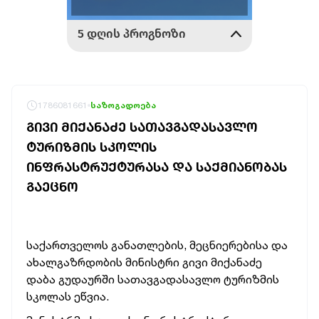
1786081661
საზოგადოება
ᲒᲘᲕᲘ ᲛᲘᲥᲐᲜᲐᲫᲔ ᲡᲐᲗᲐᲕᲒᲐᲓᲐᲡᲐᲕᲚᲝ
ᲢᲣᲠᲘᲖᲛᲘᲡ ᲡᲙᲝᲚᲘᲡ
ᲘᲜᲤᲠᲐᲡᲢᲠᲣᲥᲢᲣᲠᲐᲡᲐ ᲓᲐ ᲡᲐᲥᲛᲘᲐᲜᲝᲑᲐᲡ
ᲒᲐᲔᲪᲜᲝ
საქართველოს განათლების, მეცნიერებისა და
ახალგაზრდობის მინისტრი გივი მიქანაძე
დაბა გუდაურში სათავგადასავლო ტურიზმის
სკოლას ეწვია.