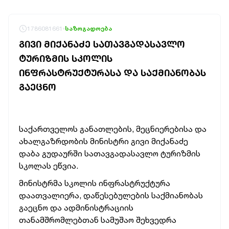
1786081661
საზოგადოება
ᲒᲘᲕᲘ ᲛᲘᲥᲐᲜᲐᲫᲔ ᲡᲐᲗᲐᲕᲒᲐᲓᲐᲡᲐᲕᲚᲝ
ᲢᲣᲠᲘᲖᲛᲘᲡ ᲡᲙᲝᲚᲘᲡ
ᲘᲜᲤᲠᲐᲡᲢᲠᲣᲥᲢᲣᲠᲐᲡᲐ ᲓᲐ ᲡᲐᲥᲛᲘᲐᲜᲝᲑᲐᲡ
ᲒᲐᲔᲪᲜᲝ
საქართველოს განათლების, მეცნიერებისა და
ახალგაზრდობის მინისტრი გივი მიქანაძე
დაბა გუდაურში სათავგადასავლო ტურიზმის
სკოლას ეწვია.
მინისტრმა სკოლის ინფრასტრუქტურა
დაათვალიერა, დაწესებულების საქმიანობას
გაეცნო და ადმინისტრაციის
თანამშრომლებთან სამუშაო შეხვედრა