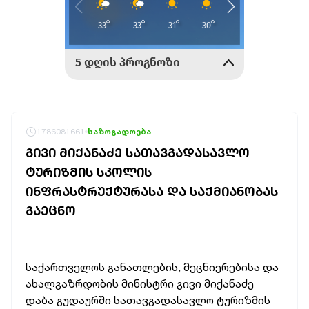
1786081661
საზოგადოება
ᲒᲘᲕᲘ ᲛᲘᲥᲐᲜᲐᲫᲔ ᲡᲐᲗᲐᲕᲒᲐᲓᲐᲡᲐᲕᲚᲝ
ᲢᲣᲠᲘᲖᲛᲘᲡ ᲡᲙᲝᲚᲘᲡ
ᲘᲜᲤᲠᲐᲡᲢᲠᲣᲥᲢᲣᲠᲐᲡᲐ ᲓᲐ ᲡᲐᲥᲛᲘᲐᲜᲝᲑᲐᲡ
ᲒᲐᲔᲪᲜᲝ
საქართველოს განათლების, მეცნიერებისა და
ახალგაზრდობის მინისტრი გივი მიქანაძე
დაბა გუდაურში სათავგადასავლო ტურიზმის