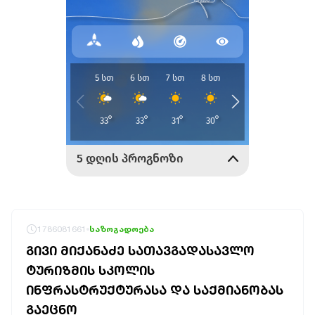
1786081661
საზოგადოება
ᲒᲘᲕᲘ ᲛᲘᲥᲐᲜᲐᲫᲔ ᲡᲐᲗᲐᲕᲒᲐᲓᲐᲡᲐᲕᲚᲝ
ᲢᲣᲠᲘᲖᲛᲘᲡ ᲡᲙᲝᲚᲘᲡ
ᲘᲜᲤᲠᲐᲡᲢᲠᲣᲥᲢᲣᲠᲐᲡᲐ ᲓᲐ ᲡᲐᲥᲛᲘᲐᲜᲝᲑᲐᲡ
ᲒᲐᲔᲪᲜᲝ