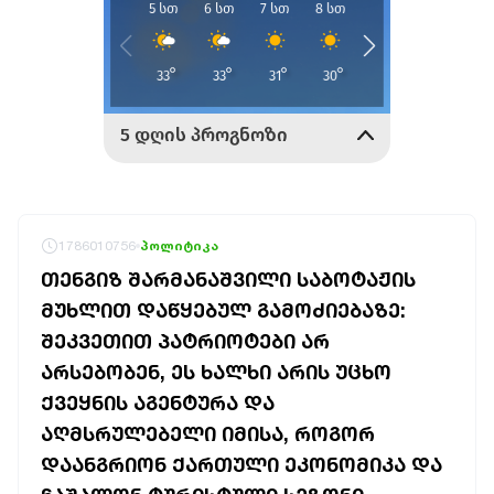
1786010756
პოლიტიკა
ᲗᲔᲜᲒᲘᲖ ᲨᲐᲠᲛᲐᲜᲐᲨᲕᲘᲚᲘ ᲡᲐᲑᲝᲢᲐᲟᲘᲡ
ᲛᲣᲮᲚᲘᲗ ᲓᲐᲬᲧᲔᲑᲣᲚ ᲒᲐᲛᲝᲫᲘᲔᲑᲐᲖᲔ:
ᲨᲔᲙᲕᲔᲗᲘᲗ ᲞᲐᲢᲠᲘᲝᲢᲔᲑᲘ ᲐᲠ
ᲐᲠᲡᲔᲑᲝᲑᲔᲜ, ᲔᲡ ᲮᲐᲚᲮᲘ ᲐᲠᲘᲡ ᲣᲪᲮᲝ
ᲥᲕᲔᲧᲜᲘᲡ ᲐᲒᲔᲜᲢᲣᲠᲐ ᲓᲐ
ᲐᲦᲛᲡᲠᲣᲚᲔᲑᲔᲚᲘ ᲘᲛᲘᲡᲐ, ᲠᲝᲒᲝᲠ
ᲓᲐᲐᲜᲒᲠᲘᲝᲜ ᲥᲐᲠᲗᲣᲚᲘ ᲔᲙᲝᲜᲝᲛᲘᲙᲐ ᲓᲐ