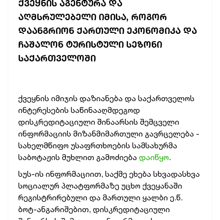
ᲥᲕᲔᲧᲜᲘᲡ ᲐᲒᲔᲜᲢᲣᲠᲐ ᲓᲐ
ᲐᲦᲛᲡᲠᲣᲚᲔᲑᲔᲚᲘ ᲘᲛᲘᲡᲐ, ᲠᲝᲒᲝᲠ
ᲓᲐᲐᲜᲒᲠᲘᲝᲜ ᲥᲐᲠᲗᲣᲚᲘ ᲔᲙᲝᲜᲝᲛᲘᲙᲐ ᲓᲐ
ᲩᲐᲨᲐᲚᲝᲜ ᲢᲣᲠᲘᲡᲢᲣᲚᲘ ᲡᲔᲖᲝᲜᲘ
ᲡᲐᲥᲐᲠᲗᲕᲔᲚᲝᲨᲘ
ქვეყნის იმიჯის დაზიანება და საქართველოს
ინტერესების საწინააღმდეგოდ
დისკრედიტაციული შინაარსის შემცველი
ინფორმაციის მიზანმიმართული გავრცელება -
სახელმწიფო უსაფრთხოების სამსახურმა
საბოტაჟის მუხლით გამოძიება
დაიწყო
.
სუს-ის ინფორმაციით, საქმე ეხება სხვადასხვა
სოციალურ პლატფორმაზე უცხო ქვეყანაში
რეგისტრირებული და მართული ყალბი ე.წ.
ბოტ-ანგარიშებით, დისკრედიტაციული