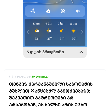
1786010756
პოლიტიკა
ᲗᲔᲜᲒᲘᲖ ᲨᲐᲠᲛᲐᲜᲐᲨᲕᲘᲚᲘ ᲡᲐᲑᲝᲢᲐᲟᲘᲡ
ᲛᲣᲮᲚᲘᲗ ᲓᲐᲬᲧᲔᲑᲣᲚ ᲒᲐᲛᲝᲫᲘᲔᲑᲐᲖᲔ:
ᲨᲔᲙᲕᲔᲗᲘᲗ ᲞᲐᲢᲠᲘᲝᲢᲔᲑᲘ ᲐᲠ
ᲐᲠᲡᲔᲑᲝᲑᲔᲜ, ᲔᲡ ᲮᲐᲚᲮᲘ ᲐᲠᲘᲡ ᲣᲪᲮᲝ