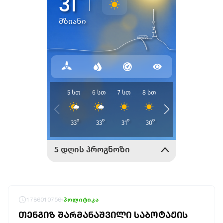
1786010756
პოლიტიკა
ᲗᲔᲜᲒᲘᲖ ᲨᲐᲠᲛᲐᲜᲐᲨᲕᲘᲚᲘ ᲡᲐᲑᲝᲢᲐᲟᲘᲡ