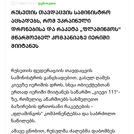
1786212727
უცხოეთი
ᲠᲣᲡᲔᲗᲘᲡ ᲗᲐᲕᲓᲐᲪᲕᲘᲡ ᲡᲐᲛᲘᲜᲘᲡᲢᲠᲝ
ᲐᲪᲮᲐᲓᲔᲑᲡ, ᲠᲝᲛ ᲣᲙᲠᲐᲘᲜᲣᲚᲘ
ᲓᲠᲝᲜᲔᲑᲘᲡᲐ ᲓᲐ ᲠᲐᲙᲔᲢᲐ „ᲤᲚᲐᲛᲘᲜᲒᲝᲡ“
ᲛᲬᲐᲠᲛᲝᲔᲑᲔᲚ ᲙᲝᲛᲞᲐᲜᲘᲐᲖᲔ ᲘᲔᲠᲘᲨᲘ
ᲛᲘᲘᲢᲐᲜᲔᲡ
რუსეთის ფედერაციის თავდაცვის
სამინისტროს განცხადებით, გასულ ღამეს
კიევზე იერიშის დროს, სხვა ობიექტებთან
ერთად იერიში მიიტანეს საწარმო „კიევი 111“-
ზე, რომელიც
აწარმოებს სახმელეთო
ბაზირების ფრთოსანი რაკეტების -
„ფლამინგოს“ კომპონენტებსა და საბრძოლო
ნაწილებს.
ამავე ცნობით, რუსულმა ძალებმა დაბომბეს