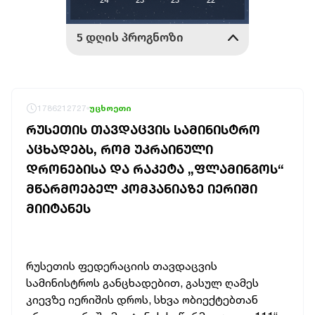
1786212727
უცხოეთი
ᲠᲣᲡᲔᲗᲘᲡ ᲗᲐᲕᲓᲐᲪᲕᲘᲡ ᲡᲐᲛᲘᲜᲘᲡᲢᲠᲝ
ᲐᲪᲮᲐᲓᲔᲑᲡ, ᲠᲝᲛ ᲣᲙᲠᲐᲘᲜᲣᲚᲘ
ᲓᲠᲝᲜᲔᲑᲘᲡᲐ ᲓᲐ ᲠᲐᲙᲔᲢᲐ „ᲤᲚᲐᲛᲘᲜᲒᲝᲡ“
ᲛᲬᲐᲠᲛᲝᲔᲑᲔᲚ ᲙᲝᲛᲞᲐᲜᲘᲐᲖᲔ ᲘᲔᲠᲘᲨᲘ
ᲛᲘᲘᲢᲐᲜᲔᲡ
რუსეთის ფედერაციის თავდაცვის
სამინისტროს განცხადებით, გასულ ღამეს
კიევზე იერიშის დროს, სხვა ობიექტებთან