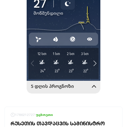
1786212727
უცხოეთი
ᲠᲣᲡᲔᲗᲘᲡ ᲗᲐᲕᲓᲐᲪᲕᲘᲡ ᲡᲐᲛᲘᲜᲘᲡᲢᲠᲝ