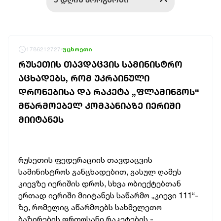
1786212727
უცხოეთი
ᲠᲣᲡᲔᲗᲘᲡ ᲗᲐᲕᲓᲐᲪᲕᲘᲡ ᲡᲐᲛᲘᲜᲘᲡᲢᲠᲝ
ᲐᲪᲮᲐᲓᲔᲑᲡ, ᲠᲝᲛ ᲣᲙᲠᲐᲘᲜᲣᲚᲘ
ᲓᲠᲝᲜᲔᲑᲘᲡᲐ ᲓᲐ ᲠᲐᲙᲔᲢᲐ „ᲤᲚᲐᲛᲘᲜᲒᲝᲡ“
ᲛᲬᲐᲠᲛᲝᲔᲑᲔᲚ ᲙᲝᲛᲞᲐᲜᲘᲐᲖᲔ ᲘᲔᲠᲘᲨᲘ
ᲛᲘᲘᲢᲐᲜᲔᲡ
რუსეთის ფედერაციის თავდაცვის
სამინისტროს განცხადებით, გასულ ღამეს
კიევზე იერიშის დროს, სხვა ობიექტებთან
ერთად იერიში მიიტანეს საწარმო „კიევი 111“-
ზე, რომელიც
აწარმოებს სახმელეთო
ბაზირების ფრთოსანი რაკეტების -