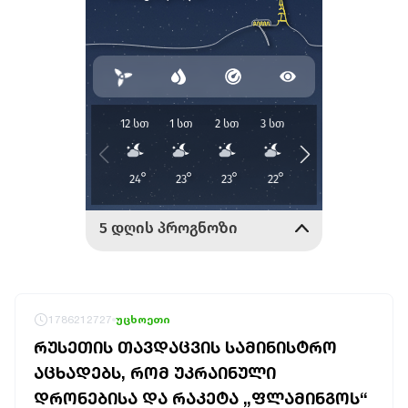
1786212727
უცხოეთი
ᲠᲣᲡᲔᲗᲘᲡ ᲗᲐᲕᲓᲐᲪᲕᲘᲡ ᲡᲐᲛᲘᲜᲘᲡᲢᲠᲝ
ᲐᲪᲮᲐᲓᲔᲑᲡ, ᲠᲝᲛ ᲣᲙᲠᲐᲘᲜᲣᲚᲘ
ᲓᲠᲝᲜᲔᲑᲘᲡᲐ ᲓᲐ ᲠᲐᲙᲔᲢᲐ „ᲤᲚᲐᲛᲘᲜᲒᲝᲡ“