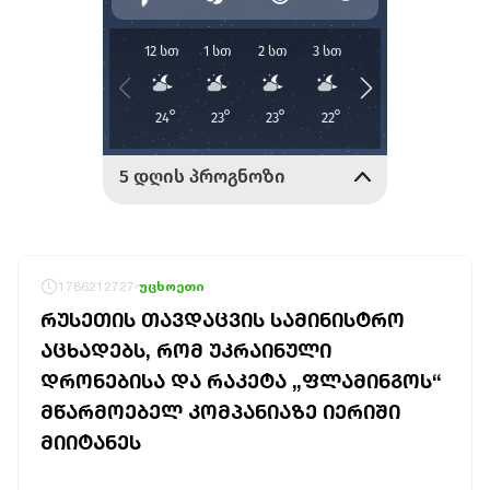
1786212727
უცხოეთი
ᲠᲣᲡᲔᲗᲘᲡ ᲗᲐᲕᲓᲐᲪᲕᲘᲡ ᲡᲐᲛᲘᲜᲘᲡᲢᲠᲝ
ᲐᲪᲮᲐᲓᲔᲑᲡ, ᲠᲝᲛ ᲣᲙᲠᲐᲘᲜᲣᲚᲘ
ᲓᲠᲝᲜᲔᲑᲘᲡᲐ ᲓᲐ ᲠᲐᲙᲔᲢᲐ „ᲤᲚᲐᲛᲘᲜᲒᲝᲡ“
ᲛᲬᲐᲠᲛᲝᲔᲑᲔᲚ ᲙᲝᲛᲞᲐᲜᲘᲐᲖᲔ ᲘᲔᲠᲘᲨᲘ
ᲛᲘᲘᲢᲐᲜᲔᲡ