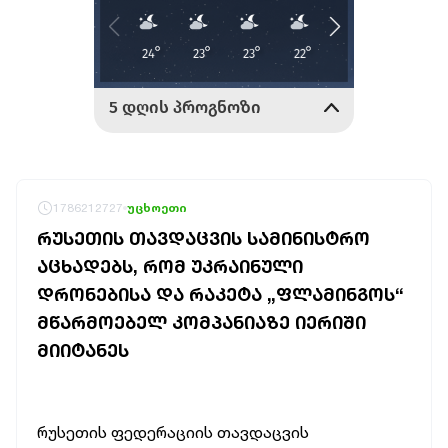
1786212727
უცხოეთი
ᲠᲣᲡᲔᲗᲘᲡ ᲗᲐᲕᲓᲐᲪᲕᲘᲡ ᲡᲐᲛᲘᲜᲘᲡᲢᲠᲝ
ᲐᲪᲮᲐᲓᲔᲑᲡ, ᲠᲝᲛ ᲣᲙᲠᲐᲘᲜᲣᲚᲘ
ᲓᲠᲝᲜᲔᲑᲘᲡᲐ ᲓᲐ ᲠᲐᲙᲔᲢᲐ „ᲤᲚᲐᲛᲘᲜᲒᲝᲡ“
ᲛᲬᲐᲠᲛᲝᲔᲑᲔᲚ ᲙᲝᲛᲞᲐᲜᲘᲐᲖᲔ ᲘᲔᲠᲘᲨᲘ
ᲛᲘᲘᲢᲐᲜᲔᲡ
რუსეთის ფედერაციის თავდაცვის