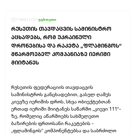
1786212727
უცხოეთი
ᲠᲣᲡᲔᲗᲘᲡ ᲗᲐᲕᲓᲐᲪᲕᲘᲡ ᲡᲐᲛᲘᲜᲘᲡᲢᲠᲝ
ᲐᲪᲮᲐᲓᲔᲑᲡ, ᲠᲝᲛ ᲣᲙᲠᲐᲘᲜᲣᲚᲘ
ᲓᲠᲝᲜᲔᲑᲘᲡᲐ ᲓᲐ ᲠᲐᲙᲔᲢᲐ „ᲤᲚᲐᲛᲘᲜᲒᲝᲡ“
ᲛᲬᲐᲠᲛᲝᲔᲑᲔᲚ ᲙᲝᲛᲞᲐᲜᲘᲐᲖᲔ ᲘᲔᲠᲘᲨᲘ
ᲛᲘᲘᲢᲐᲜᲔᲡ
რუსეთის ფედერაციის თავდაცვის
სამინისტროს განცხადებით, გასულ ღამეს
კიევზე იერიშის დროს, სხვა ობიექტებთან
ერთად იერიში მიიტანეს საწარმო „კიევი 111“-
ზე, რომელიც
აწარმოებს სახმელეთო
ბაზირების ფრთოსანი რაკეტების -
„ფლამინგოს“ კომპონენტებსა და საბრძოლო