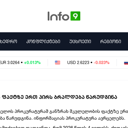
ᲛᲮᲔᲓᲠᲝ
ᲙᲝᲜᲤᲚᲘᲥᲢᲔᲑᲘ
ᲣᲪᲮᲝᲔᲗᲘ
ᲠᲔᲒᲘᲝᲜᲘ
.0264
•
+0.013%
USD
2.6223
•
-0.023%
 ᲤᲐᲥᲢᲖᲔ ᲔᲠᲗ ᲞᲘᲠᲡ ᲑᲠᲐᲚᲓᲔᲑᲐ ᲬᲐᲠᲣᲓᲒᲘᲜᲐ
ელოს პროკურატურამ განზრახ მკვლელობის ფაქტზე ერ
ა წარუდგინა. ინფორმაციას პროკურატურა ავრცელებს.
ამოძიებით დადგინდა, რომ 2026 წლის 4 ივლისს, ქუთაის