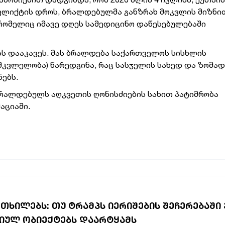
ფლიქტის დროს, ბრალდებულმა განზრახ მოკვლის მიზნი
რომელიც იმავე დღეს სამედიცინო დაწესებულებაში
 დააკავეს. მას ბრალდება საქართველოს სისხლის
მკვლელობა) წარედგინა, რაც სასჯელის სახედ და ზომად
ებს.
რალდებულს აღკვეთის ღონისძიების სახით პატიმრობა
აციაში.
ᲠᲗᲮᲘᲚᲔᲑᲡ: ᲗᲣ ᲢᲠᲐᲛᲞᲡ ᲘᲔᲠᲘᲨᲔᲑᲘᲡ ᲨᲔᲩᲔᲠᲔᲑᲐᲨᲘ
ᲒᲘᲣᲚ ᲝᲑᲘᲔᲥᲢᲔᲑᲡ ᲓᲐᲐᲠᲢᲧᲐᲛᲡ