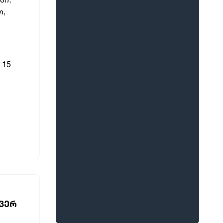
თ,
 15
 ᲕᲔᲠ