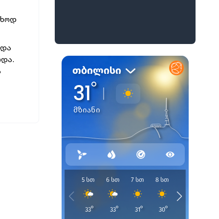
უხოდ
 და
ოდა.
ს