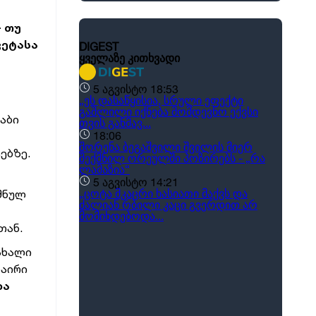
- თუ
ვეტასა
აბი
ებზე.
იშნულ
თან.
 ახალი
ნაირი
და