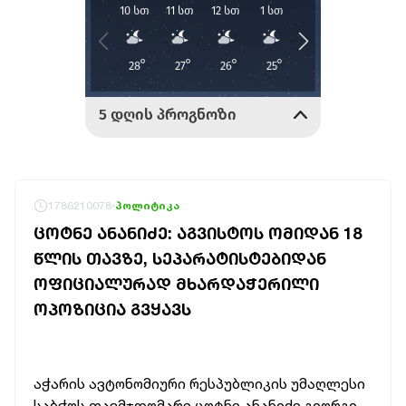
1786210078
პოლიტიკა
ᲪᲝᲢᲜᲔ ᲐᲜᲐᲜᲘᲫᲔ: ᲐᲒᲕᲘᲡᲢᲝᲡ ᲝᲛᲘᲓᲐᲜ 18
ᲬᲚᲘᲡ ᲗᲐᲕᲖᲔ, ᲡᲔᲞᲐᲠᲐᲢᲘᲡᲢᲔᲑᲘᲓᲐᲜ
ᲝᲤᲘᲪᲘᲐᲚᲣᲠᲐᲓ ᲛᲮᲐᲠᲓᲐᲭᲔᲠᲘᲚᲘ
ᲝᲞᲝᲖᲘᲪᲘᲐ ᲒᲕᲧᲐᲕᲡ
აჭარის ავტონომიური რესპუბლიკის უმაღლესი
საბჭოს თავმჯდომარე ცოტნე ანანიძე გიორგი