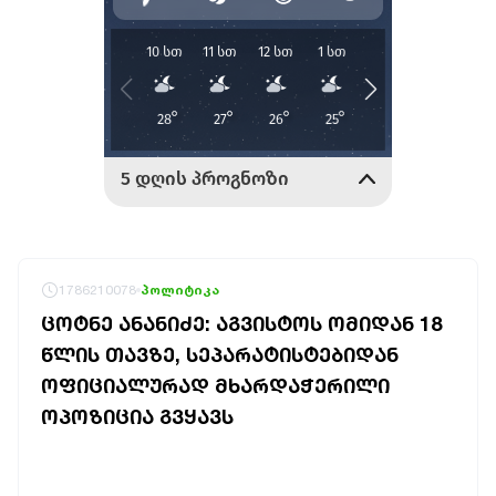
1786210078
პოლიტიკა
ᲪᲝᲢᲜᲔ ᲐᲜᲐᲜᲘᲫᲔ: ᲐᲒᲕᲘᲡᲢᲝᲡ ᲝᲛᲘᲓᲐᲜ 18
ᲬᲚᲘᲡ ᲗᲐᲕᲖᲔ, ᲡᲔᲞᲐᲠᲐᲢᲘᲡᲢᲔᲑᲘᲓᲐᲜ
ᲝᲤᲘᲪᲘᲐᲚᲣᲠᲐᲓ ᲛᲮᲐᲠᲓᲐᲭᲔᲠᲘᲚᲘ
ᲝᲞᲝᲖᲘᲪᲘᲐ ᲒᲕᲧᲐᲕᲡ