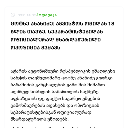
1786210078
პოლიტიკა
ᲪᲝᲢᲜᲔ ᲐᲜᲐᲜᲘᲫᲔ: ᲐᲒᲕᲘᲡᲢᲝᲡ ᲝᲛᲘᲓᲐᲜ 18
ᲬᲚᲘᲡ ᲗᲐᲕᲖᲔ, ᲡᲔᲞᲐᲠᲐᲢᲘᲡᲢᲔᲑᲘᲓᲐᲜ
ᲝᲤᲘᲪᲘᲐᲚᲣᲠᲐᲓ ᲛᲮᲐᲠᲓᲐᲭᲔᲠᲘᲚᲘ
ᲝᲞᲝᲖᲘᲪᲘᲐ ᲒᲕᲧᲐᲕᲡ
აჭარის ავტონომიური რესპუბლიკის უმაღლესი
საბჭოს თავმჯდომარე ცოტნე ანანიძე გიორგი
ბარამიძის განცხადების გამო მის მიმართ
აღძრულ სისხლის სამართლის საქმეზე
აფხაზეთის დე ფაქტო საგარეო უწყების
გამოხმაურებას აფასებს და ოპოზიციას
სეპარატისტებისგან ოფიციალურად
მხარდაჭერილს უწოდებს.