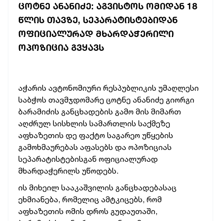
ᲪᲝᲢᲜᲔ ᲐᲜᲐᲜᲘᲫᲔ: ᲐᲒᲕᲘᲡᲢᲝᲡ ᲝᲛᲘᲓᲐᲜ 18
ᲬᲚᲘᲡ ᲗᲐᲕᲖᲔ, ᲡᲔᲞᲐᲠᲐᲢᲘᲡᲢᲔᲑᲘᲓᲐᲜ
ᲝᲤᲘᲪᲘᲐᲚᲣᲠᲐᲓ ᲛᲮᲐᲠᲓᲐᲭᲔᲠᲘᲚᲘ
ᲝᲞᲝᲖᲘᲪᲘᲐ ᲒᲕᲧᲐᲕᲡ
აჭარის ავტონომიური რესპუბლიკის უმაღლესი
საბჭოს თავმჯდომარე ცოტნე ანანიძე გიორგი
ბარამიძის განცხადების გამო მის მიმართ
აღძრულ სისხლის სამართლის საქმეზე
აფხაზეთის დე ფაქტო საგარეო უწყების
გამოხმაურებას აფასებს და ოპოზიციას
სეპარატისტებისგან ოფიციალურად
მხარდაჭერილს უწოდებს.
ის მიხეილ სააკაშვილის განცხადებასაც
ეხმიანება, რომელიც ამტკიცებს, რომ
აფხაზეთის ომის დროს გუდაუთაში,