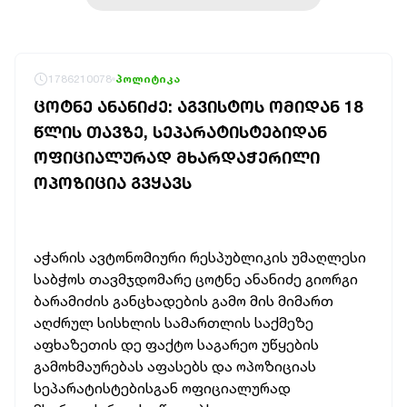
1786210078
პოლიტიკა
ᲪᲝᲢᲜᲔ ᲐᲜᲐᲜᲘᲫᲔ: ᲐᲒᲕᲘᲡᲢᲝᲡ ᲝᲛᲘᲓᲐᲜ 18
ᲬᲚᲘᲡ ᲗᲐᲕᲖᲔ, ᲡᲔᲞᲐᲠᲐᲢᲘᲡᲢᲔᲑᲘᲓᲐᲜ
ᲝᲤᲘᲪᲘᲐᲚᲣᲠᲐᲓ ᲛᲮᲐᲠᲓᲐᲭᲔᲠᲘᲚᲘ
ᲝᲞᲝᲖᲘᲪᲘᲐ ᲒᲕᲧᲐᲕᲡ
აჭარის ავტონომიური რესპუბლიკის უმაღლესი
საბჭოს თავმჯდომარე ცოტნე ანანიძე გიორგი
ბარამიძის განცხადების გამო მის მიმართ
აღძრულ სისხლის სამართლის საქმეზე
აფხაზეთის დე ფაქტო საგარეო უწყების
გამოხმაურებას აფასებს და ოპოზიციას
სეპარატისტებისგან ოფიციალურად