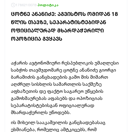
1786210078
პოლიტიკა
ᲪᲝᲢᲜᲔ ᲐᲜᲐᲜᲘᲫᲔ: ᲐᲒᲕᲘᲡᲢᲝᲡ ᲝᲛᲘᲓᲐᲜ 18
ᲬᲚᲘᲡ ᲗᲐᲕᲖᲔ, ᲡᲔᲞᲐᲠᲐᲢᲘᲡᲢᲔᲑᲘᲓᲐᲜ
ᲝᲤᲘᲪᲘᲐᲚᲣᲠᲐᲓ ᲛᲮᲐᲠᲓᲐᲭᲔᲠᲘᲚᲘ
ᲝᲞᲝᲖᲘᲪᲘᲐ ᲒᲕᲧᲐᲕᲡ
აჭარის ავტონომიური რესპუბლიკის უმაღლესი
საბჭოს თავმჯდომარე ცოტნე ანანიძე გიორგი
ბარამიძის განცხადების გამო მის მიმართ
აღძრულ სისხლის სამართლის საქმეზე
აფხაზეთის დე ფაქტო საგარეო უწყების
გამოხმაურებას აფასებს და ოპოზიციას
სეპარატისტებისგან ოფიციალურად
მხარდაჭერილს უწოდებს.
ის მიხეილ სააკაშვილის განცხადებასაც
ეხმიანება, რომელიც ამტკიცებს, რომ