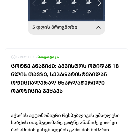
1786210078
პოლიტიკა
ᲪᲝᲢᲜᲔ ᲐᲜᲐᲜᲘᲫᲔ: ᲐᲒᲕᲘᲡᲢᲝᲡ ᲝᲛᲘᲓᲐᲜ 18
ᲬᲚᲘᲡ ᲗᲐᲕᲖᲔ, ᲡᲔᲞᲐᲠᲐᲢᲘᲡᲢᲔᲑᲘᲓᲐᲜ
ᲝᲤᲘᲪᲘᲐᲚᲣᲠᲐᲓ ᲛᲮᲐᲠᲓᲐᲭᲔᲠᲘᲚᲘ
ᲝᲞᲝᲖᲘᲪᲘᲐ ᲒᲕᲧᲐᲕᲡ
აჭარის ავტონომიური რესპუბლიკის უმაღლესი
საბჭოს თავმჯდომარე ცოტნე ანანიძე გიორგი
ბარამიძის განცხადების გამო მის მიმართ