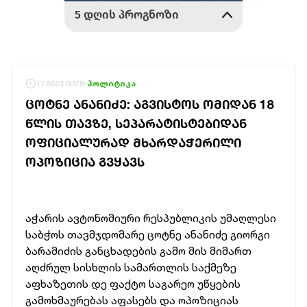
1786210078
პოლიტიკა
ᲪᲝᲢᲜᲔ ᲐᲜᲐᲜᲘᲫᲔ: ᲐᲒᲕᲘᲡᲢᲝᲡ ᲝᲛᲘᲓᲐᲜ 18
ᲬᲚᲘᲡ ᲗᲐᲕᲖᲔ, ᲡᲔᲞᲐᲠᲐᲢᲘᲡᲢᲔᲑᲘᲓᲐᲜ
ᲝᲤᲘᲪᲘᲐᲚᲣᲠᲐᲓ ᲛᲮᲐᲠᲓᲐᲭᲔᲠᲘᲚᲘ
ᲝᲞᲝᲖᲘᲪᲘᲐ ᲒᲕᲧᲐᲕᲡ
აჭარის ავტონომიური რესპუბლიკის უმაღლესი
საბჭოს თავმჯდომარე ცოტნე ანანიძე გიორგი
ბარამიძის განცხადების გამო მის მიმართ
აღძრულ სისხლის სამართლის საქმეზე
აფხაზეთის დე ფაქტო საგარეო უწყების
გამოხმაურებას აფასებს და ოპოზიციას