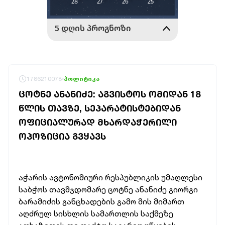
1786210078
პოლიტიკა
ᲪᲝᲢᲜᲔ ᲐᲜᲐᲜᲘᲫᲔ: ᲐᲒᲕᲘᲡᲢᲝᲡ ᲝᲛᲘᲓᲐᲜ 18
ᲬᲚᲘᲡ ᲗᲐᲕᲖᲔ, ᲡᲔᲞᲐᲠᲐᲢᲘᲡᲢᲔᲑᲘᲓᲐᲜ
ᲝᲤᲘᲪᲘᲐᲚᲣᲠᲐᲓ ᲛᲮᲐᲠᲓᲐᲭᲔᲠᲘᲚᲘ
ᲝᲞᲝᲖᲘᲪᲘᲐ ᲒᲕᲧᲐᲕᲡ
აჭარის ავტონომიური რესპუბლიკის უმაღლესი
საბჭოს თავმჯდომარე ცოტნე ანანიძე გიორგი
ბარამიძის განცხადების გამო მის მიმართ
აღძრულ სისხლის სამართლის საქმეზე