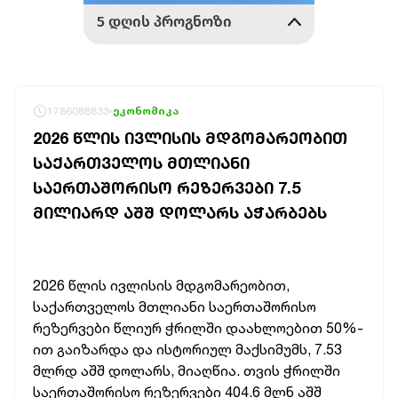
1786088833
ეკონომიკა
2026 ᲬᲚᲘᲡ ᲘᲕᲚᲘᲡᲘᲡ ᲛᲓᲒᲝᲛᲐᲠᲔᲝᲑᲘᲗ
ᲡᲐᲥᲐᲠᲗᲕᲔᲚᲝᲡ ᲛᲗᲚᲘᲐᲜᲘ
ᲡᲐᲔᲠᲗᲐᲨᲝᲠᲘᲡᲝ ᲠᲔᲖᲔᲠᲕᲔᲑᲘ 7.5
ᲛᲘᲚᲘᲐᲠᲓ ᲐᲨᲨ ᲓᲝᲚᲐᲠᲡ ᲐᲭᲐᲠᲑᲔᲑᲡ
2026 წლის ივლისის მდგომარეობით,
საქართველოს მთლიანი საერთაშორისო
რეზერვები წლიურ ჭრილში დაახლოებით 50%-
ით გაიზარდა და ისტორიულ მაქსიმუმს, 7.53
მლრდ აშშ დოლარს, მიაღწია. თვის ჭრილში
საერთაშორისო რეზერვები 404.6 მლნ აშშ