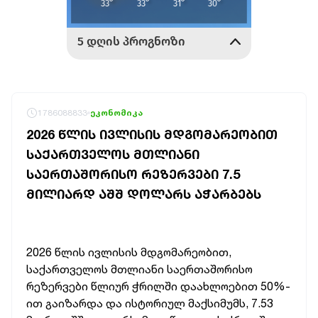
1786088833
ეკონომიკა
2026 ᲬᲚᲘᲡ ᲘᲕᲚᲘᲡᲘᲡ ᲛᲓᲒᲝᲛᲐᲠᲔᲝᲑᲘᲗ
ᲡᲐᲥᲐᲠᲗᲕᲔᲚᲝᲡ ᲛᲗᲚᲘᲐᲜᲘ
ᲡᲐᲔᲠᲗᲐᲨᲝᲠᲘᲡᲝ ᲠᲔᲖᲔᲠᲕᲔᲑᲘ 7.5
ᲛᲘᲚᲘᲐᲠᲓ ᲐᲨᲨ ᲓᲝᲚᲐᲠᲡ ᲐᲭᲐᲠᲑᲔᲑᲡ
2026 წლის ივლისის მდგომარეობით,
საქართველოს მთლიანი საერთაშორისო
რეზერვები წლიურ ჭრილში დაახლოებით 50%-
ით გაიზარდა და ისტორიულ მაქსიმუმს, 7.53