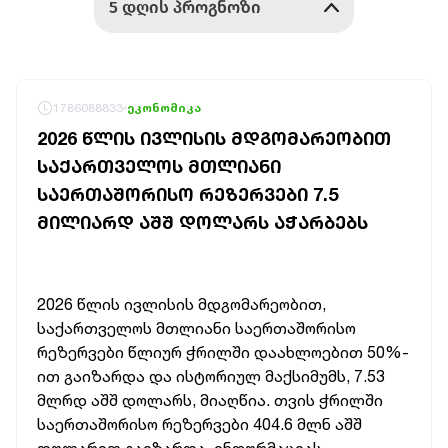
1786088833
ეკონომიკა
2026 ᲬᲚᲘᲡ ᲘᲕᲚᲘᲡᲘᲡ ᲛᲓᲒᲝᲛᲐᲠᲔᲝᲑᲘᲗ
ᲡᲐᲥᲐᲠᲗᲕᲔᲚᲝᲡ ᲛᲗᲚᲘᲐᲜᲘ
ᲡᲐᲔᲠᲗᲐᲨᲝᲠᲘᲡᲝ ᲠᲔᲖᲔᲠᲕᲔᲑᲘ 7.5
ᲛᲘᲚᲘᲐᲠᲓ ᲐᲨᲨ ᲓᲝᲚᲐᲠᲡ ᲐᲭᲐᲠᲑᲔᲑᲡ
2026 წლის ივლისის მდგომარეობით,
საქართველოს მთლიანი საერთაშორისო
რეზერვები წლიურ ჭრილში დაახლოებით 50%-
ით გაიზარდა და ისტორიულ მაქსიმუმს, 7.53
მლრდ აშშ დოლარს, მიაღწია. თვის ჭრილში
საერთაშორისო რეზერვები 404.6 მლნ აშშ