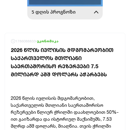
1786088833
ეკონომიკა
2026 ᲬᲚᲘᲡ ᲘᲕᲚᲘᲡᲘᲡ ᲛᲓᲒᲝᲛᲐᲠᲔᲝᲑᲘᲗ
ᲡᲐᲥᲐᲠᲗᲕᲔᲚᲝᲡ ᲛᲗᲚᲘᲐᲜᲘ
ᲡᲐᲔᲠᲗᲐᲨᲝᲠᲘᲡᲝ ᲠᲔᲖᲔᲠᲕᲔᲑᲘ 7.5
ᲛᲘᲚᲘᲐᲠᲓ ᲐᲨᲨ ᲓᲝᲚᲐᲠᲡ ᲐᲭᲐᲠᲑᲔᲑᲡ
2026 წლის ივლისის მდგომარეობით,
საქართველოს მთლიანი საერთაშორისო
რეზერვები წლიურ ჭრილში დაახლოებით 50%-
ით გაიზარდა და ისტორიულ მაქსიმუმს, 7.53
მლრდ აშშ დოლარს, მიაღწია. თვის ჭრილში