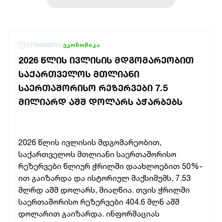
1786088833
ეკონომიკა
2026 ᲬᲚᲘᲡ ᲘᲕᲚᲘᲡᲘᲡ ᲛᲓᲒᲝᲛᲐᲠᲔᲝᲑᲘᲗ
ᲡᲐᲥᲐᲠᲗᲕᲔᲚᲝᲡ ᲛᲗᲚᲘᲐᲜᲘ
ᲡᲐᲔᲠᲗᲐᲨᲝᲠᲘᲡᲝ ᲠᲔᲖᲔᲠᲕᲔᲑᲘ 7.5
ᲛᲘᲚᲘᲐᲠᲓ ᲐᲨᲨ ᲓᲝᲚᲐᲠᲡ ᲐᲭᲐᲠᲑᲔᲑᲡ
2026 წლის ივლისის მდგომარეობით,
საქართველოს მთლიანი საერთაშორისო
რეზერვები წლიურ ჭრილში დაახლოებით 50%-
ით გაიზარდა და ისტორიულ მაქსიმუმს, 7.53
მლრდ აშშ დოლარს, მიაღწია. თვის ჭრილში
საერთაშორისო რეზერვები 404.6 მლნ აშშ
დოლარით გაიზარდა. ინფორმაციას