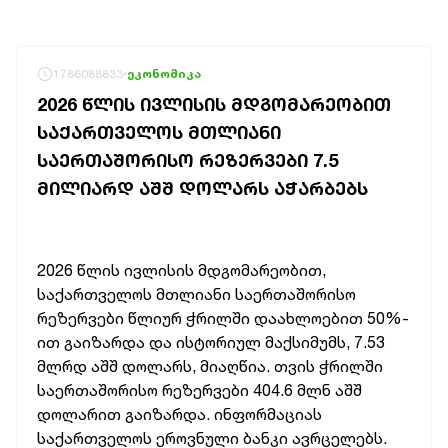
1786088833
ეკონომიკა
2026 ᲬᲚᲘᲡ ᲘᲕᲚᲘᲡᲘᲡ ᲛᲓᲒᲝᲛᲐᲠᲔᲝᲑᲘᲗ
ᲡᲐᲥᲐᲠᲗᲕᲔᲚᲝᲡ ᲛᲗᲚᲘᲐᲜᲘ
ᲡᲐᲔᲠᲗᲐᲨᲝᲠᲘᲡᲝ ᲠᲔᲖᲔᲠᲕᲔᲑᲘ 7.5
ᲛᲘᲚᲘᲐᲠᲓ ᲐᲨᲨ ᲓᲝᲚᲐᲠᲡ ᲐᲭᲐᲠᲑᲔᲑᲡ
2026 წლის ივლისის მდგომარეობით,
საქართველოს მთლიანი საერთაშორისო
რეზერვები წლიურ ჭრილში დაახლოებით 50%-
ით გაიზარდა და ისტორიულ მაქსიმუმს, 7.53
მლრდ აშშ დოლარს, მიაღწია. თვის ჭრილში
საერთაშორისო რეზერვები 404.6 მლნ აშშ
დოლარით გაიზარდა. ინფორმაციას
საქართველოს ეროვნული ბანკი ავრცელებს.