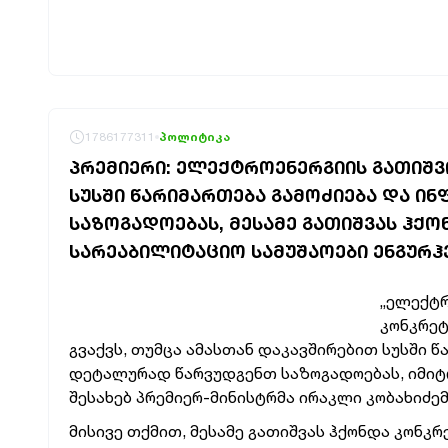
1786177311
პოლიტიკა
ᲞᲠᲔᲛᲘᲔᲠᲘ: ᲔᲚᲔᲥᲢᲠᲝᲔᲜᲔᲠᲒᲘᲘᲡ ᲒᲐᲗᲘᲨᲕ
ᲡᲣᲡᲨᲘ ᲬᲐᲠᲘᲛᲐᲠᲗᲔᲑᲐ ᲒᲐᲛᲝᲫᲘᲔᲑᲐ ᲓᲐ Ი
ᲡᲐᲖᲝᲒᲐᲓᲝᲔᲑᲐᲡ, ᲛᲔᲡᲐᲛᲔ ᲒᲐᲗᲘᲨᲕᲐᲡ ᲰᲥ
ᲡᲐᲠᲔᲐᲑᲘᲚᲘᲢᲐᲪᲘᲝ ᲡᲐᲛᲣᲨᲐᲝᲔᲑᲘ ᲔᲜᲒᲣᲠᲰ
„ელექტრ
კონკრეტ
გვაქვს, თუმცა ამასთან დაკავშირებით სუსში 
დეტალურად წარვუდგენთ საზოგადოებას, იმიტომ
შესახებ პრემიერ-მინისტრმა ირაკლი კობახიძე
მისივე თქმით, მესამე გათიშვას ჰქონდა კონკ