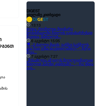
Თ
ᲓᲒᲔᲜᲗ
ცია
ამის