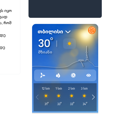
ეს იყო
ავად
ს, რომ
მდე
მდე