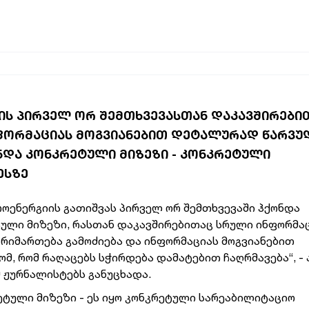
ᲘᲡ ᲞᲘᲠᲕᲔᲚ ᲝᲠ ᲨᲔᲛᲗᲮᲕᲔᲕᲐᲡᲗᲐᲜ ᲓᲐᲙᲐᲕᲨᲘᲠᲔᲑᲘ
ᲜᲤᲝᲠᲛᲐᲪᲘᲐᲡ ᲛᲝᲒᲕᲘᲐᲜᲔᲑᲘᲗ ᲓᲔᲢᲐᲚᲣᲠᲐᲓ ᲬᲐᲠᲕᲣ
ᲝᲜᲓᲐ ᲙᲝᲜᲙᲠᲔᲢᲣᲚᲘ ᲛᲘᲖᲔᲖᲘ - ᲙᲝᲜᲙᲠᲔᲢᲣᲚᲘ
ᲔᲡᲖᲔ
ოენერგიის გათიშვას პირველ ორ შემთხვევაში ჰქონდა
ული მიზეზი, რასთან დაკავშირებითაც სრული ინფორმა
წარიმართება გამოძიება და ინფორმაციას მოგვიანებით
, რომ რაღაცებს სჭირდება დამატებით ჩაღრმავება“, - 
მ ჟურნალისტებს განუცხადა.
რეტული მიზეზი - ეს იყო კონკრეტული სარეაბილიტაციო