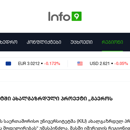
ᲛᲮᲔᲓᲠᲝ
ᲙᲝᲜᲤᲚᲘᲥᲢᲔᲑᲘ
ᲣᲪᲮᲝᲔᲗᲘ
ᲠᲔᲒᲘᲝᲜᲘ
EUR
3.0212
•
-0.172%
USD
2.621
•
-0.05%
ᲔᲢᲨᲘ ᲐᲮᲐᲚᲒᲐᲖᲠᲓᲣᲚᲘ ᲞᲠᲝᲔᲥᲢᲘ „ᲒᲐᲔᲠᲝᲡ
ს საერთაშორისო უნივერსიტეტმა (KIU) ახალგაზრდულ პ
ოს მოდელირებას“ უმასპინძლა. მასში იმერეთის რეგიონიდ