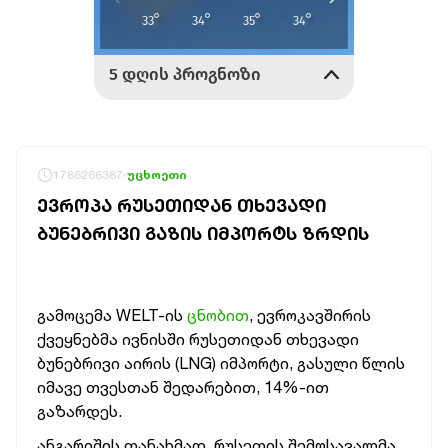
1786266387
უცხოეთი
ᲔᲕᲠᲝᲞᲐ ᲠᲣᲡᲔᲗᲘᲓᲐᲜ ᲗᲮᲔᲕᲐᲓᲘ
ᲑᲣᲜᲔᲑᲠᲘᲕᲘ ᲒᲐᲖᲘᲡ ᲘᲛᲞᲝᲠᲢᲡ ᲖᲠᲓᲘᲡ
გამოცემა WELT-ის
ცნობით
, ევროკავშირის
ქვეყნებმა ივნისში რუსეთიდან თხევადი
ბუნებრივი აირის (LNG) იმპორტი, გასული წლის
იმავე თვესთან შედარებით, 14%-ით
გაზარდეს.
ანგარიშის თანახმად, რუსეთის შემოსავალმა