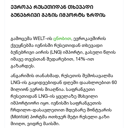
ᲔᲕᲠᲝᲞᲐ ᲠᲣᲡᲔᲗᲘᲓᲐᲜ ᲗᲮᲔᲕᲐᲓᲘ
ᲑᲣᲜᲔᲑᲠᲘᲕᲘ ᲒᲐᲖᲘᲡ ᲘᲛᲞᲝᲠᲢᲡ ᲖᲠᲓᲘᲡ
გამოცემა WELT-ის
ცნობით
, ევროკავშირის
ქვეყნებმა ივნისში რუსეთიდან თხევადი
ბუნებრივი აირის (LNG) იმპორტი, გასული წლის
იმავე თვესთან შედარებით, 14%-ით
გაზარდეს.
ანგარიშის თანახმად, რუსეთის შემოსავალმა
LNG-ის გაყიდვებიდან დღეში დაახლოებით 60
მილიონ ევროს მიაღწია.
საფრანგეთი
რუსეთიდან LNG-ის ყველაზე მსხვილი
იმპორტიორი იყო. ივნისში საფრანგეთის
ჩრდილო-დასავლეთით მდებარე მონტუარის
(Montoir) პორტმა ოთხჯერ მეტი რუსული გაზი
მიიღო, ვიდრე მაისში.