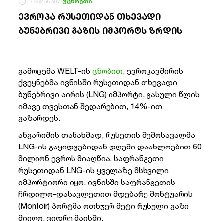
1786266387
უცხოეთი
ᲔᲕᲠᲝᲞᲐ ᲠᲣᲡᲔᲗᲘᲓᲐᲜ ᲗᲮᲔᲕᲐᲓᲘ
ᲑᲣᲜᲔᲑᲠᲘᲕᲘ ᲒᲐᲖᲘᲡ ᲘᲛᲞᲝᲠᲢᲡ ᲖᲠᲓᲘᲡ
გამოცემა WELT-ის
ცნობით
, ევროკავშირის
ქვეყნებმა ივნისში რუსეთიდან თხევადი
ბუნებრივი აირის (LNG) იმპორტი, გასული წლის
იმავე თვესთან შედარებით, 14%-ით
გაზარდეს.
ანგარიშის თანახმად, რუსეთის შემოსავალმა
LNG-ის გაყიდვებიდან დღეში დაახლოებით 60
მილიონ ევროს მიაღწია.
საფრანგეთი
რუსეთიდან LNG-ის ყველაზე მსხვილი
იმპორტიორი იყო. ივნისში საფრანგეთის
ჩრდილო-დასავლეთით მდებარე მონტუარის
(Montoir) პორტმა ოთხჯერ მეტი რუსული გაზი
მიიღო, ვიდრე მაისში.