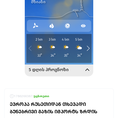
1786266387
უცხოეთი
ᲔᲕᲠᲝᲞᲐ ᲠᲣᲡᲔᲗᲘᲓᲐᲜ ᲗᲮᲔᲕᲐᲓᲘ
ᲑᲣᲜᲔᲑᲠᲘᲕᲘ ᲒᲐᲖᲘᲡ ᲘᲛᲞᲝᲠᲢᲡ ᲖᲠᲓᲘᲡ