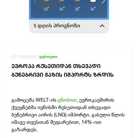
1786266387
უცხოეთი
ᲔᲕᲠᲝᲞᲐ ᲠᲣᲡᲔᲗᲘᲓᲐᲜ ᲗᲮᲔᲕᲐᲓᲘ
ᲑᲣᲜᲔᲑᲠᲘᲕᲘ ᲒᲐᲖᲘᲡ ᲘᲛᲞᲝᲠᲢᲡ ᲖᲠᲓᲘᲡ
გამოცემა WELT-ის
ცნობით
, ევროკავშირის
ქვეყნებმა ივნისში რუსეთიდან თხევადი
ბუნებრივი აირის (LNG) იმპორტი, გასული წლის
იმავე თვესთან შედარებით, 14%-ით
გაზარდეს.