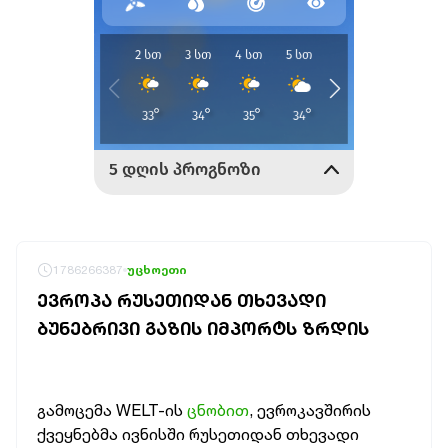
1786266387
უცხოეთი
ᲔᲕᲠᲝᲞᲐ ᲠᲣᲡᲔᲗᲘᲓᲐᲜ ᲗᲮᲔᲕᲐᲓᲘ
ᲑᲣᲜᲔᲑᲠᲘᲕᲘ ᲒᲐᲖᲘᲡ ᲘᲛᲞᲝᲠᲢᲡ ᲖᲠᲓᲘᲡ
გამოცემა WELT-ის
ცნობით
, ევროკავშირის
ქვეყნებმა ივნისში რუსეთიდან თხევადი