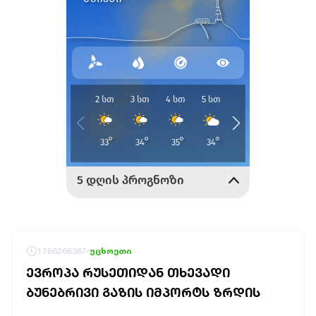
1786266387
უცხოეთი
ᲔᲕᲠᲝᲞᲐ ᲠᲣᲡᲔᲗᲘᲓᲐᲜ ᲗᲮᲔᲕᲐᲓᲘ
ᲑᲣᲜᲔᲑᲠᲘᲕᲘ ᲒᲐᲖᲘᲡ ᲘᲛᲞᲝᲠᲢᲡ ᲖᲠᲓᲘᲡ