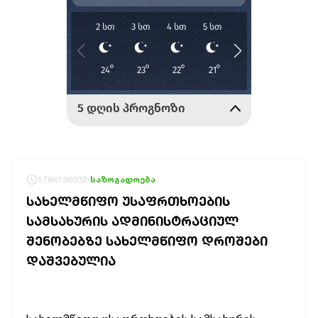
1786136032
საზოგადოება
ᲡᲐᲮᲔᲚᲛᲬᲘᲤᲝ ᲣᲡᲐᲤᲠᲗᲮᲝᲔᲑᲘᲡ
ᲡᲐᲛᲡᲐᲮᲣᲠᲘᲡ ᲐᲓᲛᲘᲜᲘᲡᲢᲠᲐᲪᲘᲣᲚ
ᲨᲔᲜᲝᲑᲔᲑᲖᲔ ᲡᲐᲮᲔᲚᲛᲬᲘᲤᲝ ᲓᲠᲝᲨᲔᲑᲘ
ᲓᲐᲨᲕᲔᲑᲣᲚᲘᲐ