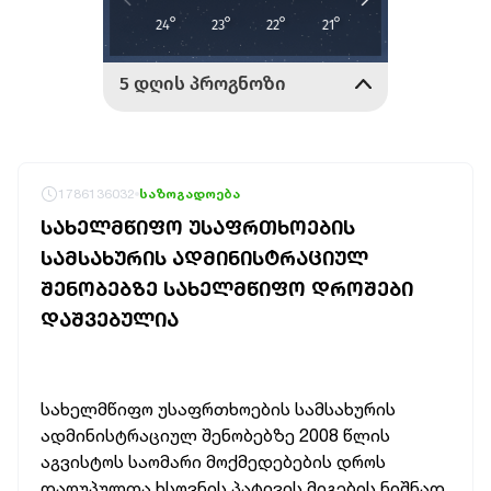
1786136032
საზოგადოება
ᲡᲐᲮᲔᲚᲛᲬᲘᲤᲝ ᲣᲡᲐᲤᲠᲗᲮᲝᲔᲑᲘᲡ
ᲡᲐᲛᲡᲐᲮᲣᲠᲘᲡ ᲐᲓᲛᲘᲜᲘᲡᲢᲠᲐᲪᲘᲣᲚ
ᲨᲔᲜᲝᲑᲔᲑᲖᲔ ᲡᲐᲮᲔᲚᲛᲬᲘᲤᲝ ᲓᲠᲝᲨᲔᲑᲘ
ᲓᲐᲨᲕᲔᲑᲣᲚᲘᲐ
სახელმწიფო უსაფრთხოების სამსახურის
ადმინისტრაციულ შენობებზე 2008 წლის
აგვისტოს საომარი მოქმედებების დროს
დაღუპულთა ხსოვნის პატივის მიგების
ნიშნად