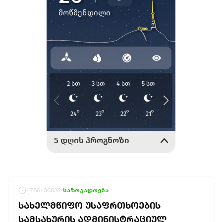
1786136032
საზოგადოება
ᲡᲐᲮᲔᲚᲛᲬᲘᲤᲝ ᲣᲡᲐᲤᲠᲗᲮᲝᲔᲑᲘᲡ
ᲡᲐᲛᲡᲐᲮᲣᲠᲘᲡ ᲐᲓᲛᲘᲜᲘᲡᲢᲠᲐᲪᲘᲣᲚ