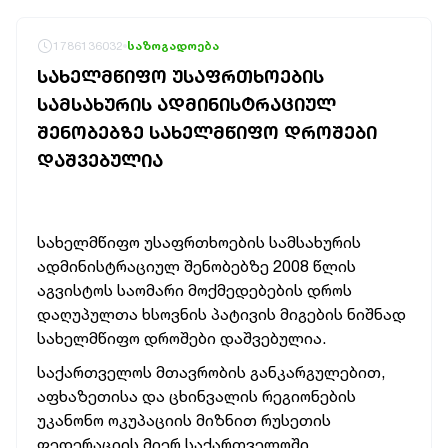
1786136032
საზოგადოება
ᲡᲐᲮᲔᲚᲛᲬᲘᲤᲝ ᲣᲡᲐᲤᲠᲗᲮᲝᲔᲑᲘᲡ
ᲡᲐᲛᲡᲐᲮᲣᲠᲘᲡ ᲐᲓᲛᲘᲜᲘᲡᲢᲠᲐᲪᲘᲣᲚ
ᲨᲔᲜᲝᲑᲔᲑᲖᲔ ᲡᲐᲮᲔᲚᲛᲬᲘᲤᲝ ᲓᲠᲝᲨᲔᲑᲘ
ᲓᲐᲨᲕᲔᲑᲣᲚᲘᲐ
სახელმწიფო უსაფრთხოების სამსახურის
ადმინისტრაციულ შენობებზე 2008 წლის
აგვისტოს საომარი მოქმედებების დროს
დაღუპულთა ხსოვნის პატივის მიგების
ნიშნად
სახელმწიფო დროშები დაშვებულია.
საქართველოს მთავრობის განკარგულებით,
აფხაზეთისა და ცხინვალის რეგიონების
უკანონო ოკუპაციის მიზნით რუსეთის
ფედერაციის მიერ საქართველოში