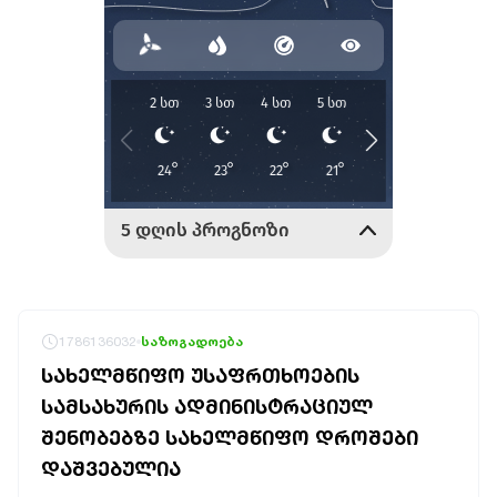
1786136032
საზოგადოება
ᲡᲐᲮᲔᲚᲛᲬᲘᲤᲝ ᲣᲡᲐᲤᲠᲗᲮᲝᲔᲑᲘᲡ
ᲡᲐᲛᲡᲐᲮᲣᲠᲘᲡ ᲐᲓᲛᲘᲜᲘᲡᲢᲠᲐᲪᲘᲣᲚ
ᲨᲔᲜᲝᲑᲔᲑᲖᲔ ᲡᲐᲮᲔᲚᲛᲬᲘᲤᲝ ᲓᲠᲝᲨᲔᲑᲘ
ᲓᲐᲨᲕᲔᲑᲣᲚᲘᲐ