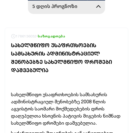
1786136032
საზოგადოება
ᲡᲐᲮᲔᲚᲛᲬᲘᲤᲝ ᲣᲡᲐᲤᲠᲗᲮᲝᲔᲑᲘᲡ
ᲡᲐᲛᲡᲐᲮᲣᲠᲘᲡ ᲐᲓᲛᲘᲜᲘᲡᲢᲠᲐᲪᲘᲣᲚ
ᲨᲔᲜᲝᲑᲔᲑᲖᲔ ᲡᲐᲮᲔᲚᲛᲬᲘᲤᲝ ᲓᲠᲝᲨᲔᲑᲘ
ᲓᲐᲨᲕᲔᲑᲣᲚᲘᲐ
სახელმწიფო უსაფრთხოების სამსახურის
ადმინისტრაციულ შენობებზე 2008 წლის
აგვისტოს საომარი მოქმედებების დროს
დაღუპულთა ხსოვნის პატივის მიგების
ნიშნად
სახელმწიფო დროშები დაშვებულია.