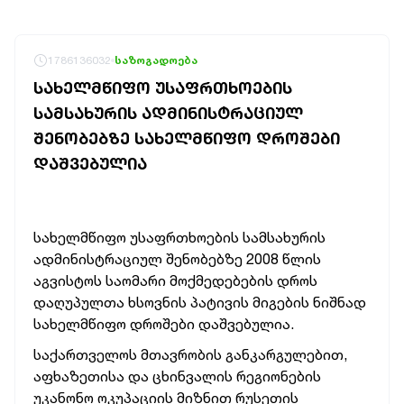
1786136032
საზოგადოება
ᲡᲐᲮᲔᲚᲛᲬᲘᲤᲝ ᲣᲡᲐᲤᲠᲗᲮᲝᲔᲑᲘᲡ
ᲡᲐᲛᲡᲐᲮᲣᲠᲘᲡ ᲐᲓᲛᲘᲜᲘᲡᲢᲠᲐᲪᲘᲣᲚ
ᲨᲔᲜᲝᲑᲔᲑᲖᲔ ᲡᲐᲮᲔᲚᲛᲬᲘᲤᲝ ᲓᲠᲝᲨᲔᲑᲘ
ᲓᲐᲨᲕᲔᲑᲣᲚᲘᲐ
სახელმწიფო უსაფრთხოების სამსახურის
ადმინისტრაციულ შენობებზე 2008 წლის
აგვისტოს საომარი მოქმედებების დროს
დაღუპულთა ხსოვნის პატივის მიგების
ნიშნად
სახელმწიფო დროშები დაშვებულია.
საქართველოს მთავრობის განკარგულებით,
აფხაზეთისა და ცხინვალის რეგიონების
უკანონო ოკუპაციის მიზნით რუსეთის