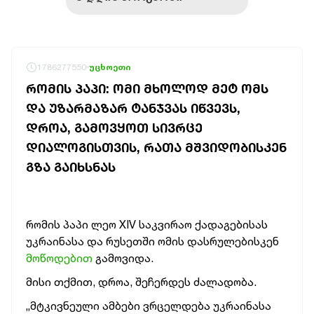
1786277550
უცხოეთი
ᲠᲝᲛᲘᲡ ᲞᲐᲞᲘ: ᲝᲛᲘ ᲛᲮᲝᲚᲝᲓ ᲛᲔᲢ ᲝᲛᲡ
ᲓᲐ ᲣᲖᲐᲠᲛᲐᲖᲐᲠ ᲢᲐᲜᲯᲕᲐᲡ ᲘᲬᲕᲔᲕᲡ,
ᲓᲠᲝᲐ, ᲒᲐᲛᲝᲕᲧᲝᲗ ᲡᲘᲕᲠᲪᲔ
ᲓᲘᲐᲚᲝᲒᲘᲡᲗᲕᲘᲡ, ᲠᲐᲗᲐ ᲛᲨᲕᲘᲓᲝᲑᲘᲡᲙᲔᲜ
ᲒᲖᲐ ᲒᲐᲘᲮᲡᲜᲐᲡ
რომის პაპი ლეო XIV საკვირაო ქადაგებისას
უკრაინასა და რუსეთში ომის დასრულებისკენ
მოწოდებით
გამოვიდა.
მისი თქმით, დროა, შეჩერდეს ძალადობა.
„მტკივნეული ამბები ვრცელდება უკრაინასა