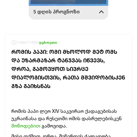
1786277550
უცხოეთი
ᲠᲝᲛᲘᲡ ᲞᲐᲞᲘ: ᲝᲛᲘ ᲛᲮᲝᲚᲝᲓ ᲛᲔᲢ ᲝᲛᲡ
ᲓᲐ ᲣᲖᲐᲠᲛᲐᲖᲐᲠ ᲢᲐᲜᲯᲕᲐᲡ ᲘᲬᲕᲔᲕᲡ,
ᲓᲠᲝᲐ, ᲒᲐᲛᲝᲕᲧᲝᲗ ᲡᲘᲕᲠᲪᲔ
ᲓᲘᲐᲚᲝᲒᲘᲡᲗᲕᲘᲡ, ᲠᲐᲗᲐ ᲛᲨᲕᲘᲓᲝᲑᲘᲡᲙᲔᲜ
ᲒᲖᲐ ᲒᲐᲘᲮᲡᲜᲐᲡ
რომის პაპი ლეო XIV საკვირაო ქადაგებისას
უკრაინასა და რუსეთში ომის დასრულებისკენ
მოწოდებით
გამოვიდა.
მისი თქმით, დროა, შეჩერდეს ძალადობა.