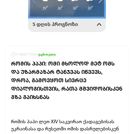
1786277550
უცხოეთი
ᲠᲝᲛᲘᲡ ᲞᲐᲞᲘ: ᲝᲛᲘ ᲛᲮᲝᲚᲝᲓ ᲛᲔᲢ ᲝᲛᲡ
ᲓᲐ ᲣᲖᲐᲠᲛᲐᲖᲐᲠ ᲢᲐᲜᲯᲕᲐᲡ ᲘᲬᲕᲔᲕᲡ,
ᲓᲠᲝᲐ, ᲒᲐᲛᲝᲕᲧᲝᲗ ᲡᲘᲕᲠᲪᲔ
ᲓᲘᲐᲚᲝᲒᲘᲡᲗᲕᲘᲡ, ᲠᲐᲗᲐ ᲛᲨᲕᲘᲓᲝᲑᲘᲡᲙᲔᲜ
ᲒᲖᲐ ᲒᲐᲘᲮᲡᲜᲐᲡ
რომის პაპი ლეო XIV საკვირაო ქადაგებისას
უკრაინასა და რუსეთში ომის დასრულებისკენ