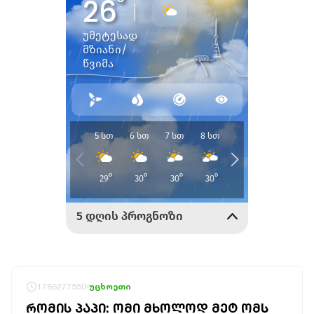
1786277550
უცხოეთი
ᲠᲝᲛᲘᲡ ᲞᲐᲞᲘ: ᲝᲛᲘ ᲛᲮᲝᲚᲝᲓ ᲛᲔᲢ ᲝᲛᲡ