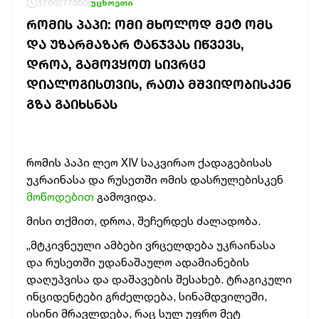
1786277550
უცხოეთი
ᲠᲝᲛᲘᲡ ᲞᲐᲞᲘ: ᲝᲛᲘ ᲛᲮᲝᲚᲝᲓ ᲛᲔᲢ ᲝᲛᲡ
ᲓᲐ ᲣᲖᲐᲠᲛᲐᲖᲐᲠ ᲢᲐᲜᲯᲕᲐᲡ ᲘᲬᲕᲔᲕᲡ,
ᲓᲠᲝᲐ, ᲒᲐᲛᲝᲕᲧᲝᲗ ᲡᲘᲕᲠᲪᲔ
ᲓᲘᲐᲚᲝᲒᲘᲡᲗᲕᲘᲡ, ᲠᲐᲗᲐ ᲛᲨᲕᲘᲓᲝᲑᲘᲡᲙᲔᲜ
ᲒᲖᲐ ᲒᲐᲘᲮᲡᲜᲐᲡ
რომის პაპი ლეო XIV საკვირაო ქადაგებისას
უკრაინასა და რუსეთში ომის დასრულებისკენ
მოწოდებით
გამოვიდა.
მისი თქმით, დროა, შეჩერდეს ძალადობა.
„მტკივნეული ამბები ვრცელდება უკრაინასა
და რუსეთში უდანაშაულო ადამიანების
დაღუპვისა და დაშავების შესახებ. ტრაგიკული
ინციდენტები გრძელდება, სინამდვილეში,
ისინი მრავლდება, რაც სულ უფრო მეტ