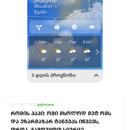
1786277550
უცხოეთი
ᲠᲝᲛᲘᲡ ᲞᲐᲞᲘ: ᲝᲛᲘ ᲛᲮᲝᲚᲝᲓ ᲛᲔᲢ ᲝᲛᲡ
ᲓᲐ ᲣᲖᲐᲠᲛᲐᲖᲐᲠ ᲢᲐᲜᲯᲕᲐᲡ ᲘᲬᲕᲔᲕᲡ,
ᲓᲠᲝᲐ, ᲒᲐᲛᲝᲕᲧᲝᲗ ᲡᲘᲕᲠᲪᲔ