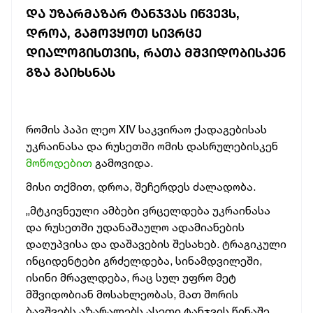
ᲓᲐ ᲣᲖᲐᲠᲛᲐᲖᲐᲠ ᲢᲐᲜᲯᲕᲐᲡ ᲘᲬᲕᲔᲕᲡ,
ᲓᲠᲝᲐ, ᲒᲐᲛᲝᲕᲧᲝᲗ ᲡᲘᲕᲠᲪᲔ
ᲓᲘᲐᲚᲝᲒᲘᲡᲗᲕᲘᲡ, ᲠᲐᲗᲐ ᲛᲨᲕᲘᲓᲝᲑᲘᲡᲙᲔᲜ
ᲒᲖᲐ ᲒᲐᲘᲮᲡᲜᲐᲡ
რომის პაპი ლეო XIV საკვირაო ქადაგებისას
უკრაინასა და რუსეთში ომის დასრულებისკენ
მოწოდებით
გამოვიდა.
მისი თქმით, დროა, შეჩერდეს ძალადობა.
„მტკივნეული ამბები ვრცელდება უკრაინასა
და რუსეთში უდანაშაულო ადამიანების
დაღუპვისა და დაშავების შესახებ. ტრაგიკული
ინციდენტები გრძელდება, სინამდვილეში,
ისინი მრავლდება, რაც სულ უფრო მეტ
მშვიდობიან მოსახლეობას, მათ შორის
ბავშვებს აზარალებს ასეთი ტანჯვის წინაშე,