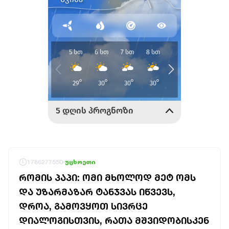
1786277550
უცხოეთი
ᲠᲝᲛᲘᲡ ᲞᲐᲞᲘ: ᲝᲛᲘ ᲛᲮᲝᲚᲝᲓ ᲛᲔᲢ ᲝᲛᲡ
ᲓᲐ ᲣᲖᲐᲠᲛᲐᲖᲐᲠ ᲢᲐᲜᲯᲕᲐᲡ ᲘᲬᲕᲔᲕᲡ,
ᲓᲠᲝᲐ, ᲒᲐᲛᲝᲕᲧᲝᲗ ᲡᲘᲕᲠᲪᲔ
ᲓᲘᲐᲚᲝᲒᲘᲡᲗᲕᲘᲡ, ᲠᲐᲗᲐ ᲛᲨᲕᲘᲓᲝᲑᲘᲡᲙᲔᲜ