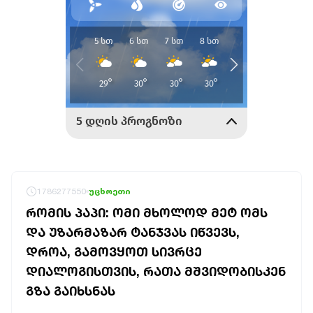
1786277550
უცხოეთი
ᲠᲝᲛᲘᲡ ᲞᲐᲞᲘ: ᲝᲛᲘ ᲛᲮᲝᲚᲝᲓ ᲛᲔᲢ ᲝᲛᲡ
ᲓᲐ ᲣᲖᲐᲠᲛᲐᲖᲐᲠ ᲢᲐᲜᲯᲕᲐᲡ ᲘᲬᲕᲔᲕᲡ,
ᲓᲠᲝᲐ, ᲒᲐᲛᲝᲕᲧᲝᲗ ᲡᲘᲕᲠᲪᲔ
ᲓᲘᲐᲚᲝᲒᲘᲡᲗᲕᲘᲡ, ᲠᲐᲗᲐ ᲛᲨᲕᲘᲓᲝᲑᲘᲡᲙᲔᲜ
ᲒᲖᲐ ᲒᲐᲘᲮᲡᲜᲐᲡ