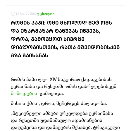
1786277550
უცხოეთი
ᲠᲝᲛᲘᲡ ᲞᲐᲞᲘ: ᲝᲛᲘ ᲛᲮᲝᲚᲝᲓ ᲛᲔᲢ ᲝᲛᲡ
ᲓᲐ ᲣᲖᲐᲠᲛᲐᲖᲐᲠ ᲢᲐᲜᲯᲕᲐᲡ ᲘᲬᲕᲔᲕᲡ,
ᲓᲠᲝᲐ, ᲒᲐᲛᲝᲕᲧᲝᲗ ᲡᲘᲕᲠᲪᲔ
ᲓᲘᲐᲚᲝᲒᲘᲡᲗᲕᲘᲡ, ᲠᲐᲗᲐ ᲛᲨᲕᲘᲓᲝᲑᲘᲡᲙᲔᲜ
ᲒᲖᲐ ᲒᲐᲘᲮᲡᲜᲐᲡ
რომის პაპი ლეო XIV საკვირაო ქადაგებისას
უკრაინასა და რუსეთში ომის დასრულებისკენ
მოწოდებით
გამოვიდა.
მისი თქმით, დროა, შეჩერდეს ძალადობა.
„მტკივნეული ამბები ვრცელდება უკრაინასა
და რუსეთში უდანაშაულო ადამიანების
დაღუპვისა და დაშავების შესახებ. ტრაგიკული