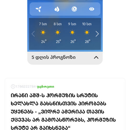
1786222784
უცხოეთი
ᲘᲠᲐᲜᲘ ᲐᲨᲨ-Ს ᲰᲝᲠᲛᲣᲖᲘᲡ ᲡᲠᲣᲢᲘᲡ
ᲮᲔᲚᲐᲮᲚᲐ ᲒᲐᲮᲡᲜᲘᲡᲗᲕᲘᲡ ᲞᲘᲠᲝᲑᲔᲑᲡ
ᲣᲧᲔᲜᲔᲑᲡ - „ᲕᲘᲓᲠᲔ ᲐᲛᲔᲠᲘᲙᲐ ᲗᲐᲕᲘᲡ
ᲥᲪᲔᲕᲐᲡ ᲐᲠ ᲒᲐᲛᲝᲐᲡᲬᲝᲠᲔᲑᲡ, ᲰᲝᲠᲛᲣᲖᲘᲡ
ᲡᲠᲣᲢᲔ ᲐᲠ ᲒᲐᲘᲮᲡᲜᲔᲑᲐ“