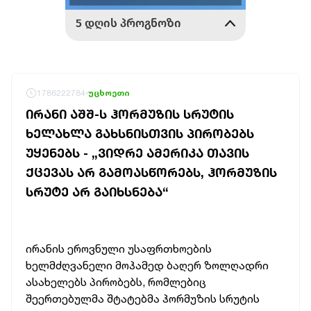
1786222784
უცხოეთი
ᲘᲠᲐᲜᲘ ᲐᲨᲨ-Ს ᲰᲝᲠᲛᲣᲖᲘᲡ ᲡᲠᲣᲢᲘᲡ
ᲮᲔᲚᲐᲮᲚᲐ ᲒᲐᲮᲡᲜᲘᲡᲗᲕᲘᲡ ᲞᲘᲠᲝᲑᲔᲑᲡ
ᲣᲧᲔᲜᲔᲑᲡ - „ᲕᲘᲓᲠᲔ ᲐᲛᲔᲠᲘᲙᲐ ᲗᲐᲕᲘᲡ
ᲥᲪᲔᲕᲐᲡ ᲐᲠ ᲒᲐᲛᲝᲐᲡᲬᲝᲠᲔᲑᲡ, ᲰᲝᲠᲛᲣᲖᲘᲡ
ᲡᲠᲣᲢᲔ ᲐᲠ ᲒᲐᲘᲮᲡᲜᲔᲑᲐ“
ირანის ეროვნული უსაფრთხოების
ხელმძღვანელი მოჰამედ ბაღერ ზოლღადრი
ასახელებს პირობებს, რომლებიც
შეერთებულმა შტატებმა ჰორმუზის სრუტის