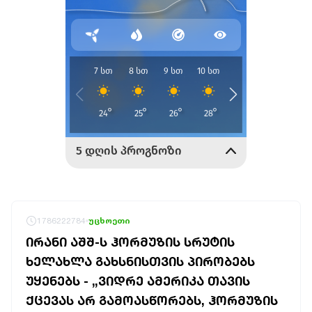
1786222784
უცხოეთი
ᲘᲠᲐᲜᲘ ᲐᲨᲨ-Ს ᲰᲝᲠᲛᲣᲖᲘᲡ ᲡᲠᲣᲢᲘᲡ
ᲮᲔᲚᲐᲮᲚᲐ ᲒᲐᲮᲡᲜᲘᲡᲗᲕᲘᲡ ᲞᲘᲠᲝᲑᲔᲑᲡ
ᲣᲧᲔᲜᲔᲑᲡ - „ᲕᲘᲓᲠᲔ ᲐᲛᲔᲠᲘᲙᲐ ᲗᲐᲕᲘᲡ
ᲥᲪᲔᲕᲐᲡ ᲐᲠ ᲒᲐᲛᲝᲐᲡᲬᲝᲠᲔᲑᲡ, ᲰᲝᲠᲛᲣᲖᲘᲡ