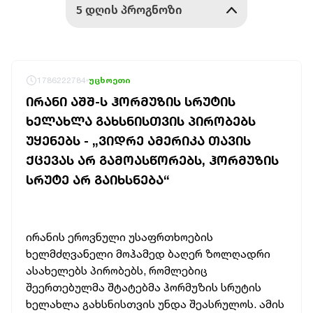
1786222784
უცხოეთი
ᲘᲠᲐᲜᲘ ᲐᲨᲨ-Ს ᲰᲝᲠᲛᲣᲖᲘᲡ ᲡᲠᲣᲢᲘᲡ
ᲮᲔᲚᲐᲮᲚᲐ ᲒᲐᲮᲡᲜᲘᲡᲗᲕᲘᲡ ᲞᲘᲠᲝᲑᲔᲑᲡ
ᲣᲧᲔᲜᲔᲑᲡ - „ᲕᲘᲓᲠᲔ ᲐᲛᲔᲠᲘᲙᲐ ᲗᲐᲕᲘᲡ
ᲥᲪᲔᲕᲐᲡ ᲐᲠ ᲒᲐᲛᲝᲐᲡᲬᲝᲠᲔᲑᲡ, ᲰᲝᲠᲛᲣᲖᲘᲡ
ᲡᲠᲣᲢᲔ ᲐᲠ ᲒᲐᲘᲮᲡᲜᲔᲑᲐ“
ირანის ეროვნული უსაფრთხოების
ხელმძღვანელი მოჰამედ ბაღერ ზოლღადრი
ასახელებს პირობებს, რომლებიც
შეერთებულმა შტატებმა ჰორმუზის სრუტის
ხელახლა გახსნისთვის უნდა შეასრულოს. ამის