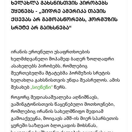
ᲮᲔᲚᲐᲮᲚᲐ ᲒᲐᲮᲡᲜᲘᲡᲗᲕᲘᲡ ᲞᲘᲠᲝᲑᲔᲑᲡ
ᲣᲧᲔᲜᲔᲑᲡ - „ᲕᲘᲓᲠᲔ ᲐᲛᲔᲠᲘᲙᲐ ᲗᲐᲕᲘᲡ
ᲥᲪᲔᲕᲐᲡ ᲐᲠ ᲒᲐᲛᲝᲐᲡᲬᲝᲠᲔᲑᲡ, ᲰᲝᲠᲛᲣᲖᲘᲡ
ᲡᲠᲣᲢᲔ ᲐᲠ ᲒᲐᲘᲮᲡᲜᲔᲑᲐ“
ირანის ეროვნული უსაფრთხოების
ხელმძღვანელი მოჰამედ ბაღერ ზოლღადრი
ასახელებს პირობებს, რომლებიც
შეერთებულმა შტატებმა ჰორმუზის სრუტის
ხელახლა გახსნისთვის უნდა შეასრულოს. ამის
შესახებ
„სიენენი“
წერს.
როგორც მედიასაშუალება აღნიშნავს,
ვაშინგტონისთვის წაყენებული მოთხოვნები,
რომლებიც ირანის სახელმწიფო მედიამ
გამოაქვეყნა, მოიცავს აშშ-ის მიერ სპარსეთის
ყურეში საზღვაო ბლოკადის მოხსნას,