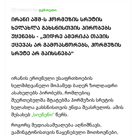
1786222784
უცხოეთი
ᲘᲠᲐᲜᲘ ᲐᲨᲨ-Ს ᲰᲝᲠᲛᲣᲖᲘᲡ ᲡᲠᲣᲢᲘᲡ
ᲮᲔᲚᲐᲮᲚᲐ ᲒᲐᲮᲡᲜᲘᲡᲗᲕᲘᲡ ᲞᲘᲠᲝᲑᲔᲑᲡ
ᲣᲧᲔᲜᲔᲑᲡ - „ᲕᲘᲓᲠᲔ ᲐᲛᲔᲠᲘᲙᲐ ᲗᲐᲕᲘᲡ
ᲥᲪᲔᲕᲐᲡ ᲐᲠ ᲒᲐᲛᲝᲐᲡᲬᲝᲠᲔᲑᲡ, ᲰᲝᲠᲛᲣᲖᲘᲡ
ᲡᲠᲣᲢᲔ ᲐᲠ ᲒᲐᲘᲮᲡᲜᲔᲑᲐ“
ირანის ეროვნული უსაფრთხოების
ხელმძღვანელი მოჰამედ ბაღერ ზოლღადრი
ასახელებს პირობებს, რომლებიც
შეერთებულმა შტატებმა ჰორმუზის სრუტის
ხელახლა გახსნისთვის უნდა შეასრულოს. ამის
შესახებ
„სიენენი“
წერს.
როგორც მედიასაშუალება აღნიშნავს,
ვაშინგტონისთვის წაყენებული მოთხოვნები,