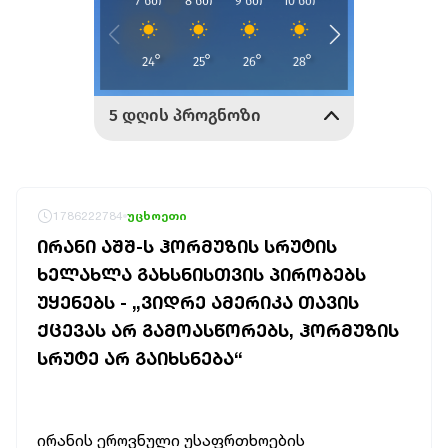
1786222784
უცხოეთი
ᲘᲠᲐᲜᲘ ᲐᲨᲨ-Ს ᲰᲝᲠᲛᲣᲖᲘᲡ ᲡᲠᲣᲢᲘᲡ
ᲮᲔᲚᲐᲮᲚᲐ ᲒᲐᲮᲡᲜᲘᲡᲗᲕᲘᲡ ᲞᲘᲠᲝᲑᲔᲑᲡ
ᲣᲧᲔᲜᲔᲑᲡ - „ᲕᲘᲓᲠᲔ ᲐᲛᲔᲠᲘᲙᲐ ᲗᲐᲕᲘᲡ
ᲥᲪᲔᲕᲐᲡ ᲐᲠ ᲒᲐᲛᲝᲐᲡᲬᲝᲠᲔᲑᲡ, ᲰᲝᲠᲛᲣᲖᲘᲡ
ᲡᲠᲣᲢᲔ ᲐᲠ ᲒᲐᲘᲮᲡᲜᲔᲑᲐ“
ირანის ეროვნული უსაფრთხოების