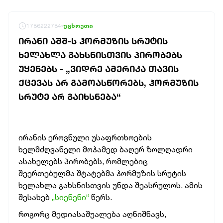
1786222784
უცხოეთი
ᲘᲠᲐᲜᲘ ᲐᲨᲨ-Ს ᲰᲝᲠᲛᲣᲖᲘᲡ ᲡᲠᲣᲢᲘᲡ
ᲮᲔᲚᲐᲮᲚᲐ ᲒᲐᲮᲡᲜᲘᲡᲗᲕᲘᲡ ᲞᲘᲠᲝᲑᲔᲑᲡ
ᲣᲧᲔᲜᲔᲑᲡ - „ᲕᲘᲓᲠᲔ ᲐᲛᲔᲠᲘᲙᲐ ᲗᲐᲕᲘᲡ
ᲥᲪᲔᲕᲐᲡ ᲐᲠ ᲒᲐᲛᲝᲐᲡᲬᲝᲠᲔᲑᲡ, ᲰᲝᲠᲛᲣᲖᲘᲡ
ᲡᲠᲣᲢᲔ ᲐᲠ ᲒᲐᲘᲮᲡᲜᲔᲑᲐ“
ირანის ეროვნული უსაფრთხოების
ხელმძღვანელი მოჰამედ ბაღერ ზოლღადრი
ასახელებს პირობებს, რომლებიც
შეერთებულმა შტატებმა ჰორმუზის სრუტის
ხელახლა გახსნისთვის უნდა შეასრულოს. ამის
შესახებ
„სიენენი“
წერს.
როგორც მედიასაშუალება აღნიშნავს,