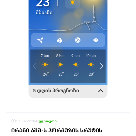
1786222784
უცხოეთი
ᲘᲠᲐᲜᲘ ᲐᲨᲨ-Ს ᲰᲝᲠᲛᲣᲖᲘᲡ ᲡᲠᲣᲢᲘᲡ