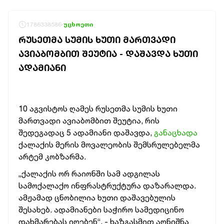
1786338586
უცხოეთი
ᲠᲣᲡᲔᲗᲛᲐ ᲡᲣᲛᲘᲡ ᲮᲣᲗᲘ ᲛᲐᲠᲗᲕᲐᲓᲘ
ᲐᲕᲘᲐᲑᲝᲛᲑᲘᲗ ᲨᲔᲣᲢᲘᲐ - ᲓᲐᲨᲐᲕᲓᲐ ᲮᲣᲗᲘ
ᲐᲓᲐᲛᲘᲐᲜᲘ
10 აგვისტოს ღამეს რუსეთმა სუმის ხუთი
მართვადი ავიაბომბით შეუტია, რის
შედეგადაც 5 ადამიანი დაშავდა,
განაცხადა
ქალაქის მერის მოვალეობის შემსრულებელმა
არტემ კობზარმა.
„ქალაქის ორ რაიონში სამ ადგილას
სამოქალაქო ინფრასტრუქტურა დაზარალდა.
ამჟამად ცნობილია ხუთი დაშავებულის
შესახებ. ადამიანები საჭირო სამედიცინო
დახმარებას იღებენ“, - ხაზგასმით აღნიშნა