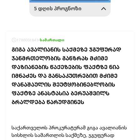
1786031843
სამართალი
ᲒᲘᲒᲐ ᲐᲕᲐᲚᲘᲐᲜᲘᲡ ᲡᲐᲥᲛᲔᲖᲔ ᲯᲒᲣᲤᲣᲠᲐᲓ
ᲯᲐᲜᲛᲠᲗᲔᲚᲝᲑᲘᲡ ᲒᲐᲜᲖᲠᲐᲮ ᲛᲫᲘᲛᲔ
ᲓᲐᲖᲘᲐᲜᲔᲑᲘᲡ ᲬᲐᲥᲔᲖᲔᲑᲘᲡ ᲤᲐᲥᲢᲖᲔ ᲜᲘᲐ
ᲘᲛᲜᲐᲫᲔᲡ ᲓᲐ ᲒᲐᲜᲡᲐᲙᲣᲗᲠᲔᲑᲘᲗ ᲛᲫᲘᲛᲔ
ᲓᲐᲜᲐᲨᲐᲣᲚᲘᲡ ᲨᲔᲣᲢᲧᲝᲑᲘᲜᲔᲑᲚᲝᲑᲘᲡ
ᲤᲐᲥᲢᲖᲔ ᲐᲜᲐᲡᲢᲐᲡᲘᲐ ᲑᲔᲠᲣᲐᲨᲕᲘᲚᲡ
ᲑᲠᲐᲚᲓᲔᲑᲐ ᲬᲐᲠᲣᲓᲒᲘᲜᲔᲡ
საქართველოს პროკურატურამ გიგა ავალიანის
სისხლის სამართლის საქმეზე, ჯგუფურად