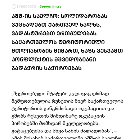
1786086781
პოლიტიკა
ᲐᲨᲨ-ᲘᲡ ᲡᲐᲔᲚᲩᲝ: ᲡᲝᲚᲘᲓᲐᲠᲝᲑᲐᲡ
ᲕᲣᲪᲮᲐᲓᲔᲑᲗ ᲥᲐᲠᲗᲕᲔᲚ ᲮᲐᲚᲮᲡ,
ᲕᲐᲓᲐᲡᲢᲣᲠᲔᲑᲗ ᲔᲠᲗᲒᲣᲚᲔᲑᲐᲡ
ᲡᲐᲥᲐᲠᲗᲕᲔᲚᲝᲡ ᲢᲔᲠᲘᲢᲝᲠᲘᲣᲚᲘ
ᲛᲗᲚᲘᲐᲜᲝᲑᲘᲡ ᲛᲘᲛᲐᲠᲗ, ᲮᲐᲖᲡ ᲕᲣᲡᲕᲐᲛᲗ
ᲙᲝᲜᲤᲚᲘᲥᲢᲘᲡ ᲛᲨᲕᲘᲓᲝᲑᲘᲐᲜᲘ
ᲒᲐᲓᲐᲭᲠᲘᲡ ᲡᲐᲭᲘᲠᲝᲔᲑᲐᲡ
„შეერთებული შტატები კვლავაც ღრმად
შეშფოთებულია რუსეთის მიერ საქართველოს
ტერიტორიის განგრძობადი ოკუპაციით და
გმობს რუსეთის მიმდინარე ოკუპაციის
პირობებში მომხდარ მკვლელობებს,
გატაცებებსა და სხვა სახის ძალადობას“, –
ამის შესახებ საქართველოში აშშ-ის საელჩო