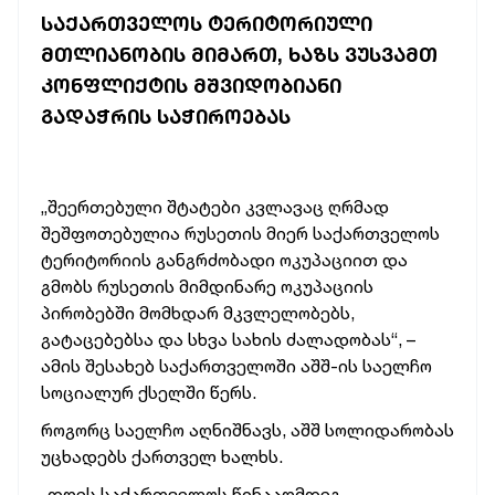
ᲡᲐᲥᲐᲠᲗᲕᲔᲚᲝᲡ ᲢᲔᲠᲘᲢᲝᲠᲘᲣᲚᲘ
ᲛᲗᲚᲘᲐᲜᲝᲑᲘᲡ ᲛᲘᲛᲐᲠᲗ, ᲮᲐᲖᲡ ᲕᲣᲡᲕᲐᲛᲗ
ᲙᲝᲜᲤᲚᲘᲥᲢᲘᲡ ᲛᲨᲕᲘᲓᲝᲑᲘᲐᲜᲘ
ᲒᲐᲓᲐᲭᲠᲘᲡ ᲡᲐᲭᲘᲠᲝᲔᲑᲐᲡ
„შეერთებული შტატები კვლავაც ღრმად
შეშფოთებულია რუსეთის მიერ საქართველოს
ტერიტორიის განგრძობადი ოკუპაციით და
გმობს რუსეთის მიმდინარე ოკუპაციის
პირობებში მომხდარ მკვლელობებს,
გატაცებებსა და სხვა სახის ძალადობას“, –
ამის შესახებ საქართველოში აშშ-ის საელჩო
სოციალურ ქსელში წერს.
როგორც საელჩო აღნიშნავს, აშშ სოლიდარობას
უცხადებს ქართველ ხალხს.
„დღეს საქართველოს წინააღმდეგ