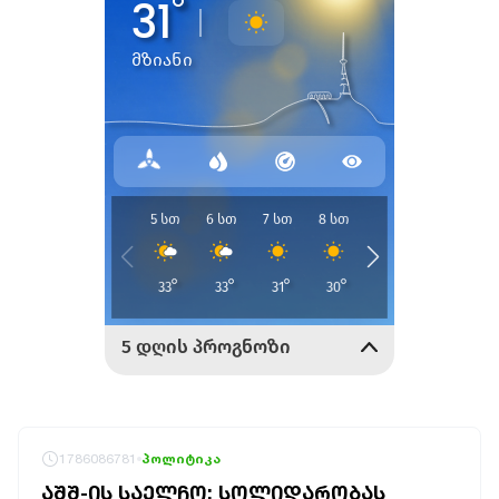
1786086781
პოლიტიკა
ᲐᲨᲨ-ᲘᲡ ᲡᲐᲔᲚᲩᲝ: ᲡᲝᲚᲘᲓᲐᲠᲝᲑᲐᲡ