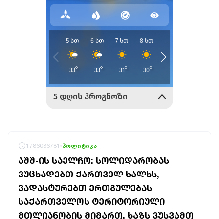
1786086781
პოლიტიკა
ᲐᲨᲨ-ᲘᲡ ᲡᲐᲔᲚᲩᲝ: ᲡᲝᲚᲘᲓᲐᲠᲝᲑᲐᲡ
ᲕᲣᲪᲮᲐᲓᲔᲑᲗ ᲥᲐᲠᲗᲕᲔᲚ ᲮᲐᲚᲮᲡ,
ᲕᲐᲓᲐᲡᲢᲣᲠᲔᲑᲗ ᲔᲠᲗᲒᲣᲚᲔᲑᲐᲡ
ᲡᲐᲥᲐᲠᲗᲕᲔᲚᲝᲡ ᲢᲔᲠᲘᲢᲝᲠᲘᲣᲚᲘ
ᲛᲗᲚᲘᲐᲜᲝᲑᲘᲡ ᲛᲘᲛᲐᲠᲗ, ᲮᲐᲖᲡ ᲕᲣᲡᲕᲐᲛᲗ