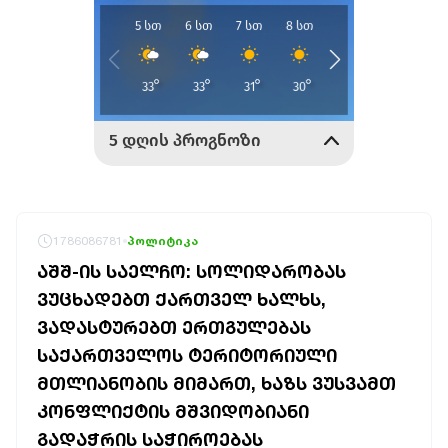
1786086781
პოლიტიკა
ᲐᲨᲨ-ᲘᲡ ᲡᲐᲔᲚᲩᲝ: ᲡᲝᲚᲘᲓᲐᲠᲝᲑᲐᲡ
ᲕᲣᲪᲮᲐᲓᲔᲑᲗ ᲥᲐᲠᲗᲕᲔᲚ ᲮᲐᲚᲮᲡ,
ᲕᲐᲓᲐᲡᲢᲣᲠᲔᲑᲗ ᲔᲠᲗᲒᲣᲚᲔᲑᲐᲡ
ᲡᲐᲥᲐᲠᲗᲕᲔᲚᲝᲡ ᲢᲔᲠᲘᲢᲝᲠᲘᲣᲚᲘ
ᲛᲗᲚᲘᲐᲜᲝᲑᲘᲡ ᲛᲘᲛᲐᲠᲗ, ᲮᲐᲖᲡ ᲕᲣᲡᲕᲐᲛᲗ
ᲙᲝᲜᲤᲚᲘᲥᲢᲘᲡ ᲛᲨᲕᲘᲓᲝᲑᲘᲐᲜᲘ
ᲒᲐᲓᲐᲭᲠᲘᲡ ᲡᲐᲭᲘᲠᲝᲔᲑᲐᲡ