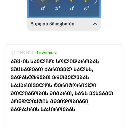
1786086781
პოლიტიკა
ᲐᲨᲨ-ᲘᲡ ᲡᲐᲔᲚᲩᲝ: ᲡᲝᲚᲘᲓᲐᲠᲝᲑᲐᲡ
ᲕᲣᲪᲮᲐᲓᲔᲑᲗ ᲥᲐᲠᲗᲕᲔᲚ ᲮᲐᲚᲮᲡ,
ᲕᲐᲓᲐᲡᲢᲣᲠᲔᲑᲗ ᲔᲠᲗᲒᲣᲚᲔᲑᲐᲡ
ᲡᲐᲥᲐᲠᲗᲕᲔᲚᲝᲡ ᲢᲔᲠᲘᲢᲝᲠᲘᲣᲚᲘ
ᲛᲗᲚᲘᲐᲜᲝᲑᲘᲡ ᲛᲘᲛᲐᲠᲗ, ᲮᲐᲖᲡ ᲕᲣᲡᲕᲐᲛᲗ
ᲙᲝᲜᲤᲚᲘᲥᲢᲘᲡ ᲛᲨᲕᲘᲓᲝᲑᲘᲐᲜᲘ
ᲒᲐᲓᲐᲭᲠᲘᲡ ᲡᲐᲭᲘᲠᲝᲔᲑᲐᲡ