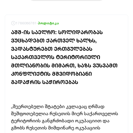
1786086781
პოლიტიკა
ᲐᲨᲨ-ᲘᲡ ᲡᲐᲔᲚᲩᲝ: ᲡᲝᲚᲘᲓᲐᲠᲝᲑᲐᲡ
ᲕᲣᲪᲮᲐᲓᲔᲑᲗ ᲥᲐᲠᲗᲕᲔᲚ ᲮᲐᲚᲮᲡ,
ᲕᲐᲓᲐᲡᲢᲣᲠᲔᲑᲗ ᲔᲠᲗᲒᲣᲚᲔᲑᲐᲡ
ᲡᲐᲥᲐᲠᲗᲕᲔᲚᲝᲡ ᲢᲔᲠᲘᲢᲝᲠᲘᲣᲚᲘ
ᲛᲗᲚᲘᲐᲜᲝᲑᲘᲡ ᲛᲘᲛᲐᲠᲗ, ᲮᲐᲖᲡ ᲕᲣᲡᲕᲐᲛᲗ
ᲙᲝᲜᲤᲚᲘᲥᲢᲘᲡ ᲛᲨᲕᲘᲓᲝᲑᲘᲐᲜᲘ
ᲒᲐᲓᲐᲭᲠᲘᲡ ᲡᲐᲭᲘᲠᲝᲔᲑᲐᲡ
„შეერთებული შტატები კვლავაც ღრმად
შეშფოთებულია რუსეთის მიერ საქართველოს
ტერიტორიის განგრძობადი ოკუპაციით და
გმობს რუსეთის მიმდინარე ოკუპაციის