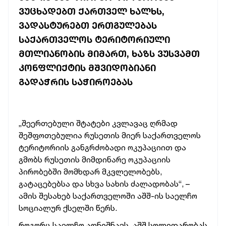
ᲕᲣᲪᲮᲐᲓᲔᲑᲗ ᲥᲐᲠᲗᲕᲔᲚ ᲮᲐᲚᲮᲡ,
ᲕᲐᲓᲐᲡᲢᲣᲠᲔᲑᲗ ᲔᲠᲗᲒᲣᲚᲔᲑᲐᲡ
ᲡᲐᲥᲐᲠᲗᲕᲔᲚᲝᲡ ᲢᲔᲠᲘᲢᲝᲠᲘᲣᲚᲘ
ᲛᲗᲚᲘᲐᲜᲝᲑᲘᲡ ᲛᲘᲛᲐᲠᲗ, ᲮᲐᲖᲡ ᲕᲣᲡᲕᲐᲛᲗ
ᲙᲝᲜᲤᲚᲘᲥᲢᲘᲡ ᲛᲨᲕᲘᲓᲝᲑᲘᲐᲜᲘ
ᲒᲐᲓᲐᲭᲠᲘᲡ ᲡᲐᲭᲘᲠᲝᲔᲑᲐᲡ
„შეერთებული შტატები კვლავაც ღრმად
შეშფოთებულია რუსეთის მიერ საქართველოს
ტერიტორიის განგრძობადი ოკუპაციით და
გმობს რუსეთის მიმდინარე ოკუპაციის
პირობებში მომხდარ მკვლელობებს,
გატაცებებსა და სხვა სახის ძალადობას“, –
ამის შესახებ საქართველოში აშშ-ის საელჩო
სოციალურ ქსელში წერს.
როგორც საელჩო აღნიშნავს, აშშ სოლიდარობას