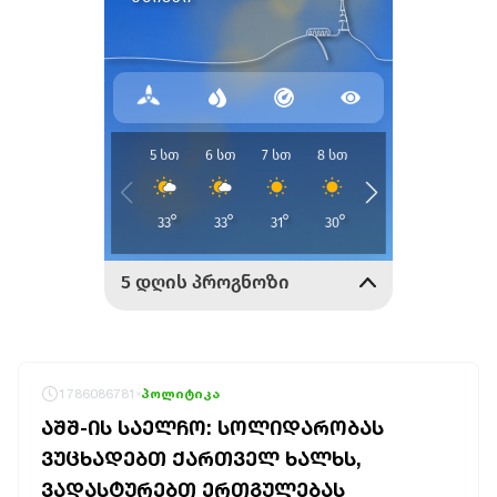
1786086781
პოლიტიკა
ᲐᲨᲨ-ᲘᲡ ᲡᲐᲔᲚᲩᲝ: ᲡᲝᲚᲘᲓᲐᲠᲝᲑᲐᲡ
ᲕᲣᲪᲮᲐᲓᲔᲑᲗ ᲥᲐᲠᲗᲕᲔᲚ ᲮᲐᲚᲮᲡ,
ᲕᲐᲓᲐᲡᲢᲣᲠᲔᲑᲗ ᲔᲠᲗᲒᲣᲚᲔᲑᲐᲡ