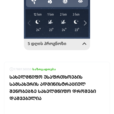
1786136032
საზოგადოება
ᲡᲐᲮᲔᲚᲛᲬᲘᲤᲝ ᲣᲡᲐᲤᲠᲗᲮᲝᲔᲑᲘᲡ
ᲡᲐᲛᲡᲐᲮᲣᲠᲘᲡ ᲐᲓᲛᲘᲜᲘᲡᲢᲠᲐᲪᲘᲣᲚ
ᲨᲔᲜᲝᲑᲔᲑᲖᲔ ᲡᲐᲮᲔᲚᲛᲬᲘᲤᲝ ᲓᲠᲝᲨᲔᲑᲘ
ᲓᲐᲨᲕᲔᲑᲣᲚᲘᲐ