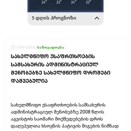
1786136032
საზოგადოება
ᲡᲐᲮᲔᲚᲛᲬᲘᲤᲝ ᲣᲡᲐᲤᲠᲗᲮᲝᲔᲑᲘᲡ
ᲡᲐᲛᲡᲐᲮᲣᲠᲘᲡ ᲐᲓᲛᲘᲜᲘᲡᲢᲠᲐᲪᲘᲣᲚ
ᲨᲔᲜᲝᲑᲔᲑᲖᲔ ᲡᲐᲮᲔᲚᲛᲬᲘᲤᲝ ᲓᲠᲝᲨᲔᲑᲘ
ᲓᲐᲨᲕᲔᲑᲣᲚᲘᲐ
სახელმწიფო უსაფრთხოების სამსახურის
ადმინისტრაციულ შენობებზე 2008 წლის
აგვისტოს საომარი მოქმედებების დროს
დაღუპულთა ხსოვნის პატივის მიგების
ნიშნად