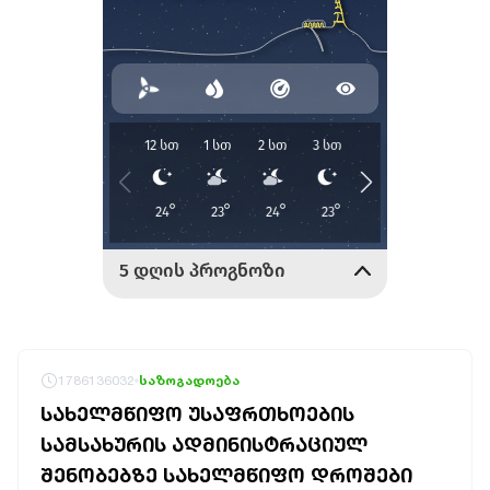
1786136032
საზოგადოება
ᲡᲐᲮᲔᲚᲛᲬᲘᲤᲝ ᲣᲡᲐᲤᲠᲗᲮᲝᲔᲑᲘᲡ
ᲡᲐᲛᲡᲐᲮᲣᲠᲘᲡ ᲐᲓᲛᲘᲜᲘᲡᲢᲠᲐᲪᲘᲣᲚ
ᲨᲔᲜᲝᲑᲔᲑᲖᲔ ᲡᲐᲮᲔᲚᲛᲬᲘᲤᲝ ᲓᲠᲝᲨᲔᲑᲘ