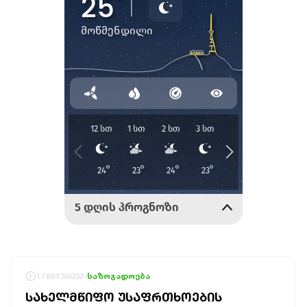
1786136032
საზოგადოება
ᲡᲐᲮᲔᲚᲛᲬᲘᲤᲝ ᲣᲡᲐᲤᲠᲗᲮᲝᲔᲑᲘᲡ