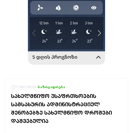
1786136032
საზოგადოება
ᲡᲐᲮᲔᲚᲛᲬᲘᲤᲝ ᲣᲡᲐᲤᲠᲗᲮᲝᲔᲑᲘᲡ
ᲡᲐᲛᲡᲐᲮᲣᲠᲘᲡ ᲐᲓᲛᲘᲜᲘᲡᲢᲠᲐᲪᲘᲣᲚ
ᲨᲔᲜᲝᲑᲔᲑᲖᲔ ᲡᲐᲮᲔᲚᲛᲬᲘᲤᲝ ᲓᲠᲝᲨᲔᲑᲘ
ᲓᲐᲨᲕᲔᲑᲣᲚᲘᲐ