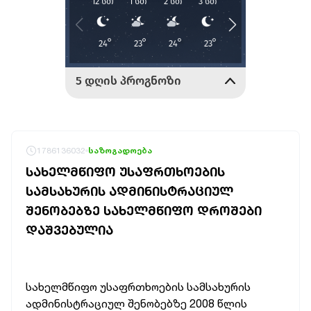
1786136032
საზოგადოება
ᲡᲐᲮᲔᲚᲛᲬᲘᲤᲝ ᲣᲡᲐᲤᲠᲗᲮᲝᲔᲑᲘᲡ
ᲡᲐᲛᲡᲐᲮᲣᲠᲘᲡ ᲐᲓᲛᲘᲜᲘᲡᲢᲠᲐᲪᲘᲣᲚ
ᲨᲔᲜᲝᲑᲔᲑᲖᲔ ᲡᲐᲮᲔᲚᲛᲬᲘᲤᲝ ᲓᲠᲝᲨᲔᲑᲘ
ᲓᲐᲨᲕᲔᲑᲣᲚᲘᲐ
სახელმწიფო უსაფრთხოების სამსახურის
ადმინისტრაციულ შენობებზე 2008 წლის