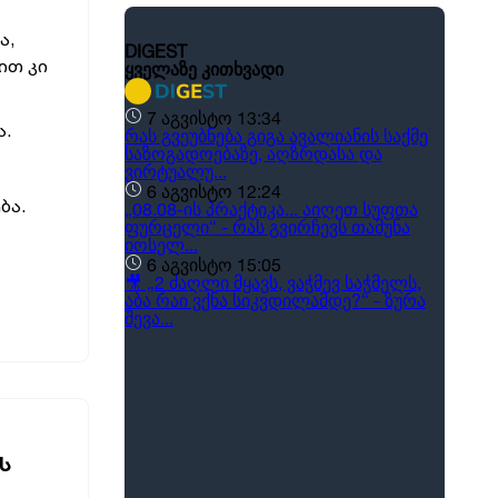
ა,
ით კი
ა.
ბა.
Ს