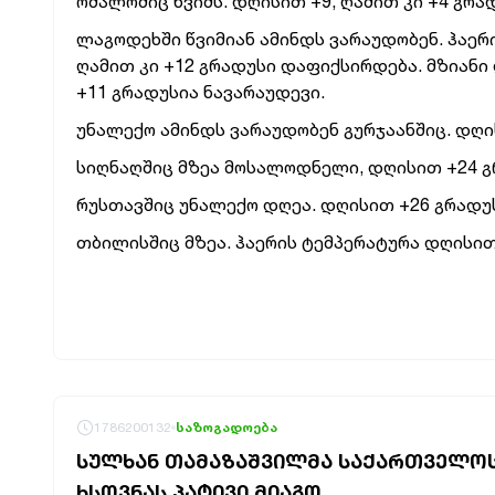
ომალოშიც წვიმს. დღისით +9, ღამით კი +4 გრ
ლაგოდეხში წვიმიან ამინდს ვარაუდობენ. ჰაერ
ღამით კი +12 გრადუსი დაფიქსირდება. მზიანი
+11 გრადუსია ნავარაუდევი.
უნალექო ამინდს ვარაუდობენ გურჯაანშიც. დღი
სიღნაღშიც მზეა მოსალოდნელი, დღისით +24 გრ
რუსთავშიც უნალექო დღეა. დღისით +26 გრადუ
თბილისშიც მზეა. ჰაერის ტემპერატურა დღისით 
1786200132
საზოგადოება
ᲡᲣᲚᲮᲐᲜ ᲗᲐᲛᲐᲖᲐᲨᲕᲘᲚᲛᲐ ᲡᲐᲥᲐᲠᲗᲕᲔᲚᲝ
ᲮᲡᲝᲕᲜᲐᲡ ᲞᲐᲢᲘᲕᲘ ᲛᲘᲐᲒᲝ