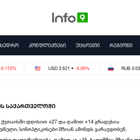
ᲛᲮᲔᲓᲠᲝ
ᲙᲝᲜᲤᲚᲘᲥᲢᲔᲑᲘ
ᲣᲪᲮᲝᲔᲗᲘ
ᲠᲔᲒᲘᲝᲜᲘ
2%
USD
2.621
•
-0.05%
RUB
0.0320
•
ᲔᲡ ᲡᲐᲥᲐᲠᲗᲕᲔᲚᲝᲨᲘ
ს ქუთაისში დღისით +27 და ღამით +14 გრადუსია
ნელი, სინოპტიკოსები მზიან ამინდს ვარაუდობენ.
დუსი დაფიქსირდება, ღამით კი +15. ბათუმშიც მზიანი დ