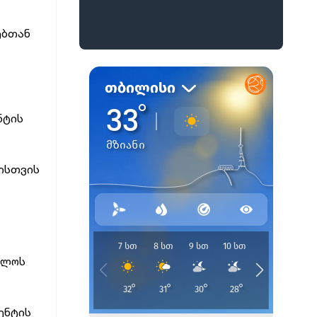
ებთან
ნტის
ბისთვის
ელოს
ენტის