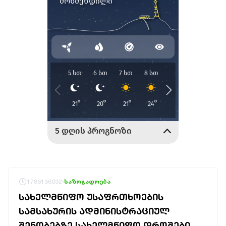
1786136032
საზოგადოება
ᲡᲐᲮᲔᲚᲛᲬᲘᲤᲝ ᲣᲡᲐᲤᲠᲗᲮᲝᲔᲑᲘᲡ
ᲡᲐᲛᲡᲐᲮᲣᲠᲘᲡ ᲐᲓᲛᲘᲜᲘᲡᲢᲠᲐᲪᲘᲣᲚ
ᲨᲔᲜᲝᲑᲔᲑᲖᲔ ᲡᲐᲮᲔᲚᲛᲬᲘᲤᲝ ᲓᲠᲝᲨᲔᲑᲘ