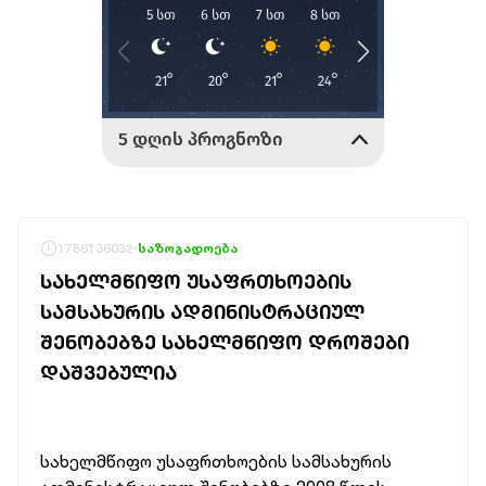
1786136032
საზოგადოება
ᲡᲐᲮᲔᲚᲛᲬᲘᲤᲝ ᲣᲡᲐᲤᲠᲗᲮᲝᲔᲑᲘᲡ
ᲡᲐᲛᲡᲐᲮᲣᲠᲘᲡ ᲐᲓᲛᲘᲜᲘᲡᲢᲠᲐᲪᲘᲣᲚ
ᲨᲔᲜᲝᲑᲔᲑᲖᲔ ᲡᲐᲮᲔᲚᲛᲬᲘᲤᲝ ᲓᲠᲝᲨᲔᲑᲘ
ᲓᲐᲨᲕᲔᲑᲣᲚᲘᲐ
სახელმწიფო უსაფრთხოების სამსახურის