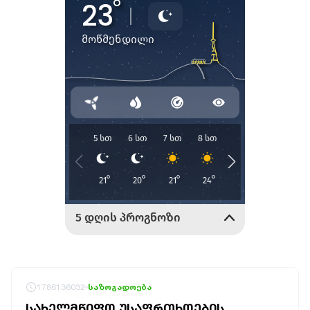
1786136032
საზოგადოება
ᲡᲐᲮᲔᲚᲛᲬᲘᲤᲝ ᲣᲡᲐᲤᲠᲗᲮᲝᲔᲑᲘᲡ