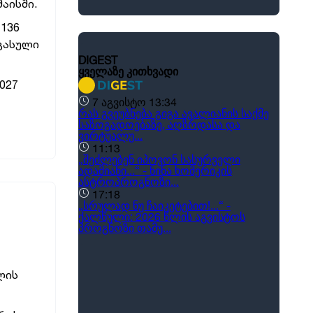
აისში.
 136
 გასული
027
ლის