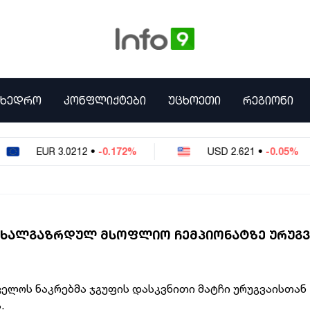
ᲛᲮᲔᲓᲠᲝ
ᲙᲝᲜᲤᲚᲘᲥᲢᲔᲑᲘ
ᲣᲪᲮᲝᲔᲗᲘ
ᲠᲔᲒᲘᲝᲜᲘ
EUR
3.0212
•
-0.172%
USD
2.621
•
-0.05%
ᲐᲮᲐᲚᲒᲐᲖᲠᲓᲣᲚ ᲛᲡᲝᲤᲚᲘᲝ ᲩᲔᲛᲞᲘᲝᲜᲐᲢᲖᲔ ᲣᲠᲣᲒᲕ
ელოს ნაკრებმა ჯგუფის დასკვნითი მატჩი ურუგვაისთან
.