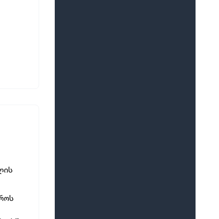
ლის
ვროს