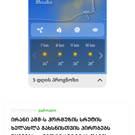
1786222784
უცხოეთი
ᲘᲠᲐᲜᲘ ᲐᲨᲨ-Ს ᲰᲝᲠᲛᲣᲖᲘᲡ ᲡᲠᲣᲢᲘᲡ
ᲮᲔᲚᲐᲮᲚᲐ ᲒᲐᲮᲡᲜᲘᲡᲗᲕᲘᲡ ᲞᲘᲠᲝᲑᲔᲑᲡ