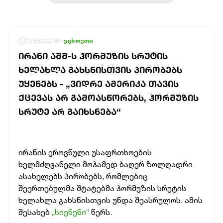
1786222784
უცხოეთი
ᲘᲠᲐᲜᲘ ᲐᲨᲨ-Ს ᲰᲝᲠᲛᲣᲖᲘᲡ ᲡᲠᲣᲢᲘᲡ
ᲮᲔᲚᲐᲮᲚᲐ ᲒᲐᲮᲡᲜᲘᲡᲗᲕᲘᲡ ᲞᲘᲠᲝᲑᲔᲑᲡ
ᲣᲧᲔᲜᲔᲑᲡ - „ᲕᲘᲓᲠᲔ ᲐᲛᲔᲠᲘᲙᲐ ᲗᲐᲕᲘᲡ
ᲥᲪᲔᲕᲐᲡ ᲐᲠ ᲒᲐᲛᲝᲐᲡᲬᲝᲠᲔᲑᲡ, ᲰᲝᲠᲛᲣᲖᲘᲡ
ᲡᲠᲣᲢᲔ ᲐᲠ ᲒᲐᲘᲮᲡᲜᲔᲑᲐ“
ირანის ეროვნული უსაფრთხოების
ხელმძღვანელი მოჰამედ ბაღერ ზოლღადრი
ასახელებს პირობებს, რომლებიც
შეერთებულმა შტატებმა ჰორმუზის სრუტის
ხელახლა გახსნისთვის უნდა შეასრულოს. ამის
შესახებ
„სიენენი“
წერს.