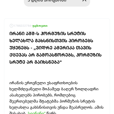
1786222784
უცხოეთი
ᲘᲠᲐᲜᲘ ᲐᲨᲨ-Ს ᲰᲝᲠᲛᲣᲖᲘᲡ ᲡᲠᲣᲢᲘᲡ
ᲮᲔᲚᲐᲮᲚᲐ ᲒᲐᲮᲡᲜᲘᲡᲗᲕᲘᲡ ᲞᲘᲠᲝᲑᲔᲑᲡ
ᲣᲧᲔᲜᲔᲑᲡ - „ᲕᲘᲓᲠᲔ ᲐᲛᲔᲠᲘᲙᲐ ᲗᲐᲕᲘᲡ
ᲥᲪᲔᲕᲐᲡ ᲐᲠ ᲒᲐᲛᲝᲐᲡᲬᲝᲠᲔᲑᲡ, ᲰᲝᲠᲛᲣᲖᲘᲡ
ᲡᲠᲣᲢᲔ ᲐᲠ ᲒᲐᲘᲮᲡᲜᲔᲑᲐ“
ირანის ეროვნული უსაფრთხოების
ხელმძღვანელი მოჰამედ ბაღერ ზოლღადრი
ასახელებს პირობებს, რომლებიც
შეერთებულმა შტატებმა ჰორმუზის სრუტის
ხელახლა გახსნისთვის უნდა შეასრულოს. ამის
შესახებ
„სიენენი“
წერს.