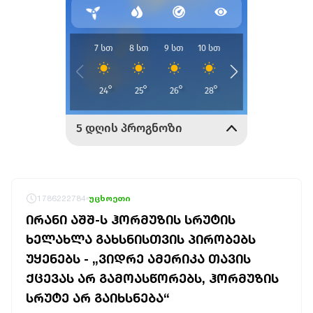
1786222784
უცხოეთი
ᲘᲠᲐᲜᲘ ᲐᲨᲨ-Ს ᲰᲝᲠᲛᲣᲖᲘᲡ ᲡᲠᲣᲢᲘᲡ
ᲮᲔᲚᲐᲮᲚᲐ ᲒᲐᲮᲡᲜᲘᲡᲗᲕᲘᲡ ᲞᲘᲠᲝᲑᲔᲑᲡ
ᲣᲧᲔᲜᲔᲑᲡ - „ᲕᲘᲓᲠᲔ ᲐᲛᲔᲠᲘᲙᲐ ᲗᲐᲕᲘᲡ
ᲥᲪᲔᲕᲐᲡ ᲐᲠ ᲒᲐᲛᲝᲐᲡᲬᲝᲠᲔᲑᲡ, ᲰᲝᲠᲛᲣᲖᲘᲡ
ᲡᲠᲣᲢᲔ ᲐᲠ ᲒᲐᲘᲮᲡᲜᲔᲑᲐ“