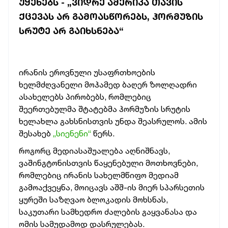
ᲣᲧᲔᲜᲔᲑᲡ - „ᲕᲘᲓᲠᲔ ᲐᲛᲔᲠᲘᲙᲐ ᲗᲐᲕᲘᲡ
ᲥᲪᲔᲕᲐᲡ ᲐᲠ ᲒᲐᲛᲝᲐᲡᲬᲝᲠᲔᲑᲡ, ᲰᲝᲠᲛᲣᲖᲘᲡ
ᲡᲠᲣᲢᲔ ᲐᲠ ᲒᲐᲘᲮᲡᲜᲔᲑᲐ“
ირანის ეროვნული უსაფრთხოების
ხელმძღვანელი მოჰამედ ბაღერ ზოლღადრი
ასახელებს პირობებს, რომლებიც
შეერთებულმა შტატებმა ჰორმუზის სრუტის
ხელახლა გახსნისთვის უნდა შეასრულოს. ამის
შესახებ
„სიენენი“
წერს.
როგორც მედიასაშუალება აღნიშნავს,
ვაშინგტონისთვის წაყენებული მოთხოვნები,
რომლებიც ირანის სახელმწიფო მედიამ
გამოაქვეყნა, მოიცავს აშშ-ის მიერ სპარსეთის
ყურეში საზღვაო ბლოკადის მოხსნას,
საკუთარი სამხედრო ძალების გაყვანასა და
ომის სამუდამოდ დასრულებას.