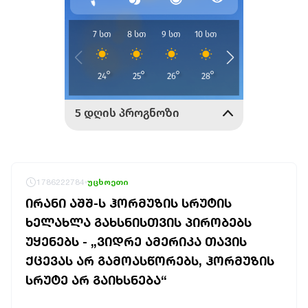
1786222784
უცხოეთი
ᲘᲠᲐᲜᲘ ᲐᲨᲨ-Ს ᲰᲝᲠᲛᲣᲖᲘᲡ ᲡᲠᲣᲢᲘᲡ
ᲮᲔᲚᲐᲮᲚᲐ ᲒᲐᲮᲡᲜᲘᲡᲗᲕᲘᲡ ᲞᲘᲠᲝᲑᲔᲑᲡ
ᲣᲧᲔᲜᲔᲑᲡ - „ᲕᲘᲓᲠᲔ ᲐᲛᲔᲠᲘᲙᲐ ᲗᲐᲕᲘᲡ
ᲥᲪᲔᲕᲐᲡ ᲐᲠ ᲒᲐᲛᲝᲐᲡᲬᲝᲠᲔᲑᲡ, ᲰᲝᲠᲛᲣᲖᲘᲡ
ᲡᲠᲣᲢᲔ ᲐᲠ ᲒᲐᲘᲮᲡᲜᲔᲑᲐ“