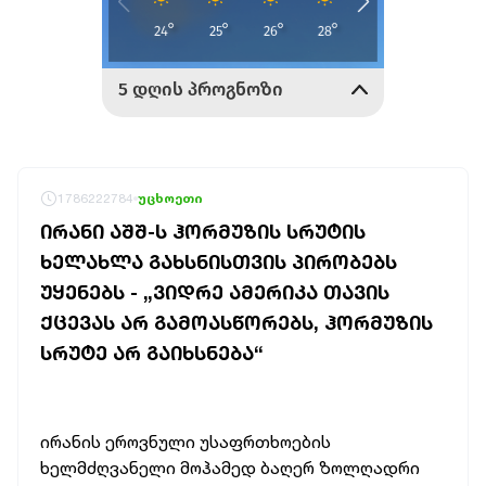
1786222784
უცხოეთი
ᲘᲠᲐᲜᲘ ᲐᲨᲨ-Ს ᲰᲝᲠᲛᲣᲖᲘᲡ ᲡᲠᲣᲢᲘᲡ
ᲮᲔᲚᲐᲮᲚᲐ ᲒᲐᲮᲡᲜᲘᲡᲗᲕᲘᲡ ᲞᲘᲠᲝᲑᲔᲑᲡ
ᲣᲧᲔᲜᲔᲑᲡ - „ᲕᲘᲓᲠᲔ ᲐᲛᲔᲠᲘᲙᲐ ᲗᲐᲕᲘᲡ
ᲥᲪᲔᲕᲐᲡ ᲐᲠ ᲒᲐᲛᲝᲐᲡᲬᲝᲠᲔᲑᲡ, ᲰᲝᲠᲛᲣᲖᲘᲡ
ᲡᲠᲣᲢᲔ ᲐᲠ ᲒᲐᲘᲮᲡᲜᲔᲑᲐ“
ირანის ეროვნული უსაფრთხოების
ხელმძღვანელი მოჰამედ ბაღერ ზოლღადრი