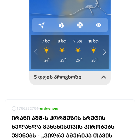
1786222784
უცხოეთი
ᲘᲠᲐᲜᲘ ᲐᲨᲨ-Ს ᲰᲝᲠᲛᲣᲖᲘᲡ ᲡᲠᲣᲢᲘᲡ
ᲮᲔᲚᲐᲮᲚᲐ ᲒᲐᲮᲡᲜᲘᲡᲗᲕᲘᲡ ᲞᲘᲠᲝᲑᲔᲑᲡ
ᲣᲧᲔᲜᲔᲑᲡ - „ᲕᲘᲓᲠᲔ ᲐᲛᲔᲠᲘᲙᲐ ᲗᲐᲕᲘᲡ