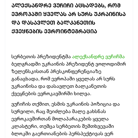
ᲐᲚᲔᲥᲡᲐᲜᲓᲠᲔ ᲕᲣᲩᲘᲩᲘ ᲐᲪᲮᲐᲓᲔᲑᲡ, ᲠᲝᲛ
ᲔᲕᲠᲝᲞᲐᲨᲘ ᲧᲕᲔᲚᲐᲡ ᲐᲠ ᲡᲣᲠᲡ ᲣᲙᲠᲐᲘᲜᲘᲡᲐ
ᲓᲐ ᲓᲐᲡᲐᲕᲚᲔᲗ ᲑᲐᲚᲙᲐᲜᲔᲗᲘᲡ
ᲥᲕᲔᲧᲜᲔᲑᲘᲡ ᲔᲕᲠᲝᲘᲜᲢᲔᲒᲠᲐᲪᲘᲐ
სერბეთის პრეზიდენტმა
ალექსანდრე ვუჩიჩმა
ბელგრადში უკრაინის პრეზიდენტ ვოლოდიმირ
ზელენსკისთან პრესკონფერენციაზე
განაცხადა, რომ ევროპაში ყველას არ სურს
უკრაინისა და დასავლეთ ბალკანეთის
ქვეყნების ევროკავშირში ხილვა.
ვუჩიჩის თქმით, ესმის უკრაინის პოზიცია და
სურვილი, რაც შეიძლება მალე გახსნას
ევროკავშირთან მოლაპარაკების ყველა
კლასტერი, თუმცა სერბეთის შემთხვევაში
ბლოკში გაერთიანების პერსპექტივას ვერ