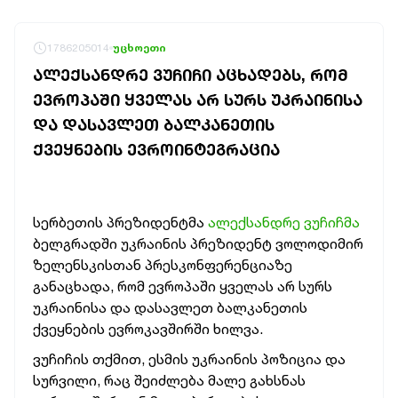
1786205014
უცხოეთი
ᲐᲚᲔᲥᲡᲐᲜᲓᲠᲔ ᲕᲣᲩᲘᲩᲘ ᲐᲪᲮᲐᲓᲔᲑᲡ, ᲠᲝᲛ
ᲔᲕᲠᲝᲞᲐᲨᲘ ᲧᲕᲔᲚᲐᲡ ᲐᲠ ᲡᲣᲠᲡ ᲣᲙᲠᲐᲘᲜᲘᲡᲐ
ᲓᲐ ᲓᲐᲡᲐᲕᲚᲔᲗ ᲑᲐᲚᲙᲐᲜᲔᲗᲘᲡ
ᲥᲕᲔᲧᲜᲔᲑᲘᲡ ᲔᲕᲠᲝᲘᲜᲢᲔᲒᲠᲐᲪᲘᲐ
სერბეთის პრეზიდენტმა
ალექსანდრე ვუჩიჩმა
ბელგრადში უკრაინის პრეზიდენტ ვოლოდიმირ
ზელენსკისთან პრესკონფერენციაზე
განაცხადა, რომ ევროპაში ყველას არ სურს
უკრაინისა და დასავლეთ ბალკანეთის
ქვეყნების ევროკავშირში ხილვა.
ვუჩიჩის თქმით, ესმის უკრაინის პოზიცია და
სურვილი, რაც შეიძლება მალე გახსნას