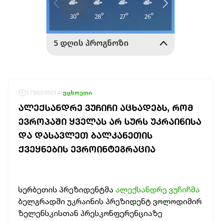
1786205014
უცხოეთი
ᲐᲚᲔᲥᲡᲐᲜᲓᲠᲔ ᲕᲣᲩᲘᲩᲘ ᲐᲪᲮᲐᲓᲔᲑᲡ, ᲠᲝᲛ
ᲔᲕᲠᲝᲞᲐᲨᲘ ᲧᲕᲔᲚᲐᲡ ᲐᲠ ᲡᲣᲠᲡ ᲣᲙᲠᲐᲘᲜᲘᲡᲐ
ᲓᲐ ᲓᲐᲡᲐᲕᲚᲔᲗ ᲑᲐᲚᲙᲐᲜᲔᲗᲘᲡ
ᲥᲕᲔᲧᲜᲔᲑᲘᲡ ᲔᲕᲠᲝᲘᲜᲢᲔᲒᲠᲐᲪᲘᲐ
სერბეთის პრეზიდენტმა
ალექსანდრე ვუჩიჩმა
ბელგრადში უკრაინის პრეზიდენტ ვოლოდიმირ
ზელენსკისთან პრესკონფერენციაზე