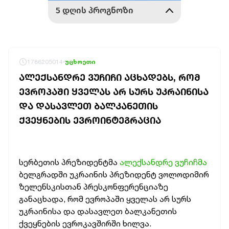
1786205014
უცხოეთი
ᲐᲚᲔᲥᲡᲐᲜᲓᲠᲔ ᲕᲣᲩᲘᲩᲘ ᲐᲪᲮᲐᲓᲔᲑᲡ, ᲠᲝᲛ
ᲔᲕᲠᲝᲞᲐᲨᲘ ᲧᲕᲔᲚᲐᲡ ᲐᲠ ᲡᲣᲠᲡ ᲣᲙᲠᲐᲘᲜᲘᲡᲐ
ᲓᲐ ᲓᲐᲡᲐᲕᲚᲔᲗ ᲑᲐᲚᲙᲐᲜᲔᲗᲘᲡ
ᲥᲕᲔᲧᲜᲔᲑᲘᲡ ᲔᲕᲠᲝᲘᲜᲢᲔᲒᲠᲐᲪᲘᲐ
სერბეთის პრეზიდენტმა
ალექსანდრე ვუჩიჩმა
ბელგრადში უკრაინის პრეზიდენტ ვოლოდიმირ
ზელენსკისთან პრესკონფერენციაზე
განაცხადა, რომ ევროპაში ყველას არ სურს
უკრაინისა და დასავლეთ ბალკანეთის
ქვეყნების ევროკავშირში ხილვა.