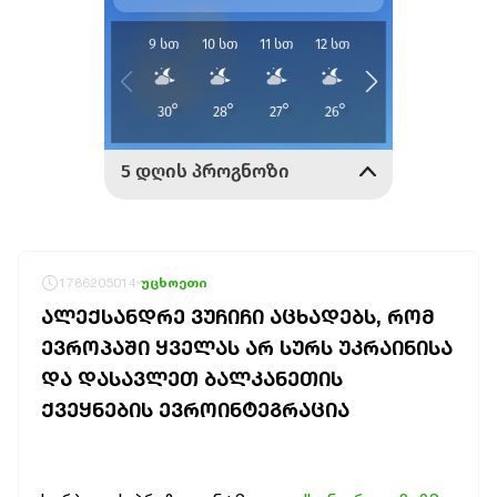
1786205014
უცხოეთი
ᲐᲚᲔᲥᲡᲐᲜᲓᲠᲔ ᲕᲣᲩᲘᲩᲘ ᲐᲪᲮᲐᲓᲔᲑᲡ, ᲠᲝᲛ
ᲔᲕᲠᲝᲞᲐᲨᲘ ᲧᲕᲔᲚᲐᲡ ᲐᲠ ᲡᲣᲠᲡ ᲣᲙᲠᲐᲘᲜᲘᲡᲐ
ᲓᲐ ᲓᲐᲡᲐᲕᲚᲔᲗ ᲑᲐᲚᲙᲐᲜᲔᲗᲘᲡ
ᲥᲕᲔᲧᲜᲔᲑᲘᲡ ᲔᲕᲠᲝᲘᲜᲢᲔᲒᲠᲐᲪᲘᲐ