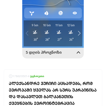
1786205014
უცხოეთი
ᲐᲚᲔᲥᲡᲐᲜᲓᲠᲔ ᲕᲣᲩᲘᲩᲘ ᲐᲪᲮᲐᲓᲔᲑᲡ, ᲠᲝᲛ
ᲔᲕᲠᲝᲞᲐᲨᲘ ᲧᲕᲔᲚᲐᲡ ᲐᲠ ᲡᲣᲠᲡ ᲣᲙᲠᲐᲘᲜᲘᲡᲐ
ᲓᲐ ᲓᲐᲡᲐᲕᲚᲔᲗ ᲑᲐᲚᲙᲐᲜᲔᲗᲘᲡ
ᲥᲕᲔᲧᲜᲔᲑᲘᲡ ᲔᲕᲠᲝᲘᲜᲢᲔᲒᲠᲐᲪᲘᲐ