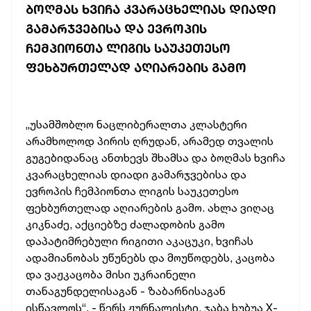
ᲑᲝᲦᲛᲐᲡ ᲮᲕᲘᲩᲐ ᲙᲕᲐᲠᲐᲪᲮᲔᲚᲘᲐᲡ ᲓᲘᲐᲓᲘ
ᲒᲐᲛᲐᲠᲯᲕᲔᲑᲘᲡᲐ ᲓᲐ ᲔᲕᲠᲝᲞᲘᲡ
ᲩᲔᲛᲞᲘᲝᲜᲗᲐ ᲚᲘᲒᲘᲡ ᲡᲐᲣᲙᲔᲗᲔᲡᲝ
ᲤᲔᲮᲑᲣᲠᲗᲔᲚᲐᲓ ᲐᲦᲘᲐᲠᲔᲑᲘᲡ ᲒᲐᲛᲝ
„უსამშობლო ნაცლიბერალთა კლასტერი
არამხოლოდ პირის ღრუდან, არამედ თვალის
გუგებიდანაც ანთხევს შხამსა და ბოღმას ხვიჩა
კვარაცხელიას დიადი გამარჯვებისა და
ევროპის ჩემპიონთა ლიგის საუკეთესო
ფეხბურთელად აღიარების გამო. ახლა ვიღაც
კიკნაძე, აქციებზე ძალადობის გამო
დაპატიმრებული რიგითი აკაცუკი, ხვიჩას
ადამიანობას უწუნებს და მოუწოდებს, კაცობა
და ვაჟკაცობა მისი უკრაინელი
თანაგუნდელისაგან - ზაბარნისაგან
ისწავლოს“, - წერს ჟურნალისტი, ჯაბა ხუბუა X-