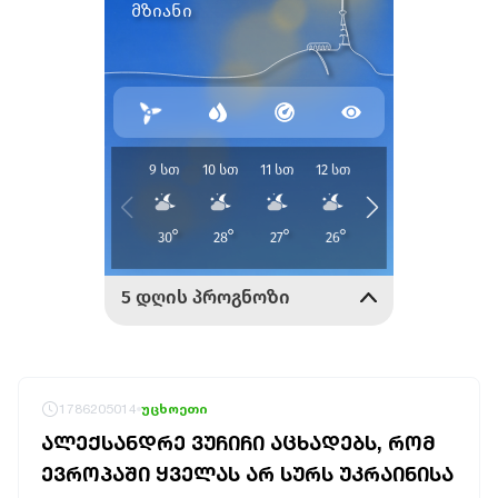
1786205014
უცხოეთი
ᲐᲚᲔᲥᲡᲐᲜᲓᲠᲔ ᲕᲣᲩᲘᲩᲘ ᲐᲪᲮᲐᲓᲔᲑᲡ, ᲠᲝᲛ
ᲔᲕᲠᲝᲞᲐᲨᲘ ᲧᲕᲔᲚᲐᲡ ᲐᲠ ᲡᲣᲠᲡ ᲣᲙᲠᲐᲘᲜᲘᲡᲐ