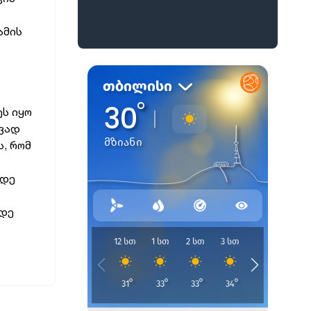
ამის
ეს იყო
ავად
ს, რომ
მდე
მდე