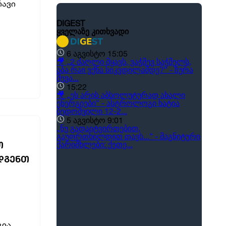
რავი
Თ
ᲓᲒᲔᲜᲗ
ცია