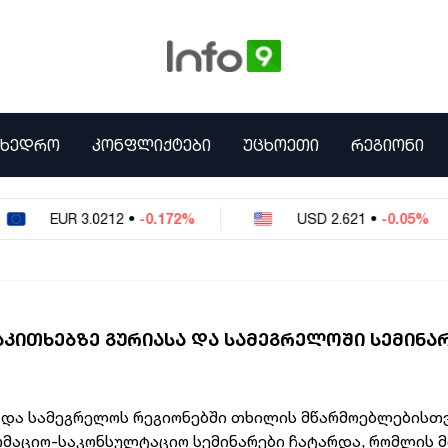
ᲛᲮᲔᲓᲠᲝ
ᲙᲝᲜᲤᲚᲘᲥᲢᲔᲑᲘ
ᲣᲪᲮᲝᲔᲗᲘ
ᲠᲔᲒᲘᲝᲜᲘ
EUR
3.0212
•
-0.172%
USD
2.621
•
-0.05%
ᲐᲙᲘᲗᲮᲔᲑᲖᲔ ᲒᲣᲠᲘᲐᲡᲐ ᲓᲐ ᲡᲐᲛᲔᲒᲠᲔᲚᲝᲨᲘ ᲡᲔᲛᲘᲜᲐ
 და სამეგრელოს რეგიონებში თხილის მწარმოებლებისთ
მაციო-საკონსულტაციო სემინარები ჩატარდა, რომლის მ