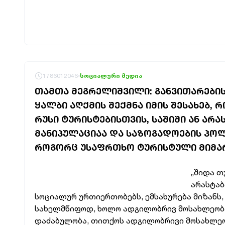
1786012046
სოციალური მედია
ᲗᲐᲛᲗᲐ ᲛᲔᲒᲠᲔᲚᲘᲨᲕᲘᲚᲘ: ᲒᲐᲜᲕᲘᲗᲐᲠᲔᲑᲘ
ᲧᲐᲚᲑᲘ ᲐᲦᲥᲛᲘᲡ ᲨᲔᲥᲛᲜᲐ ᲘᲛᲘᲡ ᲨᲔᲡᲐᲮᲔᲑ,
ᲠᲣᲡᲘ ᲢᲣᲠᲘᲡᲢᲔᲑᲘᲡᲗᲕᲘᲡ, ᲡᲐᲨᲘᲨᲘ ᲐᲜ ᲐᲠ
ᲛᲐᲜᲘᲞᲣᲚᲐᲪᲘᲐᲐ ᲓᲐ ᲡᲐᲖᲝᲒᲐᲓᲝᲔᲑᲘᲡ ᲞᲝᲚ
ᲠᲝᲒᲝᲠᲪ ᲣᲡᲐᲤᲠᲗᲮᲝ ᲢᲣᲠᲘᲡᲢᲣᲚᲘ ᲛᲘᲛᲐᲠ
„შიდა თ
არასტაბ
სოციალურ ურთიერთობებს, ემსახურება მიზანს
სახელმწიფოდ, ხოლო ადგილობრივ მოსახლეობა
დაძაბულობა, თითქოს ადგილობრივი მოსახლეობ