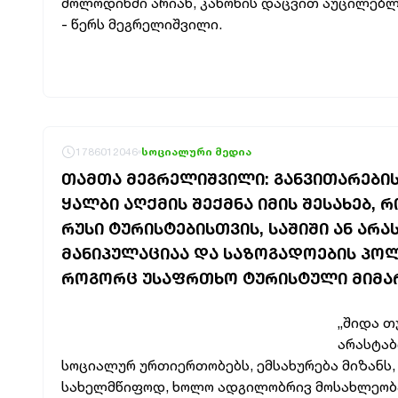
მოლოდინში არიან, კანონის დაცვით აუცილებლ
- წერს მეგრელიშვილი.
1786012046
სოციალური მედია
ᲗᲐᲛᲗᲐ ᲛᲔᲒᲠᲔᲚᲘᲨᲕᲘᲚᲘ: ᲒᲐᲜᲕᲘᲗᲐᲠᲔᲑᲘ
ᲧᲐᲚᲑᲘ ᲐᲦᲥᲛᲘᲡ ᲨᲔᲥᲛᲜᲐ ᲘᲛᲘᲡ ᲨᲔᲡᲐᲮᲔᲑ,
ᲠᲣᲡᲘ ᲢᲣᲠᲘᲡᲢᲔᲑᲘᲡᲗᲕᲘᲡ, ᲡᲐᲨᲘᲨᲘ ᲐᲜ ᲐᲠ
ᲛᲐᲜᲘᲞᲣᲚᲐᲪᲘᲐᲐ ᲓᲐ ᲡᲐᲖᲝᲒᲐᲓᲝᲔᲑᲘᲡ ᲞᲝᲚ
ᲠᲝᲒᲝᲠᲪ ᲣᲡᲐᲤᲠᲗᲮᲝ ᲢᲣᲠᲘᲡᲢᲣᲚᲘ ᲛᲘᲛᲐᲠ
„შიდა თ
არასტაბ
სოციალურ ურთიერთობებს, ემსახურება მიზანს
სახელმწიფოდ, ხოლო ადგილობრივ მოსახლეობა