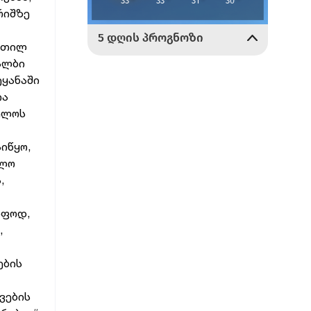
რიშზე
ვეთილ
ყალბი
ყანაში
ია
ელოს
იწყო,
ძლო
,
იფოდ,
,
ების
ვების