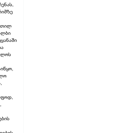
ენას,
რიშზე
ვეთილ
ყალბი
ყანაში
ია
ელოს
იწყო,
ძლო
,
იფოდ,
,
ების
ვების