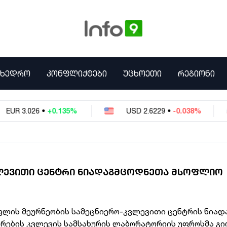
ᲛᲮᲔᲓᲠᲝ
ᲙᲝᲜᲤᲚᲘᲥᲢᲔᲑᲘ
ᲣᲪᲮᲝᲔᲗᲘ
ᲠᲔᲒᲘᲝᲜᲘ
•
+0.135%
USD
2.6229
•
-0.038%
RUB
0
ᲚᲔᲕᲘᲗᲘ ᲪᲔᲜᲢᲠᲘ ᲜᲘᲐᲓᲐᲒᲛᲪᲝᲓᲜᲔᲗᲐ ᲛᲡᲝᲤᲚᲘᲝ
ფლის მეურნეობის სამეცნიერო-კვლევითი ცენტრის ნიად
რების კვლევის სამსახურის ლაბორატორიის უფროსმა გი