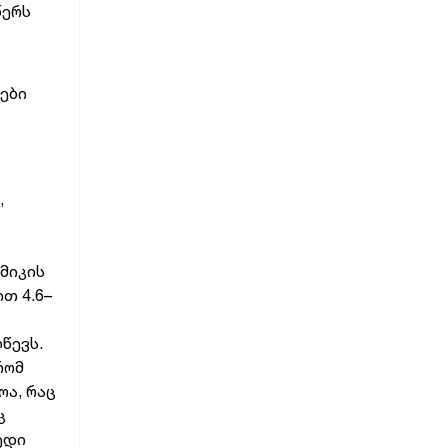
წერს
ები
,
მიკის
თ 4.6–
წევს.
რომ
ოა, რაც
ც
ედი