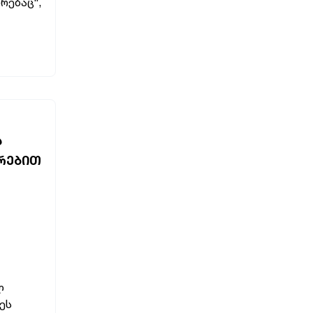
რებაც“,
Ა
ᲗᲠᲔᲑᲘᲗ
ლ
ეს