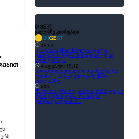
Ა
ᲗᲠᲔᲑᲘᲗ
ლ
ეს
წერს