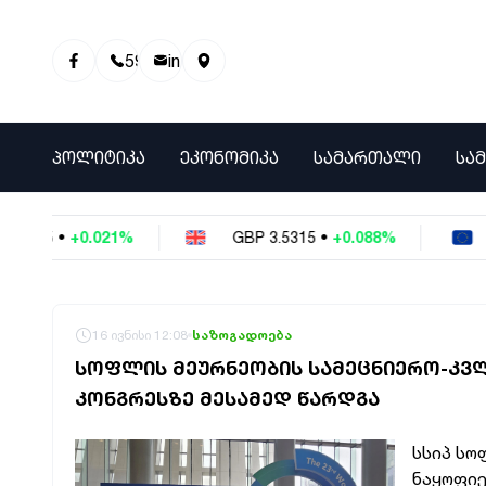
595 01 81 00
info@info9.ge
ᲞᲝᲚᲘᲢᲘᲙᲐ
ᲔᲙᲝᲜᲝᲛᲘᲙᲐ
ᲡᲐᲛᲐᲠᲗᲐᲚᲘ
ᲡᲐ
.021%
GBP
3.5315
•
+0.088%
EUR
3.026
16 ივნისი 12:08
საზოგადოება
ᲡᲝᲤᲚᲘᲡ ᲛᲔᲣᲠᲜᲔᲝᲑᲘᲡ ᲡᲐᲛᲔᲪᲜᲘᲔᲠᲝ-ᲙᲕ
ᲙᲝᲜᲒᲠᲔᲡᲖᲔ ᲛᲔᲡᲐᲛᲔᲓ ᲬᲐᲠᲓᲒᲐ
სსიპ სო
ნაყოფიე