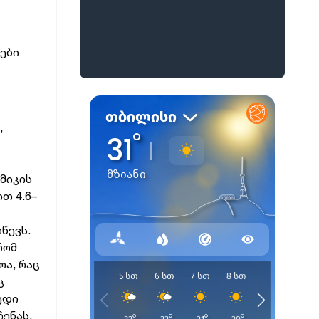
ები
,
მიკის
თ 4.6–
წევს.
რომ
ოა, რაც
ც
ედი
ენას,