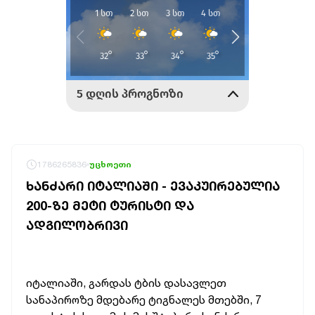
1786265836
უცხოეთი
ᲮᲐᲜᲫᲐᲠᲘ ᲘᲢᲐᲚᲘᲐᲨᲘ - ᲔᲕᲐᲙᲣᲘᲠᲔᲑᲣᲚᲘᲐ
200-ᲖᲔ ᲛᲔᲢᲘ ᲢᲣᲠᲘᲡᲢᲘ ᲓᲐ
ᲐᲓᲒᲘᲚᲝᲑᲠᲘᲕᲘ
იტალიაში, გარდას ტბის დასავლეთ
სანაპიროზე მდებარე ტიგნალეს მთებში, 7