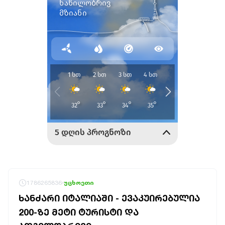
1786265836
უცხოეთი
ᲮᲐᲜᲫᲐᲠᲘ ᲘᲢᲐᲚᲘᲐᲨᲘ - ᲔᲕᲐᲙᲣᲘᲠᲔᲑᲣᲚᲘᲐ
200-ᲖᲔ ᲛᲔᲢᲘ ᲢᲣᲠᲘᲡᲢᲘ ᲓᲐ