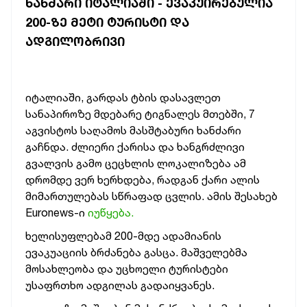
ᲮᲐᲜᲫᲐᲠᲘ ᲘᲢᲐᲚᲘᲐᲨᲘ - ᲔᲕᲐᲙᲣᲘᲠᲔᲑᲣᲚᲘᲐ
200-ᲖᲔ ᲛᲔᲢᲘ ᲢᲣᲠᲘᲡᲢᲘ ᲓᲐ
ᲐᲓᲒᲘᲚᲝᲑᲠᲘᲕᲘ
იტალიაში, გარდას ტბის დასავლეთ
სანაპიროზე მდებარე ტიგნალეს მთებში, 7
აგვისტოს საღამოს მასშტაბური ხანძარი
გაჩნდა. ძლიერი ქარისა და ხანგრძლივი
გვალვის გამო ცეცხლის ლოკალიზება ამ
დრომდე ვერ ხერხდება, რადგან ქარი ალის
მიმართულებას სწრაფად ცვლის. ამის შესახებ
Euronews-ი
იუწყება.
ხელისუფლებამ 200-მდე ადამიანის
ევაკუაციის ბრძანება გასცა. მაშველებმა
მოსახლეობა და უცხოელი ტურისტები
უსაფრთხო ადგილას გადაიყვანეს.