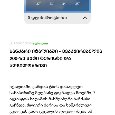
1786265836
უცხოეთი
ᲮᲐᲜᲫᲐᲠᲘ ᲘᲢᲐᲚᲘᲐᲨᲘ - ᲔᲕᲐᲙᲣᲘᲠᲔᲑᲣᲚᲘᲐ
200-ᲖᲔ ᲛᲔᲢᲘ ᲢᲣᲠᲘᲡᲢᲘ ᲓᲐ
ᲐᲓᲒᲘᲚᲝᲑᲠᲘᲕᲘ
იტალიაში, გარდას ტბის დასავლეთ
სანაპიროზე მდებარე ტიგნალეს მთებში, 7
აგვისტოს საღამოს მასშტაბური ხანძარი
გაჩნდა. ძლიერი ქარისა და ხანგრძლივი
გვალვის გამო ცეცხლის ლოკალიზება ამ