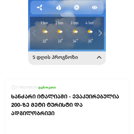
1786265836
უცხოეთი
ᲮᲐᲜᲫᲐᲠᲘ ᲘᲢᲐᲚᲘᲐᲨᲘ - ᲔᲕᲐᲙᲣᲘᲠᲔᲑᲣᲚᲘᲐ
200-ᲖᲔ ᲛᲔᲢᲘ ᲢᲣᲠᲘᲡᲢᲘ ᲓᲐ
ᲐᲓᲒᲘᲚᲝᲑᲠᲘᲕᲘ