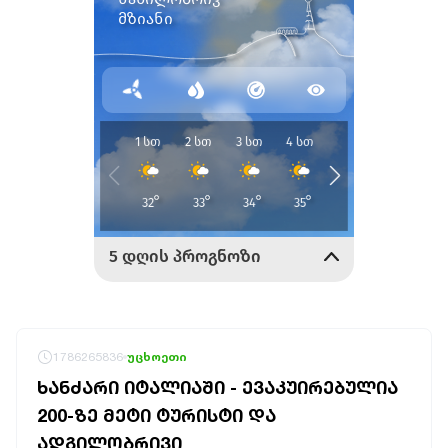
1786265836
უცხოეთი
ᲮᲐᲜᲫᲐᲠᲘ ᲘᲢᲐᲚᲘᲐᲨᲘ - ᲔᲕᲐᲙᲣᲘᲠᲔᲑᲣᲚᲘᲐ
200-ᲖᲔ ᲛᲔᲢᲘ ᲢᲣᲠᲘᲡᲢᲘ ᲓᲐ
ᲐᲓᲒᲘᲚᲝᲑᲠᲘᲕᲘ