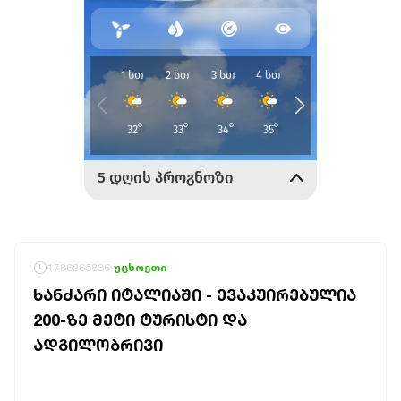
1786265836
უცხოეთი
ᲮᲐᲜᲫᲐᲠᲘ ᲘᲢᲐᲚᲘᲐᲨᲘ - ᲔᲕᲐᲙᲣᲘᲠᲔᲑᲣᲚᲘᲐ
200-ᲖᲔ ᲛᲔᲢᲘ ᲢᲣᲠᲘᲡᲢᲘ ᲓᲐ
ᲐᲓᲒᲘᲚᲝᲑᲠᲘᲕᲘ