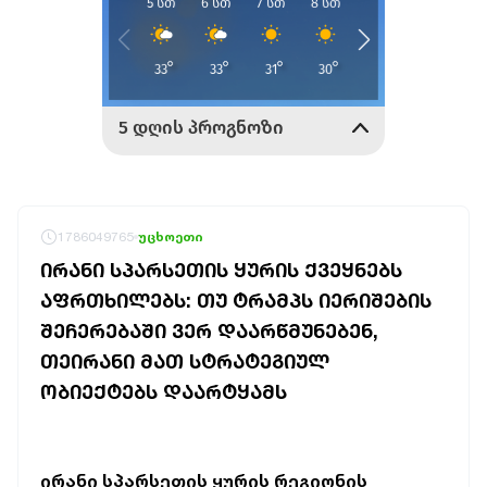
1786049765
უცხოეთი
ᲘᲠᲐᲜᲘ ᲡᲞᲐᲠᲡᲔᲗᲘᲡ ᲧᲣᲠᲘᲡ ᲥᲕᲔᲧᲜᲔᲑᲡ
ᲐᲤᲠᲗᲮᲘᲚᲔᲑᲡ: ᲗᲣ ᲢᲠᲐᲛᲞᲡ ᲘᲔᲠᲘᲨᲔᲑᲘᲡ
ᲨᲔᲩᲔᲠᲔᲑᲐᲨᲘ ᲕᲔᲠ ᲓᲐᲐᲠᲬᲛᲣᲜᲔᲑᲔᲜ,
ᲗᲔᲘᲠᲐᲜᲘ ᲛᲐᲗ ᲡᲢᲠᲐᲢᲔᲒᲘᲣᲚ
ᲝᲑᲘᲔᲥᲢᲔᲑᲡ ᲓᲐᲐᲠᲢᲧᲐᲛᲡ
ირანი სპარსეთის ყურის რეგიონის