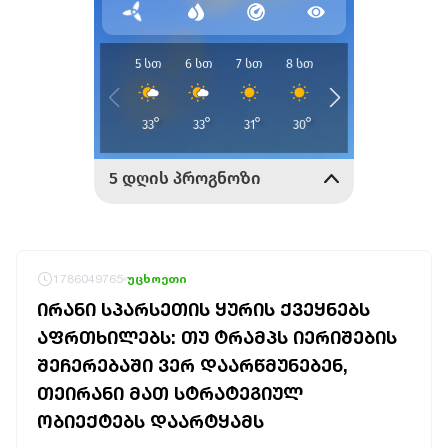
1786049765
უცხოეთი
ᲘᲠᲐᲜᲘ ᲡᲞᲐᲠᲡᲔᲗᲘᲡ ᲧᲣᲠᲘᲡ ᲥᲕᲔᲧᲜᲔᲑᲡ
ᲐᲤᲠᲗᲮᲘᲚᲔᲑᲡ: ᲗᲣ ᲢᲠᲐᲛᲞᲡ ᲘᲔᲠᲘᲨᲔᲑᲘᲡ
ᲨᲔᲩᲔᲠᲔᲑᲐᲨᲘ ᲕᲔᲠ ᲓᲐᲐᲠᲬᲛᲣᲜᲔᲑᲔᲜ,
ᲗᲔᲘᲠᲐᲜᲘ ᲛᲐᲗ ᲡᲢᲠᲐᲢᲔᲒᲘᲣᲚ
ᲝᲑᲘᲔᲥᲢᲔᲑᲡ ᲓᲐᲐᲠᲢᲧᲐᲛᲡ