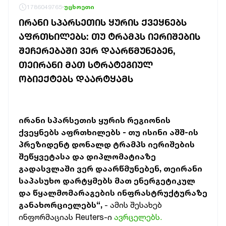
1786049765
უცხოეთი
ᲘᲠᲐᲜᲘ ᲡᲞᲐᲠᲡᲔᲗᲘᲡ ᲧᲣᲠᲘᲡ ᲥᲕᲔᲧᲜᲔᲑᲡ
ᲐᲤᲠᲗᲮᲘᲚᲔᲑᲡ: ᲗᲣ ᲢᲠᲐᲛᲞᲡ ᲘᲔᲠᲘᲨᲔᲑᲘᲡ
ᲨᲔᲩᲔᲠᲔᲑᲐᲨᲘ ᲕᲔᲠ ᲓᲐᲐᲠᲬᲛᲣᲜᲔᲑᲔᲜ,
ᲗᲔᲘᲠᲐᲜᲘ ᲛᲐᲗ ᲡᲢᲠᲐᲢᲔᲒᲘᲣᲚ
ᲝᲑᲘᲔᲥᲢᲔᲑᲡ ᲓᲐᲐᲠᲢᲧᲐᲛᲡ
ირანი სპარსეთის ყურის რეგიონის
ქვეყნებს აფრთხილებს - თუ ისინი აშშ-ის
პრეზიდენტ დონალდ ტრამპს იერიშების
შეწყვეტასა და დიპლომატიაზე
გადასვლაში ვერ დაარწმუნებენ, თეირანი
საპასუხო დარტყმებს მათ ენერგეტიკულ
და წყალმომარაგების ინფრასტრუქტურაზე
განახორციელებს“,
- ამის შესახებ
ინფორმაციას Reuters-ი
ავრცელებს.