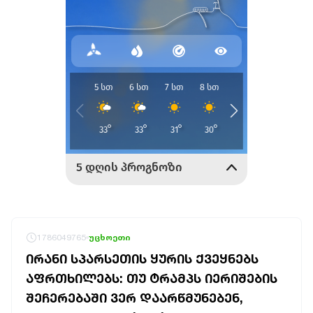
1786049765
უცხოეთი
ᲘᲠᲐᲜᲘ ᲡᲞᲐᲠᲡᲔᲗᲘᲡ ᲧᲣᲠᲘᲡ ᲥᲕᲔᲧᲜᲔᲑᲡ
ᲐᲤᲠᲗᲮᲘᲚᲔᲑᲡ: ᲗᲣ ᲢᲠᲐᲛᲞᲡ ᲘᲔᲠᲘᲨᲔᲑᲘᲡ
ᲨᲔᲩᲔᲠᲔᲑᲐᲨᲘ ᲕᲔᲠ ᲓᲐᲐᲠᲬᲛᲣᲜᲔᲑᲔᲜ,