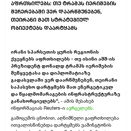
ᲐᲤᲠᲗᲮᲘᲚᲔᲑᲡ: ᲗᲣ ᲢᲠᲐᲛᲞᲡ ᲘᲔᲠᲘᲨᲔᲑᲘᲡ
ᲨᲔᲩᲔᲠᲔᲑᲐᲨᲘ ᲕᲔᲠ ᲓᲐᲐᲠᲬᲛᲣᲜᲔᲑᲔᲜ,
ᲗᲔᲘᲠᲐᲜᲘ ᲛᲐᲗ ᲡᲢᲠᲐᲢᲔᲒᲘᲣᲚ
ᲝᲑᲘᲔᲥᲢᲔᲑᲡ ᲓᲐᲐᲠᲢᲧᲐᲛᲡ
ირანი სპარსეთის ყურის რეგიონის
ქვეყნებს აფრთხილებს - თუ ისინი აშშ-ის
პრეზიდენტ დონალდ ტრამპს იერიშების
შეწყვეტასა და დიპლომატიაზე
გადასვლაში ვერ დაარწმუნებენ, თეირანი
საპასუხო დარტყმებს მათ ენერგეტიკულ
და წყალმომარაგების ინფრასტრუქტურაზე
განახორციელებს“,
- ამის შესახებ
ინფორმაციას Reuters-ი
ავრცელებს.
გამოცემის ცნობით, აღნიშნული გაფრთხილება
ითვალისწინებდა დარტყმებს ვაშინგტონის