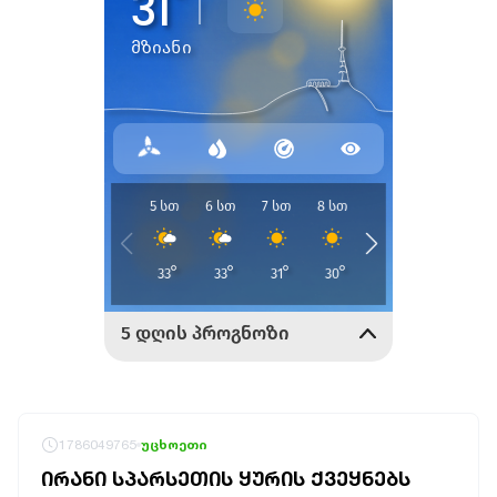
1786049765
უცხოეთი
ᲘᲠᲐᲜᲘ ᲡᲞᲐᲠᲡᲔᲗᲘᲡ ᲧᲣᲠᲘᲡ ᲥᲕᲔᲧᲜᲔᲑᲡ