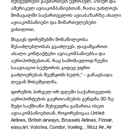
შეხვედრები
გავმართეთ
ევროპულ
,
აზიურ
და
ამერიკულ
ავიაკომპანიებთან
,
რათა
უახლოეს
მომავალში
საქართველოს
ავიაბაზარზე
ახალი
ავიაკომპანიები
და
მიმართულებები
ვიხილოთ
.
მსგავს
ფორუმებში
მონაწილეობა
შესაძლებლობას
გვაძლევს
,
დავამყაროთ
ახალი
კონტაქტები
ავიაკომპანიებსა
და
აეროპორტებთან
,
რაც
სამომავლოდ
ჩვენი
საავიაციო
სექტორის
კიდევ
უფრო
გაძლიერებას
შეუწყობს
ხელს
,“ -
განაცხადა
ლევან
მოსეშვილმა.
ფორუმის
პირველ
ორ
დღეში
საქართველოს
აეროპორტების
გაერთიანების გუნდმა
30-
ზე
მეტი
საქმიანი
შეხვედრა
გამართა
ისეთ
ავიაკომპანიებთან
,
როგორებიცაა
United
Airlines, British airways, Brussels Airlines, Finnair,
easyJet, Volotea, Condor, Vueling, , Wizz Air, Air