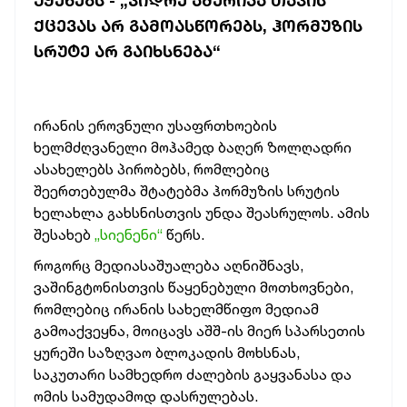
ᲣᲧᲔᲜᲔᲑᲡ - „ᲕᲘᲓᲠᲔ ᲐᲛᲔᲠᲘᲙᲐ ᲗᲐᲕᲘᲡ
ᲥᲪᲔᲕᲐᲡ ᲐᲠ ᲒᲐᲛᲝᲐᲡᲬᲝᲠᲔᲑᲡ, ᲰᲝᲠᲛᲣᲖᲘᲡ
ᲡᲠᲣᲢᲔ ᲐᲠ ᲒᲐᲘᲮᲡᲜᲔᲑᲐ“
ირანის ეროვნული უსაფრთხოების
ხელმძღვანელი მოჰამედ ბაღერ ზოლღადრი
ასახელებს პირობებს, რომლებიც
შეერთებულმა შტატებმა ჰორმუზის სრუტის
ხელახლა გახსნისთვის უნდა შეასრულოს. ამის
შესახებ
„სიენენი“
წერს.
როგორც მედიასაშუალება აღნიშნავს,
ვაშინგტონისთვის წაყენებული მოთხოვნები,
რომლებიც ირანის სახელმწიფო მედიამ
გამოაქვეყნა, მოიცავს აშშ-ის მიერ სპარსეთის
ყურეში საზღვაო ბლოკადის მოხსნას,
საკუთარი სამხედრო ძალების გაყვანასა და
ომის სამუდამოდ დასრულებას.