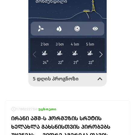
1786222784
უცხოეთი
ᲘᲠᲐᲜᲘ ᲐᲨᲨ-Ს ᲰᲝᲠᲛᲣᲖᲘᲡ ᲡᲠᲣᲢᲘᲡ
ᲮᲔᲚᲐᲮᲚᲐ ᲒᲐᲮᲡᲜᲘᲡᲗᲕᲘᲡ ᲞᲘᲠᲝᲑᲔᲑᲡ