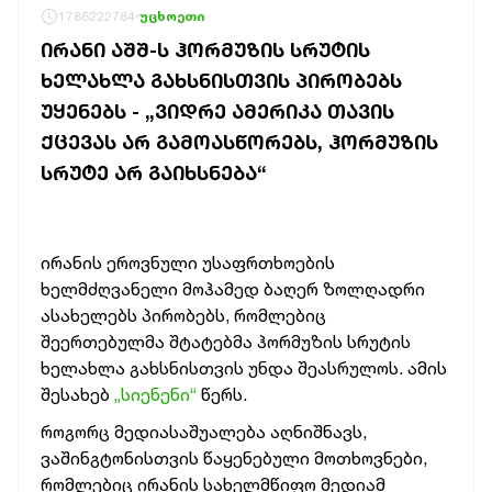
1786222784
უცხოეთი
ᲘᲠᲐᲜᲘ ᲐᲨᲨ-Ს ᲰᲝᲠᲛᲣᲖᲘᲡ ᲡᲠᲣᲢᲘᲡ
ᲮᲔᲚᲐᲮᲚᲐ ᲒᲐᲮᲡᲜᲘᲡᲗᲕᲘᲡ ᲞᲘᲠᲝᲑᲔᲑᲡ
ᲣᲧᲔᲜᲔᲑᲡ - „ᲕᲘᲓᲠᲔ ᲐᲛᲔᲠᲘᲙᲐ ᲗᲐᲕᲘᲡ
ᲥᲪᲔᲕᲐᲡ ᲐᲠ ᲒᲐᲛᲝᲐᲡᲬᲝᲠᲔᲑᲡ, ᲰᲝᲠᲛᲣᲖᲘᲡ
ᲡᲠᲣᲢᲔ ᲐᲠ ᲒᲐᲘᲮᲡᲜᲔᲑᲐ“
ირანის ეროვნული უსაფრთხოების
ხელმძღვანელი მოჰამედ ბაღერ ზოლღადრი
ასახელებს პირობებს, რომლებიც
შეერთებულმა შტატებმა ჰორმუზის სრუტის
ხელახლა გახსნისთვის უნდა შეასრულოს. ამის
შესახებ
„სიენენი“
წერს.
როგორც მედიასაშუალება აღნიშნავს,
ვაშინგტონისთვის წაყენებული მოთხოვნები,
რომლებიც ირანის სახელმწიფო მედიამ