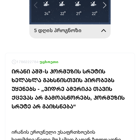
1786222784
უცხოეთი
ᲘᲠᲐᲜᲘ ᲐᲨᲨ-Ს ᲰᲝᲠᲛᲣᲖᲘᲡ ᲡᲠᲣᲢᲘᲡ
ᲮᲔᲚᲐᲮᲚᲐ ᲒᲐᲮᲡᲜᲘᲡᲗᲕᲘᲡ ᲞᲘᲠᲝᲑᲔᲑᲡ
ᲣᲧᲔᲜᲔᲑᲡ - „ᲕᲘᲓᲠᲔ ᲐᲛᲔᲠᲘᲙᲐ ᲗᲐᲕᲘᲡ
ᲥᲪᲔᲕᲐᲡ ᲐᲠ ᲒᲐᲛᲝᲐᲡᲬᲝᲠᲔᲑᲡ, ᲰᲝᲠᲛᲣᲖᲘᲡ
ᲡᲠᲣᲢᲔ ᲐᲠ ᲒᲐᲘᲮᲡᲜᲔᲑᲐ“
ირანის ეროვნული უსაფრთხოების
ხელმძღვანელი მოჰამედ ბაღერ ზოლღადრი