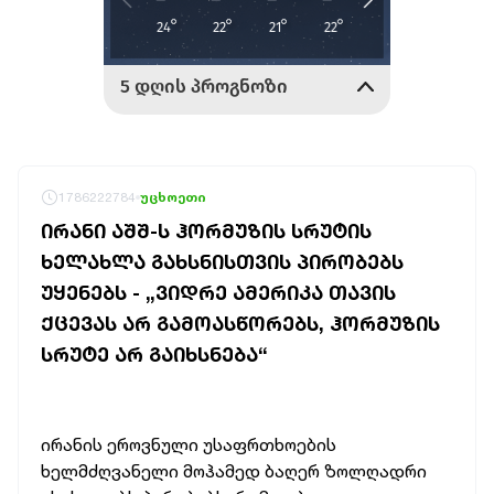
1786222784
უცხოეთი
ᲘᲠᲐᲜᲘ ᲐᲨᲨ-Ს ᲰᲝᲠᲛᲣᲖᲘᲡ ᲡᲠᲣᲢᲘᲡ
ᲮᲔᲚᲐᲮᲚᲐ ᲒᲐᲮᲡᲜᲘᲡᲗᲕᲘᲡ ᲞᲘᲠᲝᲑᲔᲑᲡ
ᲣᲧᲔᲜᲔᲑᲡ - „ᲕᲘᲓᲠᲔ ᲐᲛᲔᲠᲘᲙᲐ ᲗᲐᲕᲘᲡ
ᲥᲪᲔᲕᲐᲡ ᲐᲠ ᲒᲐᲛᲝᲐᲡᲬᲝᲠᲔᲑᲡ, ᲰᲝᲠᲛᲣᲖᲘᲡ
ᲡᲠᲣᲢᲔ ᲐᲠ ᲒᲐᲘᲮᲡᲜᲔᲑᲐ“
ირანის ეროვნული უსაფრთხოების
ხელმძღვანელი მოჰამედ ბაღერ ზოლღადრი