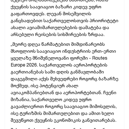
ქვეყნის
საავიაციო
ბაზარი
კიდევ
უფრო
გაფართოვდეს
.
ლევან
მოსეშვილის
განცხადებით
საქართველოსთვის
პრიორიტეტი
ახალი
ავიამიმართულებების
დამატება
და
არსებული
რეისების
სიხშირეების
ზრდაა
.
„მეორე
დღეა
წარმატებით
მიმდინარეობს
მსოფლიოს
საავიაციო
ინდუსტრიის
ერთ
-
ერთი
ყველაზე
მნიშვნელოვანი
ფორუმი
- Routes
Europe 2026.
საქართველოს
აეროპორტების
გაერთიანებას
სამი
დღის
განმავლობაში
დაგეგმილი
აქვს
შეხვედრები
როგორც
ბაზარზე
მოქმედ
,
ისე
პოტენციურ
ახალ
ავიაკომპანიებთან
და
აეროპორტებთან
.
ჩვენი
მიზანია
,
საქართველო
კიდევ
უფრო
გავაძლიეროთ
როგორც
საავიაციო
მიმოსვლის
,
ისე
ტურიზმის
მიმართულებით
და
ამით
ხელი
შევუწყოთ
ქვეყნის
ეკონომიკის
განვითარებას
.