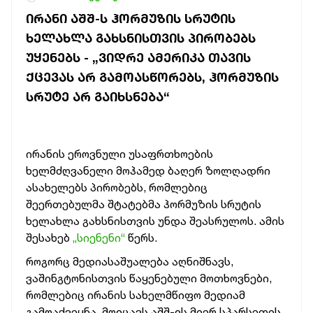
ᲘᲠᲐᲜᲘ ᲐᲨᲨ-Ს ᲰᲝᲠᲛᲣᲖᲘᲡ ᲡᲠᲣᲢᲘᲡ
ᲮᲔᲚᲐᲮᲚᲐ ᲒᲐᲮᲡᲜᲘᲡᲗᲕᲘᲡ ᲞᲘᲠᲝᲑᲔᲑᲡ
ᲣᲧᲔᲜᲔᲑᲡ - „ᲕᲘᲓᲠᲔ ᲐᲛᲔᲠᲘᲙᲐ ᲗᲐᲕᲘᲡ
ᲥᲪᲔᲕᲐᲡ ᲐᲠ ᲒᲐᲛᲝᲐᲡᲬᲝᲠᲔᲑᲡ, ᲰᲝᲠᲛᲣᲖᲘᲡ
ᲡᲠᲣᲢᲔ ᲐᲠ ᲒᲐᲘᲮᲡᲜᲔᲑᲐ“
ირანის ეროვნული უსაფრთხოების
ხელმძღვანელი მოჰამედ ბაღერ ზოლღადრი
ასახელებს პირობებს, რომლებიც
შეერთებულმა შტატებმა ჰორმუზის სრუტის
ხელახლა გახსნისთვის უნდა შეასრულოს. ამის
შესახებ
„სიენენი“
წერს.
როგორც მედიასაშუალება აღნიშნავს,
ვაშინგტონისთვის წაყენებული მოთხოვნები,
რომლებიც ირანის სახელმწიფო მედიამ
გამოაქვეყნა, მოიცავს აშშ-ის მიერ სპარსეთის