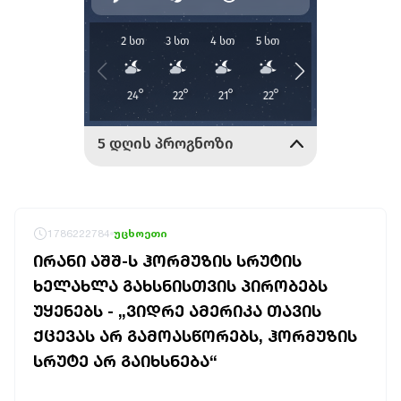
1786222784
უცხოეთი
ᲘᲠᲐᲜᲘ ᲐᲨᲨ-Ს ᲰᲝᲠᲛᲣᲖᲘᲡ ᲡᲠᲣᲢᲘᲡ
ᲮᲔᲚᲐᲮᲚᲐ ᲒᲐᲮᲡᲜᲘᲡᲗᲕᲘᲡ ᲞᲘᲠᲝᲑᲔᲑᲡ
ᲣᲧᲔᲜᲔᲑᲡ - „ᲕᲘᲓᲠᲔ ᲐᲛᲔᲠᲘᲙᲐ ᲗᲐᲕᲘᲡ
ᲥᲪᲔᲕᲐᲡ ᲐᲠ ᲒᲐᲛᲝᲐᲡᲬᲝᲠᲔᲑᲡ, ᲰᲝᲠᲛᲣᲖᲘᲡ
ᲡᲠᲣᲢᲔ ᲐᲠ ᲒᲐᲘᲮᲡᲜᲔᲑᲐ“