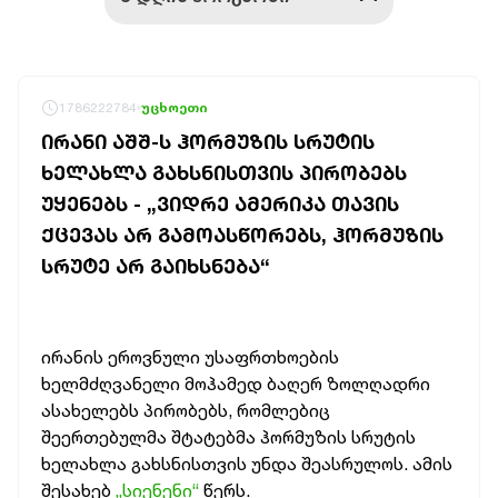
1786222784
უცხოეთი
ᲘᲠᲐᲜᲘ ᲐᲨᲨ-Ს ᲰᲝᲠᲛᲣᲖᲘᲡ ᲡᲠᲣᲢᲘᲡ
ᲮᲔᲚᲐᲮᲚᲐ ᲒᲐᲮᲡᲜᲘᲡᲗᲕᲘᲡ ᲞᲘᲠᲝᲑᲔᲑᲡ
ᲣᲧᲔᲜᲔᲑᲡ - „ᲕᲘᲓᲠᲔ ᲐᲛᲔᲠᲘᲙᲐ ᲗᲐᲕᲘᲡ
ᲥᲪᲔᲕᲐᲡ ᲐᲠ ᲒᲐᲛᲝᲐᲡᲬᲝᲠᲔᲑᲡ, ᲰᲝᲠᲛᲣᲖᲘᲡ
ᲡᲠᲣᲢᲔ ᲐᲠ ᲒᲐᲘᲮᲡᲜᲔᲑᲐ“
ირანის ეროვნული უსაფრთხოების
ხელმძღვანელი მოჰამედ ბაღერ ზოლღადრი
ასახელებს პირობებს, რომლებიც
შეერთებულმა შტატებმა ჰორმუზის სრუტის
ხელახლა გახსნისთვის უნდა შეასრულოს. ამის
შესახებ
„სიენენი“
წერს.