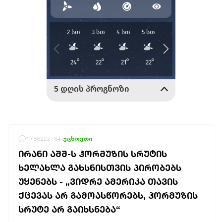
1786222784
უცხოეთი
ᲘᲠᲐᲜᲘ ᲐᲨᲨ-Ს ᲰᲝᲠᲛᲣᲖᲘᲡ ᲡᲠᲣᲢᲘᲡ
ᲮᲔᲚᲐᲮᲚᲐ ᲒᲐᲮᲡᲜᲘᲡᲗᲕᲘᲡ ᲞᲘᲠᲝᲑᲔᲑᲡ
ᲣᲧᲔᲜᲔᲑᲡ - „ᲕᲘᲓᲠᲔ ᲐᲛᲔᲠᲘᲙᲐ ᲗᲐᲕᲘᲡ
ᲥᲪᲔᲕᲐᲡ ᲐᲠ ᲒᲐᲛᲝᲐᲡᲬᲝᲠᲔᲑᲡ, ᲰᲝᲠᲛᲣᲖᲘᲡ
ᲡᲠᲣᲢᲔ ᲐᲠ ᲒᲐᲘᲮᲡᲜᲔᲑᲐ“