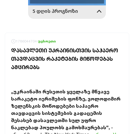
1786044704
უცხოეთი
ᲓᲐᲡᲐᲕᲚᲔᲗᲘ ᲣᲙᲠᲐᲘᲜᲘᲡᲗᲕᲘᲡ ᲡᲐᲰᲐᲔᲠᲝ
ᲗᲐᲕᲓᲐᲪᲕᲘᲡ ᲠᲐᲙᲔᲢᲔᲑᲘᲡ ᲛᲘᲬᲝᲓᲔᲑᲐᲡ
ᲐᲛᲪᲘᲠᲔᲑᲡ
„უკრაინაში რუსეთის ყველაზე მწვავე
სარაკეტო იერიშების ფონზე, ვოლოდიმირ
ზელენსკის მოწოდებები საჰაერო
თავდაცვის სისტემების გადაცემის
შესახებ დასავლეთში სულ უფრო
ნაკლებად პოულობს გამოხმაურებას“,
-