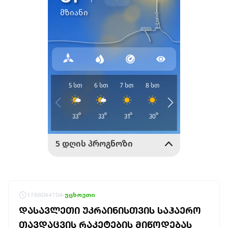
1786044704
უცხოეთი
ᲓᲐᲡᲐᲕᲚᲔᲗᲘ ᲣᲙᲠᲐᲘᲜᲘᲡᲗᲕᲘᲡ ᲡᲐᲰᲐᲔᲠᲝ
ᲗᲐᲕᲓᲐᲪᲕᲘᲡ ᲠᲐᲙᲔᲢᲔᲑᲘᲡ ᲛᲘᲬᲝᲓᲔᲑᲐᲡ