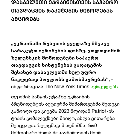
ᲓᲐᲡᲐᲕᲚᲔᲗᲘ ᲣᲙᲠᲐᲘᲜᲘᲡᲗᲕᲘᲡ ᲡᲐᲰᲐᲔᲠᲝ
ᲗᲐᲕᲓᲐᲪᲕᲘᲡ ᲠᲐᲙᲔᲢᲔᲑᲘᲡ ᲛᲘᲬᲝᲓᲔᲑᲐᲡ
ᲐᲛᲪᲘᲠᲔᲑᲡ
„უკრაინაში რუსეთის ყველაზე მწვავე
სარაკეტო იერიშების ფონზე, ვოლოდიმირ
ზელენსკის მოწოდებები საჰაერო
თავდაცვის სისტემების გადაცემის
შესახებ დასავლეთში სულ უფრო
ნაკლებად პოულობს გამოხმაურებას“,
-
ინფორმაციას The New York Times
ავრცელებს.
თუ ომის საწყის ეტაპზე უკრაინის
პრეზიდენტის აქტიურმა მიმართვებმა შედეგი
გამოიღო და კიევმა 2023 წლიდან Patriot-ის
ტიპის კომპლექსები მიიღო, ახლა ვითარება
შეიცვალა. ზელენსკიმ აღნიშნა, რომ
მიმდინარე წელს მოკავშირეების მიერ