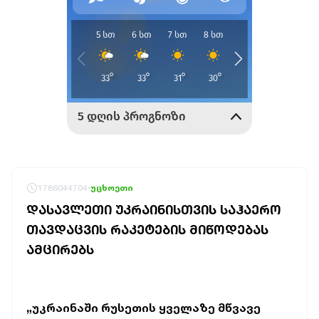
1786044704
უცხოეთი
ᲓᲐᲡᲐᲕᲚᲔᲗᲘ ᲣᲙᲠᲐᲘᲜᲘᲡᲗᲕᲘᲡ ᲡᲐᲰᲐᲔᲠᲝ
ᲗᲐᲕᲓᲐᲪᲕᲘᲡ ᲠᲐᲙᲔᲢᲔᲑᲘᲡ ᲛᲘᲬᲝᲓᲔᲑᲐᲡ
ᲐᲛᲪᲘᲠᲔᲑᲡ
„უკრაინაში რუსეთის ყველაზე მწვავე