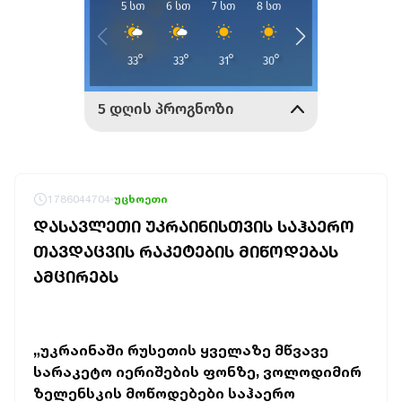
1786044704
უცხოეთი
ᲓᲐᲡᲐᲕᲚᲔᲗᲘ ᲣᲙᲠᲐᲘᲜᲘᲡᲗᲕᲘᲡ ᲡᲐᲰᲐᲔᲠᲝ
ᲗᲐᲕᲓᲐᲪᲕᲘᲡ ᲠᲐᲙᲔᲢᲔᲑᲘᲡ ᲛᲘᲬᲝᲓᲔᲑᲐᲡ
ᲐᲛᲪᲘᲠᲔᲑᲡ
„უკრაინაში რუსეთის ყველაზე მწვავე
სარაკეტო იერიშების ფონზე, ვოლოდიმირ
ზელენსკის მოწოდებები საჰაერო