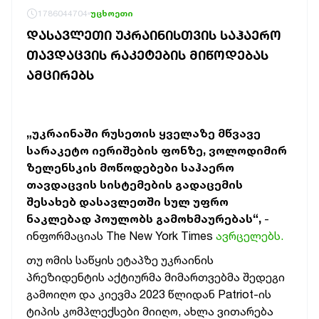
1786044704
უცხოეთი
ᲓᲐᲡᲐᲕᲚᲔᲗᲘ ᲣᲙᲠᲐᲘᲜᲘᲡᲗᲕᲘᲡ ᲡᲐᲰᲐᲔᲠᲝ
ᲗᲐᲕᲓᲐᲪᲕᲘᲡ ᲠᲐᲙᲔᲢᲔᲑᲘᲡ ᲛᲘᲬᲝᲓᲔᲑᲐᲡ
ᲐᲛᲪᲘᲠᲔᲑᲡ
„უკრაინაში რუსეთის ყველაზე მწვავე
სარაკეტო იერიშების ფონზე, ვოლოდიმირ
ზელენსკის მოწოდებები საჰაერო
თავდაცვის სისტემების გადაცემის
შესახებ დასავლეთში სულ უფრო
ნაკლებად პოულობს გამოხმაურებას“,
-
ინფორმაციას The New York Times
ავრცელებს.
თუ ომის საწყის ეტაპზე უკრაინის
პრეზიდენტის აქტიურმა მიმართვებმა შედეგი
გამოიღო და კიევმა 2023 წლიდან Patriot-ის
ტიპის კომპლექსები მიიღო, ახლა ვითარება