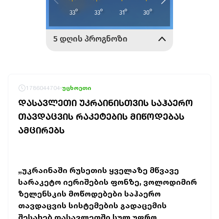
1786044704
უცხოეთი
ᲓᲐᲡᲐᲕᲚᲔᲗᲘ ᲣᲙᲠᲐᲘᲜᲘᲡᲗᲕᲘᲡ ᲡᲐᲰᲐᲔᲠᲝ
ᲗᲐᲕᲓᲐᲪᲕᲘᲡ ᲠᲐᲙᲔᲢᲔᲑᲘᲡ ᲛᲘᲬᲝᲓᲔᲑᲐᲡ
ᲐᲛᲪᲘᲠᲔᲑᲡ
„უკრაინაში რუსეთის ყველაზე მწვავე
სარაკეტო იერიშების ფონზე, ვოლოდიმირ
ზელენსკის მოწოდებები საჰაერო
თავდაცვის სისტემების გადაცემის
შესახებ დასავლეთში სულ უფრო