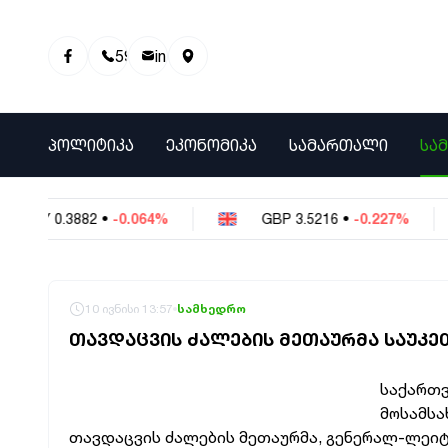
595 01 81 00
info@info9.ge
ᲞᲝᲚᲘᲢᲘᲙᲐ
ᲔᲙᲝᲜᲝᲛᲘᲙᲐ
ᲡᲐᲛᲐᲠᲗᲐᲚᲘ
ᲡᲐ
NY
0.3882
•
-0.064%
GBP
3.5216
•
-0.227%
10 ივნისი 13:57
სამხედრო
ᲗᲐᲕᲓᲐᲪᲕᲘᲡ ᲫᲐᲚᲔᲑᲘᲡ ᲛᲔᲗᲐᲣᲠᲛᲐ ᲡᲐᲣᲙ
საქართვ
მოსამსა
თავდაცვის ძალების მეთაურმა, გენერალ-ლეიტ