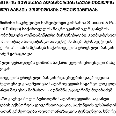
TINGS-ᲘᲡ ᲨᲔᲤᲐᲡᲔᲑᲐ ᲐᲓᲐᲡᲢᲣᲠᲔᲑᲡ ᲡᲐᲥᲐᲠᲗᲕᲔᲚᲝᲡ
ᲚᲘ ᲑᲐᲜᲙᲘᲡ ᲞᲝᲚᲘᲢᲘᲙᲘᲡ ᲔᲤᲔᲥᲢᲘᲐᲜᲝᲑᲐᲡ
შორისო საკრედიტო სარეიტინგო კომპანია Standard & Poo
obal Ratings) საქართველოს მაკროეკონომიკურ გარემოს
კონომიკური ფუნდამენტური მაჩვენებლები, გაუმჯობესე
 პოლიტიკა სარეიტინგო სააგენტოს მიერ პერსპექტივის
ორია“, - ამის შესახებ საქართველოს ეროვნული ბანკის
აძემ განაცხადა.
ებული ყურადღება ეთმობა საქართველოს ეროვნული ბანკ
იკას.
რთველოს ეროვნული ბანკის რეზერვების დაგროვების
ნელოვნად გააუმჯობესა საქართველოს საგარეო ლიკვიდ
რეო შოკების მიმართ“,
- აღნიშნა
ეკატერინე მიქაბაძემ.
ე ხაზი გაუსვა ბოლო პერიოდში საქართველოში საგარეო
ურების ექსპორტის დივერსიფიკაცია, საქონლის ექსპორტი
ასთან
გრძელდება დედოლარიზაციის
ტენდენცია.
სწორე