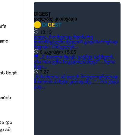
r’s
ბული
ის მიერ
ობის
სა და
დ ამ