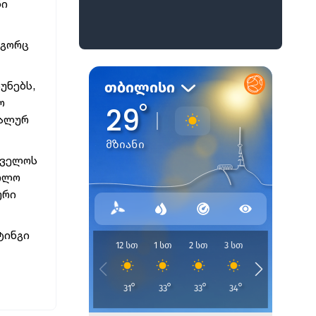
ნი
ოგორც
უნებს,
ო
რალურ
თველოს
ხოლო
ური
ტინგი