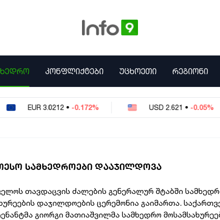
ᲛᲮᲔᲓᲠᲝ
ᲙᲝᲜᲤᲚᲘᲥᲢᲔᲑᲘ
ᲣᲪᲮᲝᲔᲗᲘ
ᲠᲔᲒᲘᲝᲜᲘ
EUR
3.0212
•
-0.172%
USD
2.621
•
-0.05%
ᲔᲗᲔᲡᲝ ᲡᲐᲛᲮᲔᲓᲠᲝᲔᲑᲘ ᲓᲐᲐᲯᲘᲚᲓᲝᲕᲐ
ელოს თავდაცვის ძალების გენერალურ შტაბში სამხედ
ხურეების დაჯილდოების ცერემონია გაიმართა. საქართ
ენანტმა გიორგი მათიაშვილმა სამხედრო მოსამსახურეე