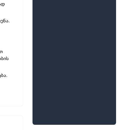
ად
ენა.
ით
ობის
ბა.