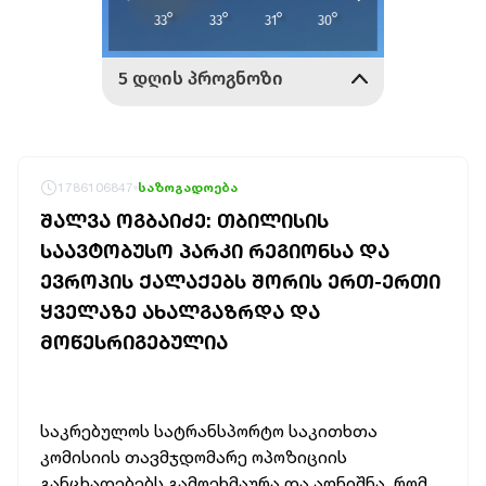
1786106847
საზოგადოება
ᲨᲐᲚᲕᲐ ᲝᲒᲑᲐᲘᲫᲔ: ᲗᲑᲘᲚᲘᲡᲘᲡ
ᲡᲐᲐᲕᲢᲝᲑᲣᲡᲝ ᲞᲐᲠᲙᲘ ᲠᲔᲒᲘᲝᲜᲡᲐ ᲓᲐ
ᲔᲕᲠᲝᲞᲘᲡ ᲥᲐᲚᲐᲥᲔᲑᲡ ᲨᲝᲠᲘᲡ ᲔᲠᲗ-ᲔᲠᲗᲘ
ᲧᲕᲔᲚᲐᲖᲔ ᲐᲮᲐᲚᲒᲐᲖᲠᲓᲐ ᲓᲐ
ᲛᲝᲬᲔᲡᲠᲘᲒᲔᲑᲣᲚᲘᲐ
საკრებულოს სატრანსპორტო საკითხთა
კომისიის თავმჯდომარე ოპოზიციის
განცხადებებს გამოეხმაურა და აღნიშნა, რომ