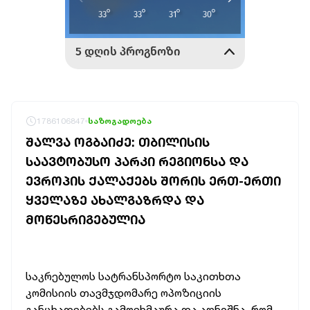
1786106847
საზოგადოება
ᲨᲐᲚᲕᲐ ᲝᲒᲑᲐᲘᲫᲔ: ᲗᲑᲘᲚᲘᲡᲘᲡ
ᲡᲐᲐᲕᲢᲝᲑᲣᲡᲝ ᲞᲐᲠᲙᲘ ᲠᲔᲒᲘᲝᲜᲡᲐ ᲓᲐ
ᲔᲕᲠᲝᲞᲘᲡ ᲥᲐᲚᲐᲥᲔᲑᲡ ᲨᲝᲠᲘᲡ ᲔᲠᲗ-ᲔᲠᲗᲘ
ᲧᲕᲔᲚᲐᲖᲔ ᲐᲮᲐᲚᲒᲐᲖᲠᲓᲐ ᲓᲐ
ᲛᲝᲬᲔᲡᲠᲘᲒᲔᲑᲣᲚᲘᲐ
საკრებულოს სატრანსპორტო საკითხთა
კომისიის თავმჯდომარე ოპოზიციის
განცხადებებს გამოეხმაურა და აღნიშნა, რომ