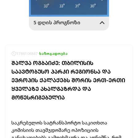
1786106847
საზოგადოება
ᲨᲐᲚᲕᲐ ᲝᲒᲑᲐᲘᲫᲔ: ᲗᲑᲘᲚᲘᲡᲘᲡ
ᲡᲐᲐᲕᲢᲝᲑᲣᲡᲝ ᲞᲐᲠᲙᲘ ᲠᲔᲒᲘᲝᲜᲡᲐ ᲓᲐ
ᲔᲕᲠᲝᲞᲘᲡ ᲥᲐᲚᲐᲥᲔᲑᲡ ᲨᲝᲠᲘᲡ ᲔᲠᲗ-ᲔᲠᲗᲘ
ᲧᲕᲔᲚᲐᲖᲔ ᲐᲮᲐᲚᲒᲐᲖᲠᲓᲐ ᲓᲐ
ᲛᲝᲬᲔᲡᲠᲘᲒᲔᲑᲣᲚᲘᲐ
საკრებულოს სატრანსპორტო საკითხთა
კომისიის თავმჯდომარე ოპოზიციის
განცხადებებს გამოეხმაურა და აღნიშნა, რომ