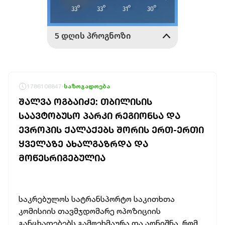
1786106847
საზოგადოება
ᲨᲐᲚᲕᲐ ᲝᲒᲑᲐᲘᲫᲔ: ᲗᲑᲘᲚᲘᲡᲘᲡ
ᲡᲐᲐᲕᲢᲝᲑᲣᲡᲝ ᲞᲐᲠᲙᲘ ᲠᲔᲒᲘᲝᲜᲡᲐ ᲓᲐ
ᲔᲕᲠᲝᲞᲘᲡ ᲥᲐᲚᲐᲥᲔᲑᲡ ᲨᲝᲠᲘᲡ ᲔᲠᲗ-ᲔᲠᲗᲘ
ᲧᲕᲔᲚᲐᲖᲔ ᲐᲮᲐᲚᲒᲐᲖᲠᲓᲐ ᲓᲐ
ᲛᲝᲬᲔᲡᲠᲘᲒᲔᲑᲣᲚᲘᲐ
საკრებულოს სატრანსპორტო საკითხთა
კომისიის თავმჯდომარე ოპოზიციის
განცხადებებს გამოეხმაურა და აღნიშნა, რომ