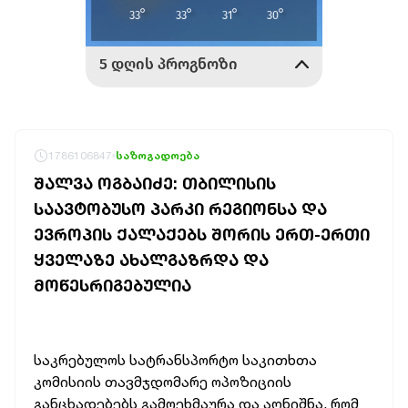
1786106847
საზოგადოება
ᲨᲐᲚᲕᲐ ᲝᲒᲑᲐᲘᲫᲔ: ᲗᲑᲘᲚᲘᲡᲘᲡ
ᲡᲐᲐᲕᲢᲝᲑᲣᲡᲝ ᲞᲐᲠᲙᲘ ᲠᲔᲒᲘᲝᲜᲡᲐ ᲓᲐ
ᲔᲕᲠᲝᲞᲘᲡ ᲥᲐᲚᲐᲥᲔᲑᲡ ᲨᲝᲠᲘᲡ ᲔᲠᲗ-ᲔᲠᲗᲘ
ᲧᲕᲔᲚᲐᲖᲔ ᲐᲮᲐᲚᲒᲐᲖᲠᲓᲐ ᲓᲐ
ᲛᲝᲬᲔᲡᲠᲘᲒᲔᲑᲣᲚᲘᲐ
საკრებულოს სატრანსპორტო საკითხთა
კომისიის თავმჯდომარე ოპოზიციის
განცხადებებს გამოეხმაურა და აღნიშნა, რომ