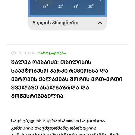
1786106847
საზოგადოება
ᲨᲐᲚᲕᲐ ᲝᲒᲑᲐᲘᲫᲔ: ᲗᲑᲘᲚᲘᲡᲘᲡ
ᲡᲐᲐᲕᲢᲝᲑᲣᲡᲝ ᲞᲐᲠᲙᲘ ᲠᲔᲒᲘᲝᲜᲡᲐ ᲓᲐ
ᲔᲕᲠᲝᲞᲘᲡ ᲥᲐᲚᲐᲥᲔᲑᲡ ᲨᲝᲠᲘᲡ ᲔᲠᲗ-ᲔᲠᲗᲘ
ᲧᲕᲔᲚᲐᲖᲔ ᲐᲮᲐᲚᲒᲐᲖᲠᲓᲐ ᲓᲐ
ᲛᲝᲬᲔᲡᲠᲘᲒᲔᲑᲣᲚᲘᲐ
საკრებულოს სატრანსპორტო საკითხთა
კომისიის თავმჯდომარე ოპოზიციის