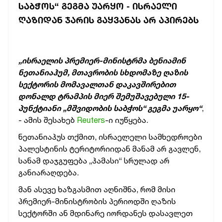
ᲡᲐᲑᲭᲝᲡ“ ᲒᲔᲒᲛᲐ ᲣᲐᲠᲧᲝ - ᲘᲡᲠᲐᲔᲚᲘ
ᲦᲐᲖᲘᲓᲐᲜ ᲯᲐᲠᲘᲡ ᲒᲐᲧᲕᲐᲜᲐᲡ ᲐᲠ ᲐᲞᲘᲠᲔᲑᲡ
„ისრაელის პრემიერ-მინისტრმა ბენიამინ
ნეთანიაჰუმ, მთავრობის სხდომაზე ღაზის
სექტორის მომავალთან დაკავშირებით
დონალდ ტრამპის მიერ შემუშავებული 15-
პუნქტიანი „მშვიდობის საბჭოს“ გეგმა უარყო“
,
- ამის შესახებ
Reuters
-ი იუწყება.
ნეთანიაჰუს თქმით, ისრაელელი სამხედროები
პალესტინის ტერიტორიიდან მანამ არ გავლენ,
სანამ დაჯგუფება „ჰამასი“ სრულად არ
განიარაღდება.
მან ასევე ხაზგასმით აღნიშნა, რომ მისი
პრემიერ-მინისტრობის პერიოდში ღაზის
სექტორში ან მდინარე იორდანეს დასავლეთ