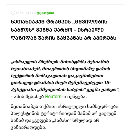
1786281116
უცხოეთი
ᲜᲔᲗᲐᲜᲘᲐᲰᲣᲛ ᲢᲠᲐᲛᲞᲘᲡ „ᲛᲨᲕᲘᲓᲝᲑᲘᲡ
ᲡᲐᲑᲭᲝᲡ“ ᲒᲔᲒᲛᲐ ᲣᲐᲠᲧᲝ - ᲘᲡᲠᲐᲔᲚᲘ
ᲦᲐᲖᲘᲓᲐᲜ ᲯᲐᲠᲘᲡ ᲒᲐᲧᲕᲐᲜᲐᲡ ᲐᲠ ᲐᲞᲘᲠᲔᲑᲡ
„ისრაელის პრემიერ-მინისტრმა ბენიამინ
ნეთანიაჰუმ, მთავრობის სხდომაზე ღაზის
სექტორის მომავალთან დაკავშირებით
დონალდ ტრამპის მიერ შემუშავებული 15-
პუნქტიანი „მშვიდობის საბჭოს“ გეგმა უარყო“
,
- ამის შესახებ
Reuters
-ი იუწყება.
ნეთანიაჰუს თქმით, ისრაელელი სამხედროები
პალესტინის ტერიტორიიდან მანამ არ გავლენ,
სანამ დაჯგუფება „ჰამასი“ სრულად არ
განიარაღდება.