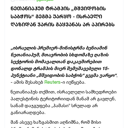
ᲜᲔᲗᲐᲜᲘᲐᲰᲣᲛ ᲢᲠᲐᲛᲞᲘᲡ „ᲛᲨᲕᲘᲓᲝᲑᲘᲡ
ᲡᲐᲑᲭᲝᲡ“ ᲒᲔᲒᲛᲐ ᲣᲐᲠᲧᲝ - ᲘᲡᲠᲐᲔᲚᲘ
ᲦᲐᲖᲘᲓᲐᲜ ᲯᲐᲠᲘᲡ ᲒᲐᲧᲕᲐᲜᲐᲡ ᲐᲠ ᲐᲞᲘᲠᲔᲑᲡ
„ისრაელის პრემიერ-მინისტრმა ბენიამინ
ნეთანიაჰუმ, მთავრობის სხდომაზე ღაზის
სექტორის მომავალთან დაკავშირებით
დონალდ ტრამპის მიერ შემუშავებული 15-
პუნქტიანი „მშვიდობის საბჭოს“ გეგმა უარყო“
,
- ამის შესახებ
Reuters
-ი იუწყება.
ნეთანიაჰუს თქმით, ისრაელელი სამხედროები
პალესტინის ტერიტორიიდან მანამ არ გავლენ,
სანამ დაჯგუფება „ჰამასი“ სრულად არ
განიარაღდება.
მან ასევე ხაზგასმით აღნიშნა, რომ მისი