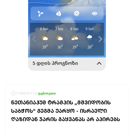
1786281116
უცხოეთი
ᲜᲔᲗᲐᲜᲘᲐᲰᲣᲛ ᲢᲠᲐᲛᲞᲘᲡ „ᲛᲨᲕᲘᲓᲝᲑᲘᲡ
ᲡᲐᲑᲭᲝᲡ“ ᲒᲔᲒᲛᲐ ᲣᲐᲠᲧᲝ - ᲘᲡᲠᲐᲔᲚᲘ
ᲦᲐᲖᲘᲓᲐᲜ ᲯᲐᲠᲘᲡ ᲒᲐᲧᲕᲐᲜᲐᲡ ᲐᲠ ᲐᲞᲘᲠᲔᲑᲡ