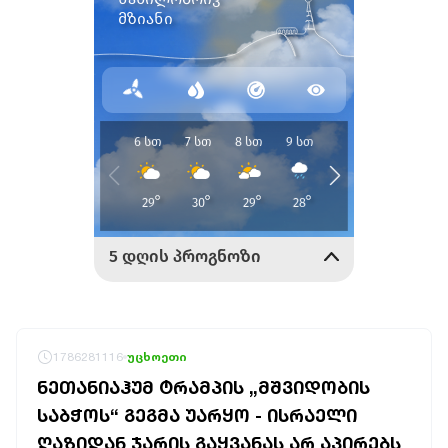
1786281116
უცხოეთი
ᲜᲔᲗᲐᲜᲘᲐᲰᲣᲛ ᲢᲠᲐᲛᲞᲘᲡ „ᲛᲨᲕᲘᲓᲝᲑᲘᲡ
ᲡᲐᲑᲭᲝᲡ“ ᲒᲔᲒᲛᲐ ᲣᲐᲠᲧᲝ - ᲘᲡᲠᲐᲔᲚᲘ
ᲦᲐᲖᲘᲓᲐᲜ ᲯᲐᲠᲘᲡ ᲒᲐᲧᲕᲐᲜᲐᲡ ᲐᲠ ᲐᲞᲘᲠᲔᲑᲡ