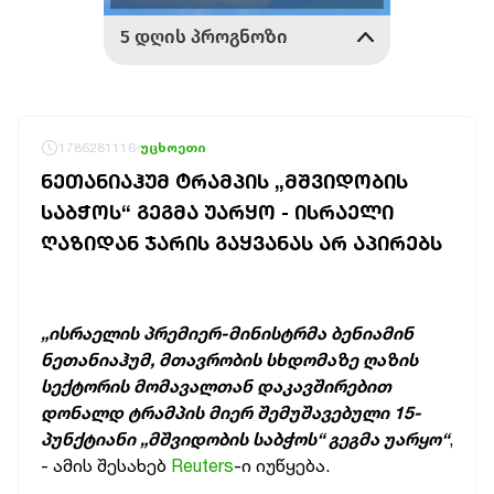
1786281116
უცხოეთი
ᲜᲔᲗᲐᲜᲘᲐᲰᲣᲛ ᲢᲠᲐᲛᲞᲘᲡ „ᲛᲨᲕᲘᲓᲝᲑᲘᲡ
ᲡᲐᲑᲭᲝᲡ“ ᲒᲔᲒᲛᲐ ᲣᲐᲠᲧᲝ - ᲘᲡᲠᲐᲔᲚᲘ
ᲦᲐᲖᲘᲓᲐᲜ ᲯᲐᲠᲘᲡ ᲒᲐᲧᲕᲐᲜᲐᲡ ᲐᲠ ᲐᲞᲘᲠᲔᲑᲡ
„ისრაელის პრემიერ-მინისტრმა ბენიამინ
ნეთანიაჰუმ, მთავრობის სხდომაზე ღაზის
სექტორის მომავალთან დაკავშირებით
დონალდ ტრამპის მიერ შემუშავებული 15-
პუნქტიანი „მშვიდობის საბჭოს“ გეგმა უარყო“
,
- ამის შესახებ
Reuters
-ი იუწყება.