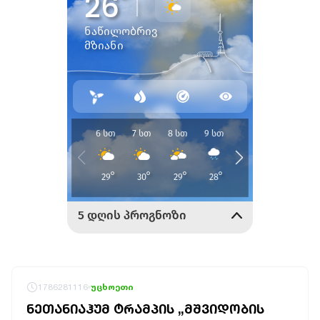
1786281116
უცხოეთი
ᲜᲔᲗᲐᲜᲘᲐᲰᲣᲛ ᲢᲠᲐᲛᲞᲘᲡ „ᲛᲨᲕᲘᲓᲝᲑᲘᲡ