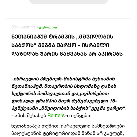
1786281116
უცხოეთი
ᲜᲔᲗᲐᲜᲘᲐᲰᲣᲛ ᲢᲠᲐᲛᲞᲘᲡ „ᲛᲨᲕᲘᲓᲝᲑᲘᲡ
ᲡᲐᲑᲭᲝᲡ“ ᲒᲔᲒᲛᲐ ᲣᲐᲠᲧᲝ - ᲘᲡᲠᲐᲔᲚᲘ
ᲦᲐᲖᲘᲓᲐᲜ ᲯᲐᲠᲘᲡ ᲒᲐᲧᲕᲐᲜᲐᲡ ᲐᲠ ᲐᲞᲘᲠᲔᲑᲡ
„ისრაელის პრემიერ-მინისტრმა ბენიამინ
ნეთანიაჰუმ, მთავრობის სხდომაზე ღაზის
სექტორის მომავალთან დაკავშირებით
დონალდ ტრამპის მიერ შემუშავებული 15-
პუნქტიანი „მშვიდობის საბჭოს“ გეგმა უარყო“
,
- ამის შესახებ
Reuters
-ი იუწყება.
ნეთანიაჰუს თქმით, ისრაელელი სამხედროები
პალესტინის ტერიტორიიდან მანამ არ გავლენ,