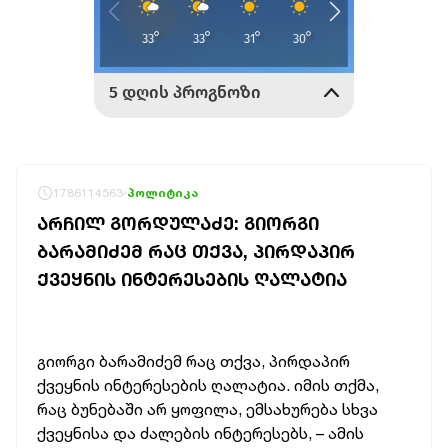
1786114563
პოლიტიკა
ᲐᲠᲩᲘᲚ ᲒᲝᲠᲓᲣᲚᲐᲫᲔ: ᲒᲘᲝᲠᲒᲘ
ᲑᲐᲠᲐᲛᲘᲫᲔᲛ ᲠᲐᲪ ᲗᲥᲕᲐ, ᲞᲘᲠᲓᲐᲞᲘᲠ
ᲥᲕᲔᲧᲜᲘᲡ ᲘᲜᲢᲔᲠᲔᲡᲔᲑᲘᲡ ᲦᲐᲚᲐᲢᲘᲐ
გიორგი ბარამიძემ რაც თქვა, პირდაპირ
ქვეყნის ინტერესების ღალატია. იმის თქმა,
რაც ბუნებაში არ ყოფილა, ემსახურება სხვა
ქვეყნისა და ძალების ინტერესებს, – ამის