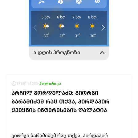
1786114563
პოლიტიკა
ᲐᲠᲩᲘᲚ ᲒᲝᲠᲓᲣᲚᲐᲫᲔ: ᲒᲘᲝᲠᲒᲘ
ᲑᲐᲠᲐᲛᲘᲫᲔᲛ ᲠᲐᲪ ᲗᲥᲕᲐ, ᲞᲘᲠᲓᲐᲞᲘᲠ
ᲥᲕᲔᲧᲜᲘᲡ ᲘᲜᲢᲔᲠᲔᲡᲔᲑᲘᲡ ᲦᲐᲚᲐᲢᲘᲐ
გიორგი ბარამიძემ რაც თქვა, პირდაპირ