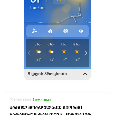
1786114563
პოლიტიკა
ᲐᲠᲩᲘᲚ ᲒᲝᲠᲓᲣᲚᲐᲫᲔ: ᲒᲘᲝᲠᲒᲘ
ᲑᲐᲠᲐᲛᲘᲫᲔᲛ ᲠᲐᲪ ᲗᲥᲕᲐ, ᲞᲘᲠᲓᲐᲞᲘᲠ