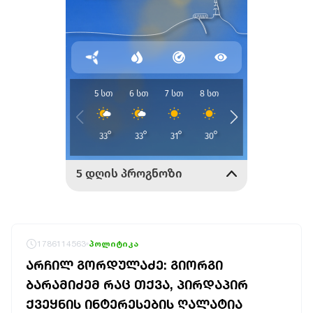
1786114563
პოლიტიკა
ᲐᲠᲩᲘᲚ ᲒᲝᲠᲓᲣᲚᲐᲫᲔ: ᲒᲘᲝᲠᲒᲘ
ᲑᲐᲠᲐᲛᲘᲫᲔᲛ ᲠᲐᲪ ᲗᲥᲕᲐ, ᲞᲘᲠᲓᲐᲞᲘᲠ
ᲥᲕᲔᲧᲜᲘᲡ ᲘᲜᲢᲔᲠᲔᲡᲔᲑᲘᲡ ᲦᲐᲚᲐᲢᲘᲐ