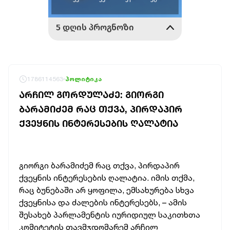
1786114563
პოლიტიკა
ᲐᲠᲩᲘᲚ ᲒᲝᲠᲓᲣᲚᲐᲫᲔ: ᲒᲘᲝᲠᲒᲘ
ᲑᲐᲠᲐᲛᲘᲫᲔᲛ ᲠᲐᲪ ᲗᲥᲕᲐ, ᲞᲘᲠᲓᲐᲞᲘᲠ
ᲥᲕᲔᲧᲜᲘᲡ ᲘᲜᲢᲔᲠᲔᲡᲔᲑᲘᲡ ᲦᲐᲚᲐᲢᲘᲐ
გიორგი ბარამიძემ რაც თქვა, პირდაპირ
ქვეყნის ინტერესების ღალატია. იმის თქმა,
რაც ბუნებაში არ ყოფილა, ემსახურება სხვა
ქვეყნისა და ძალების ინტერესებს, – ამის
შესახებ პარლამენტის იურიდიულ საკითხთა
კომიტეტის თავმჯდომარემ არჩილ