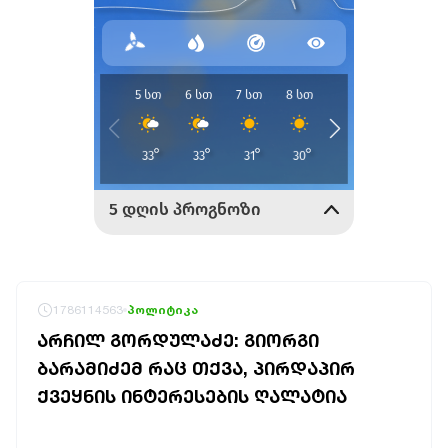
1786114563
პოლიტიკა
ᲐᲠᲩᲘᲚ ᲒᲝᲠᲓᲣᲚᲐᲫᲔ: ᲒᲘᲝᲠᲒᲘ
ᲑᲐᲠᲐᲛᲘᲫᲔᲛ ᲠᲐᲪ ᲗᲥᲕᲐ, ᲞᲘᲠᲓᲐᲞᲘᲠ
ᲥᲕᲔᲧᲜᲘᲡ ᲘᲜᲢᲔᲠᲔᲡᲔᲑᲘᲡ ᲦᲐᲚᲐᲢᲘᲐ