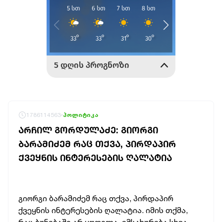
1786114563
პოლიტიკა
ᲐᲠᲩᲘᲚ ᲒᲝᲠᲓᲣᲚᲐᲫᲔ: ᲒᲘᲝᲠᲒᲘ
ᲑᲐᲠᲐᲛᲘᲫᲔᲛ ᲠᲐᲪ ᲗᲥᲕᲐ, ᲞᲘᲠᲓᲐᲞᲘᲠ
ᲥᲕᲔᲧᲜᲘᲡ ᲘᲜᲢᲔᲠᲔᲡᲔᲑᲘᲡ ᲦᲐᲚᲐᲢᲘᲐ
გიორგი ბარამიძემ რაც თქვა, პირდაპირ
ქვეყნის ინტერესების ღალატია. იმის თქმა,