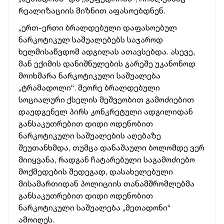
რეალიზაციის
მიზნით
აფასოებდნენ.
„ერთ-ერთი
ბრალდებული
დაფასოებულ
ნარკოტიკულ
საშუალებებს
საჯაროდ
ხელმისაწვდომ
ადგილას
ათავსებდა.
ასევე,
მან
ექიმის
დანიშნულების
გარეშე
უკანონოდ
მოიხმარა
ნარკოტიკული
საშუალება
„ტრამადოლი“.
მეორე
ბრალდებული
სოციალური
ქსელის
მეშვეობით
გამოძიებით
დაუდგენელ
პირს
კონკრეტული
ადგილიდან
განსაკუთრებით
დიდი
ოდენობით
ნარკოტიკული
საშუალების
აღებაზე
შეუთანხმდა,
თუმცა
დანაშაული
ბოლომდე
ვერ
მიიყვანა,
რადგან
ჩატარებული
საგამოძიებო
მოქმედების
შედეგად,
დასახელებული
მისამართიდან
პოლიციის
თანამშრომლებმა
განსაკუთრებით
დიდი
ოდენობით
ნარკოტიკული
საშუალება
„მეთადონი“
ამოიღეს.