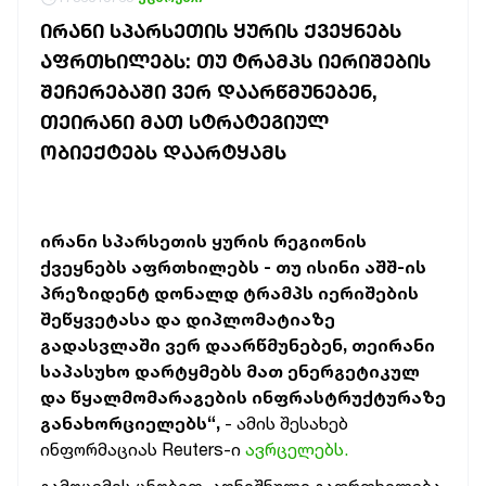
ᲘᲠᲐᲜᲘ ᲡᲞᲐᲠᲡᲔᲗᲘᲡ ᲧᲣᲠᲘᲡ ᲥᲕᲔᲧᲜᲔᲑᲡ
ᲐᲤᲠᲗᲮᲘᲚᲔᲑᲡ: ᲗᲣ ᲢᲠᲐᲛᲞᲡ ᲘᲔᲠᲘᲨᲔᲑᲘᲡ
ᲨᲔᲩᲔᲠᲔᲑᲐᲨᲘ ᲕᲔᲠ ᲓᲐᲐᲠᲬᲛᲣᲜᲔᲑᲔᲜ,
ᲗᲔᲘᲠᲐᲜᲘ ᲛᲐᲗ ᲡᲢᲠᲐᲢᲔᲒᲘᲣᲚ
ᲝᲑᲘᲔᲥᲢᲔᲑᲡ ᲓᲐᲐᲠᲢᲧᲐᲛᲡ
ირანი სპარსეთის ყურის რეგიონის
ქვეყნებს აფრთხილებს - თუ ისინი აშშ-ის
პრეზიდენტ დონალდ ტრამპს იერიშების
შეწყვეტასა და დიპლომატიაზე
გადასვლაში ვერ დაარწმუნებენ, თეირანი
საპასუხო დარტყმებს მათ ენერგეტიკულ
და წყალმომარაგების ინფრასტრუქტურაზე
განახორციელებს“,
- ამის შესახებ
ინფორმაციას Reuters-ი
ავრცელებს.