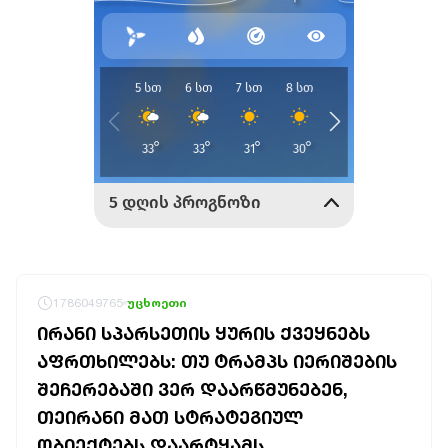
1786049765
უცხოეთი
ᲘᲠᲐᲜᲘ ᲡᲞᲐᲠᲡᲔᲗᲘᲡ ᲧᲣᲠᲘᲡ ᲥᲕᲔᲧᲜᲔᲑᲡ
ᲐᲤᲠᲗᲮᲘᲚᲔᲑᲡ: ᲗᲣ ᲢᲠᲐᲛᲞᲡ ᲘᲔᲠᲘᲨᲔᲑᲘᲡ
ᲨᲔᲩᲔᲠᲔᲑᲐᲨᲘ ᲕᲔᲠ ᲓᲐᲐᲠᲬᲛᲣᲜᲔᲑᲔᲜ,
ᲗᲔᲘᲠᲐᲜᲘ ᲛᲐᲗ ᲡᲢᲠᲐᲢᲔᲒᲘᲣᲚ
ᲝᲑᲘᲔᲥᲢᲔᲑᲡ ᲓᲐᲐᲠᲢᲧᲐᲛᲡ