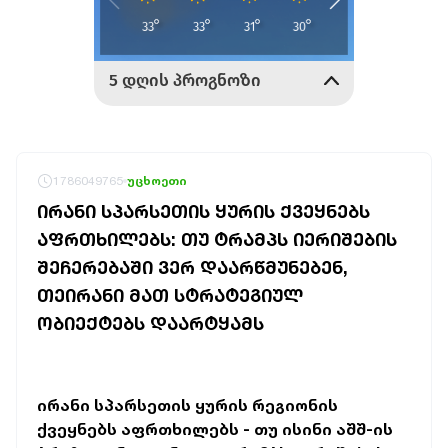
1786049765
უცხოეთი
ᲘᲠᲐᲜᲘ ᲡᲞᲐᲠᲡᲔᲗᲘᲡ ᲧᲣᲠᲘᲡ ᲥᲕᲔᲧᲜᲔᲑᲡ
ᲐᲤᲠᲗᲮᲘᲚᲔᲑᲡ: ᲗᲣ ᲢᲠᲐᲛᲞᲡ ᲘᲔᲠᲘᲨᲔᲑᲘᲡ
ᲨᲔᲩᲔᲠᲔᲑᲐᲨᲘ ᲕᲔᲠ ᲓᲐᲐᲠᲬᲛᲣᲜᲔᲑᲔᲜ,
ᲗᲔᲘᲠᲐᲜᲘ ᲛᲐᲗ ᲡᲢᲠᲐᲢᲔᲒᲘᲣᲚ
ᲝᲑᲘᲔᲥᲢᲔᲑᲡ ᲓᲐᲐᲠᲢᲧᲐᲛᲡ
ირანი სპარსეთის ყურის რეგიონის
ქვეყნებს აფრთხილებს - თუ ისინი აშშ-ის