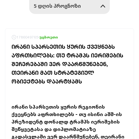
1786049765
უცხოეთი
ᲘᲠᲐᲜᲘ ᲡᲞᲐᲠᲡᲔᲗᲘᲡ ᲧᲣᲠᲘᲡ ᲥᲕᲔᲧᲜᲔᲑᲡ
ᲐᲤᲠᲗᲮᲘᲚᲔᲑᲡ: ᲗᲣ ᲢᲠᲐᲛᲞᲡ ᲘᲔᲠᲘᲨᲔᲑᲘᲡ
ᲨᲔᲩᲔᲠᲔᲑᲐᲨᲘ ᲕᲔᲠ ᲓᲐᲐᲠᲬᲛᲣᲜᲔᲑᲔᲜ,
ᲗᲔᲘᲠᲐᲜᲘ ᲛᲐᲗ ᲡᲢᲠᲐᲢᲔᲒᲘᲣᲚ
ᲝᲑᲘᲔᲥᲢᲔᲑᲡ ᲓᲐᲐᲠᲢᲧᲐᲛᲡ
ირანი სპარსეთის ყურის რეგიონის
ქვეყნებს აფრთხილებს - თუ ისინი აშშ-ის
პრეზიდენტ დონალდ ტრამპს იერიშების
შეწყვეტასა და დიპლომატიაზე
გადასვლაში ვერ დაარწმუნებენ, თეირანი