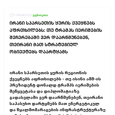
1786049765
უცხოეთი
ᲘᲠᲐᲜᲘ ᲡᲞᲐᲠᲡᲔᲗᲘᲡ ᲧᲣᲠᲘᲡ ᲥᲕᲔᲧᲜᲔᲑᲡ
ᲐᲤᲠᲗᲮᲘᲚᲔᲑᲡ: ᲗᲣ ᲢᲠᲐᲛᲞᲡ ᲘᲔᲠᲘᲨᲔᲑᲘᲡ
ᲨᲔᲩᲔᲠᲔᲑᲐᲨᲘ ᲕᲔᲠ ᲓᲐᲐᲠᲬᲛᲣᲜᲔᲑᲔᲜ,
ᲗᲔᲘᲠᲐᲜᲘ ᲛᲐᲗ ᲡᲢᲠᲐᲢᲔᲒᲘᲣᲚ
ᲝᲑᲘᲔᲥᲢᲔᲑᲡ ᲓᲐᲐᲠᲢᲧᲐᲛᲡ
ირანი სპარსეთის ყურის რეგიონის
ქვეყნებს აფრთხილებს - თუ ისინი აშშ-ის
პრეზიდენტ დონალდ ტრამპს იერიშების
შეწყვეტასა და დიპლომატიაზე
გადასვლაში ვერ დაარწმუნებენ, თეირანი
საპასუხო დარტყმებს მათ ენერგეტიკულ
და წყალმომარაგების ინფრასტრუქტურაზე