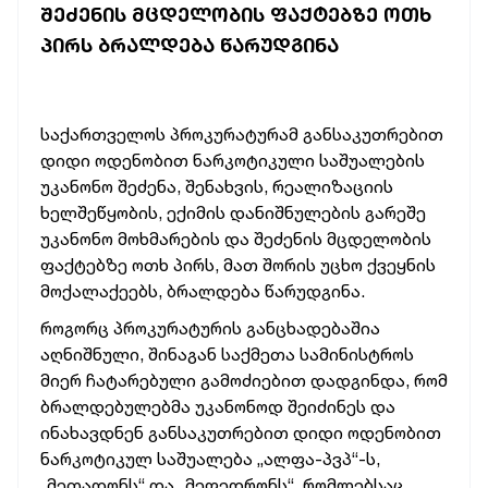
ᲨᲔᲫᲔᲜᲘᲡ ᲛᲪᲓᲔᲚᲝᲑᲘᲡ ᲤᲐᲥᲢᲔᲑᲖᲔ ᲝᲗᲮ
ᲞᲘᲠᲡ ᲑᲠᲐᲚᲓᲔᲑᲐ ᲬᲐᲠᲣᲓᲒᲘᲜᲐ
საქართველოს
პროკურატურამ
განსაკუთრებით
დიდი
ოდენობით
ნარკოტიკული
საშუალების
უკანონო
შეძენა,
შენახვის,
რეალიზაციის
ხელშეწყობის,
ექიმის
დანიშნულების
გარეშე
უკანონო
მოხმარების
და
შეძენის
მცდელობის
ფაქტებზე
ოთხ
პირს,
მათ
შორის
უცხო
ქვეყნის
მოქალაქეებს,
ბრალდება
წარუდგინა.
როგორც პროკურატურის განცხადებაშია
აღნიშნული, შინაგან
საქმეთა
სამინისტროს
მიერ
ჩატარებული
გამოძიებით
დადგინდა,
რომ
ბრალდებულებმა
უკანონოდ
შეიძინეს
და
ინახავდნენ
განსაკუთრებით
დიდი
ოდენობით
ნარკოტიკულ
საშუალება
„ალფა-პვპ“-ს,
„მეთადონს“
და
„მეფედრონს“,
რომლებსაც