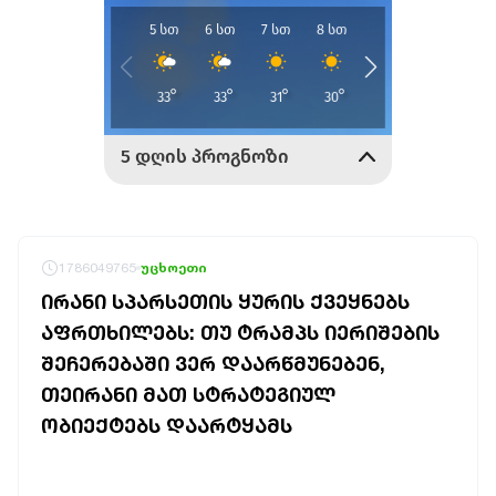
1786049765
უცხოეთი
ᲘᲠᲐᲜᲘ ᲡᲞᲐᲠᲡᲔᲗᲘᲡ ᲧᲣᲠᲘᲡ ᲥᲕᲔᲧᲜᲔᲑᲡ
ᲐᲤᲠᲗᲮᲘᲚᲔᲑᲡ: ᲗᲣ ᲢᲠᲐᲛᲞᲡ ᲘᲔᲠᲘᲨᲔᲑᲘᲡ
ᲨᲔᲩᲔᲠᲔᲑᲐᲨᲘ ᲕᲔᲠ ᲓᲐᲐᲠᲬᲛᲣᲜᲔᲑᲔᲜ,
ᲗᲔᲘᲠᲐᲜᲘ ᲛᲐᲗ ᲡᲢᲠᲐᲢᲔᲒᲘᲣᲚ
ᲝᲑᲘᲔᲥᲢᲔᲑᲡ ᲓᲐᲐᲠᲢᲧᲐᲛᲡ