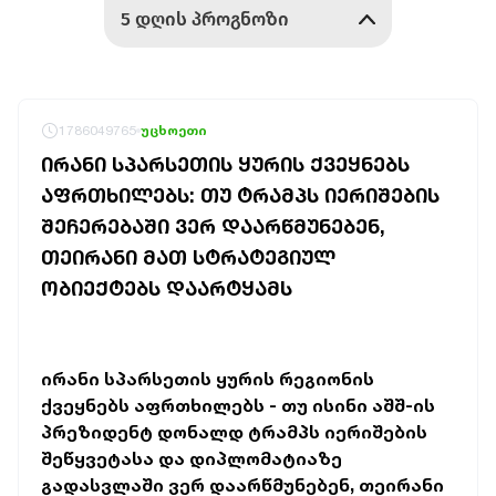
1786049765
უცხოეთი
ᲘᲠᲐᲜᲘ ᲡᲞᲐᲠᲡᲔᲗᲘᲡ ᲧᲣᲠᲘᲡ ᲥᲕᲔᲧᲜᲔᲑᲡ
ᲐᲤᲠᲗᲮᲘᲚᲔᲑᲡ: ᲗᲣ ᲢᲠᲐᲛᲞᲡ ᲘᲔᲠᲘᲨᲔᲑᲘᲡ
ᲨᲔᲩᲔᲠᲔᲑᲐᲨᲘ ᲕᲔᲠ ᲓᲐᲐᲠᲬᲛᲣᲜᲔᲑᲔᲜ,
ᲗᲔᲘᲠᲐᲜᲘ ᲛᲐᲗ ᲡᲢᲠᲐᲢᲔᲒᲘᲣᲚ
ᲝᲑᲘᲔᲥᲢᲔᲑᲡ ᲓᲐᲐᲠᲢᲧᲐᲛᲡ
ირანი სპარსეთის ყურის რეგიონის
ქვეყნებს აფრთხილებს - თუ ისინი აშშ-ის
პრეზიდენტ დონალდ ტრამპს იერიშების
შეწყვეტასა და დიპლომატიაზე
გადასვლაში ვერ დაარწმუნებენ, თეირანი