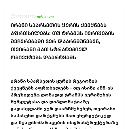
1786049765
უცხოეთი
ᲘᲠᲐᲜᲘ ᲡᲞᲐᲠᲡᲔᲗᲘᲡ ᲧᲣᲠᲘᲡ ᲥᲕᲔᲧᲜᲔᲑᲡ
ᲐᲤᲠᲗᲮᲘᲚᲔᲑᲡ: ᲗᲣ ᲢᲠᲐᲛᲞᲡ ᲘᲔᲠᲘᲨᲔᲑᲘᲡ
ᲨᲔᲩᲔᲠᲔᲑᲐᲨᲘ ᲕᲔᲠ ᲓᲐᲐᲠᲬᲛᲣᲜᲔᲑᲔᲜ,
ᲗᲔᲘᲠᲐᲜᲘ ᲛᲐᲗ ᲡᲢᲠᲐᲢᲔᲒᲘᲣᲚ
ᲝᲑᲘᲔᲥᲢᲔᲑᲡ ᲓᲐᲐᲠᲢᲧᲐᲛᲡ
ირანი სპარსეთის ყურის რეგიონის
ქვეყნებს აფრთხილებს - თუ ისინი აშშ-ის
პრეზიდენტ დონალდ ტრამპს იერიშების
შეწყვეტასა და დიპლომატიაზე
გადასვლაში ვერ დაარწმუნებენ, თეირანი
საპასუხო დარტყმებს მათ ენერგეტიკულ
და წყალმომარაგების ინფრასტრუქტურაზე