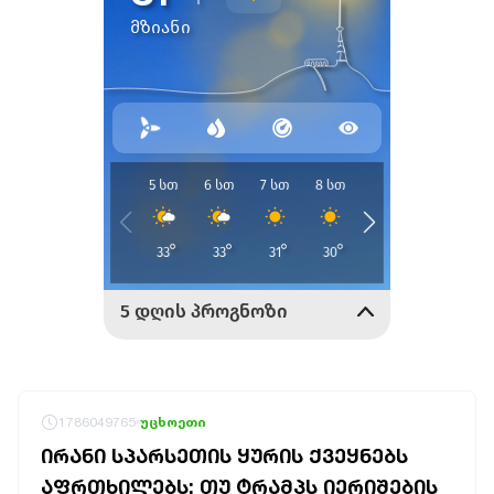
1786049765
უცხოეთი
ᲘᲠᲐᲜᲘ ᲡᲞᲐᲠᲡᲔᲗᲘᲡ ᲧᲣᲠᲘᲡ ᲥᲕᲔᲧᲜᲔᲑᲡ
ᲐᲤᲠᲗᲮᲘᲚᲔᲑᲡ: ᲗᲣ ᲢᲠᲐᲛᲞᲡ ᲘᲔᲠᲘᲨᲔᲑᲘᲡ