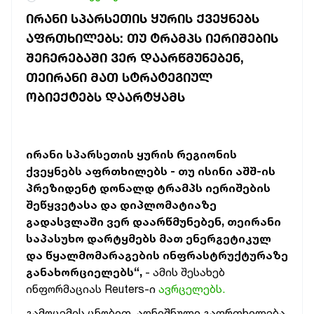
ᲘᲠᲐᲜᲘ ᲡᲞᲐᲠᲡᲔᲗᲘᲡ ᲧᲣᲠᲘᲡ ᲥᲕᲔᲧᲜᲔᲑᲡ
ᲐᲤᲠᲗᲮᲘᲚᲔᲑᲡ: ᲗᲣ ᲢᲠᲐᲛᲞᲡ ᲘᲔᲠᲘᲨᲔᲑᲘᲡ
ᲨᲔᲩᲔᲠᲔᲑᲐᲨᲘ ᲕᲔᲠ ᲓᲐᲐᲠᲬᲛᲣᲜᲔᲑᲔᲜ,
ᲗᲔᲘᲠᲐᲜᲘ ᲛᲐᲗ ᲡᲢᲠᲐᲢᲔᲒᲘᲣᲚ
ᲝᲑᲘᲔᲥᲢᲔᲑᲡ ᲓᲐᲐᲠᲢᲧᲐᲛᲡ
ირანი სპარსეთის ყურის რეგიონის
ქვეყნებს აფრთხილებს - თუ ისინი აშშ-ის
პრეზიდენტ დონალდ ტრამპს იერიშების
შეწყვეტასა და დიპლომატიაზე
გადასვლაში ვერ დაარწმუნებენ, თეირანი
საპასუხო დარტყმებს მათ ენერგეტიკულ
და წყალმომარაგების ინფრასტრუქტურაზე
განახორციელებს“,
- ამის შესახებ
ინფორმაციას Reuters-ი
ავრცელებს.
გამოცემის ცნობით, აღნიშნული გაფრთხილება