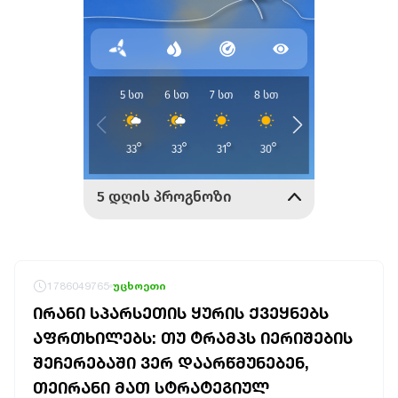
1786049765
უცხოეთი
ᲘᲠᲐᲜᲘ ᲡᲞᲐᲠᲡᲔᲗᲘᲡ ᲧᲣᲠᲘᲡ ᲥᲕᲔᲧᲜᲔᲑᲡ
ᲐᲤᲠᲗᲮᲘᲚᲔᲑᲡ: ᲗᲣ ᲢᲠᲐᲛᲞᲡ ᲘᲔᲠᲘᲨᲔᲑᲘᲡ
ᲨᲔᲩᲔᲠᲔᲑᲐᲨᲘ ᲕᲔᲠ ᲓᲐᲐᲠᲬᲛᲣᲜᲔᲑᲔᲜ,
ᲗᲔᲘᲠᲐᲜᲘ ᲛᲐᲗ ᲡᲢᲠᲐᲢᲔᲒᲘᲣᲚ