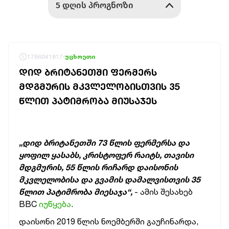
1786041817
უცხოეთი
ᲓᲘᲓ ᲑᲠᲘᲢᲐᲜᲔᲗᲨᲘ ᲤᲔᲠᲛᲔᲠᲡ
ᲛᲓᲒᲛᲣᲠᲘᲡ ᲛᲙᲕᲚᲔᲚᲝᲑᲘᲡᲗᲕᲘᲡ 35
ᲬᲚᲘᲗ ᲞᲐᲢᲘᲛᲠᲝᲑᲐ ᲛᲘᲣᲡᲐᲯᲔᲡ
„დიდ ბრიტანეთში 73 წლის ფერმერსა და
ყოფილ ყასაბს, კრისტოფერ რაიტს, თავისი
მდგმურის, 55 წლის რიჩარდ დაისონის
მკვლელობისა და გვამის დამალვისთვის 35
წლით პატიმრობა მიესაჯა“,
- ამის შესახებ
BBC
იუწყება
.
დაისონი 2019 წლის ნოემბერში გაუჩინარდა,