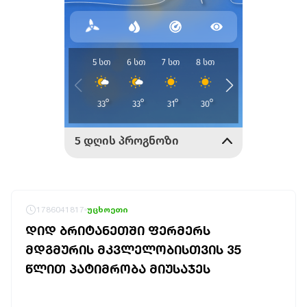
1786041817
უცხოეთი
ᲓᲘᲓ ᲑᲠᲘᲢᲐᲜᲔᲗᲨᲘ ᲤᲔᲠᲛᲔᲠᲡ
ᲛᲓᲒᲛᲣᲠᲘᲡ ᲛᲙᲕᲚᲔᲚᲝᲑᲘᲡᲗᲕᲘᲡ 35
ᲬᲚᲘᲗ ᲞᲐᲢᲘᲛᲠᲝᲑᲐ ᲛᲘᲣᲡᲐᲯᲔᲡ