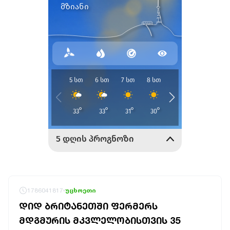
1786041817
უცხოეთი
ᲓᲘᲓ ᲑᲠᲘᲢᲐᲜᲔᲗᲨᲘ ᲤᲔᲠᲛᲔᲠᲡ
ᲛᲓᲒᲛᲣᲠᲘᲡ ᲛᲙᲕᲚᲔᲚᲝᲑᲘᲡᲗᲕᲘᲡ 35