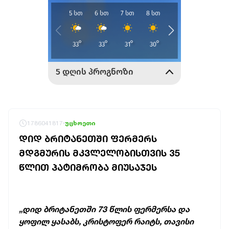
1786041817
უცხოეთი
ᲓᲘᲓ ᲑᲠᲘᲢᲐᲜᲔᲗᲨᲘ ᲤᲔᲠᲛᲔᲠᲡ
ᲛᲓᲒᲛᲣᲠᲘᲡ ᲛᲙᲕᲚᲔᲚᲝᲑᲘᲡᲗᲕᲘᲡ 35
ᲬᲚᲘᲗ ᲞᲐᲢᲘᲛᲠᲝᲑᲐ ᲛᲘᲣᲡᲐᲯᲔᲡ
„დიდ ბრიტანეთში 73 წლის ფერმერსა და
ყოფილ ყასაბს, კრისტოფერ რაიტს, თავისი