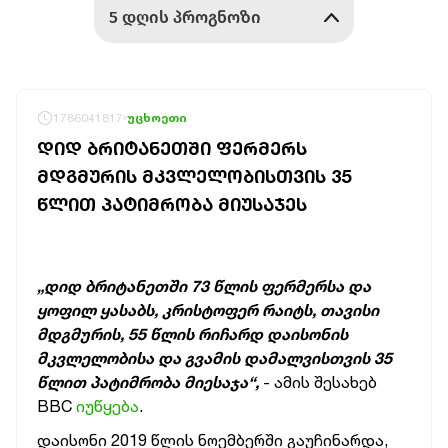
1786041817
უცხოეთი
ᲓᲘᲓ ᲑᲠᲘᲢᲐᲜᲔᲗᲨᲘ ᲤᲔᲠᲛᲔᲠᲡ
ᲛᲓᲒᲛᲣᲠᲘᲡ ᲛᲙᲕᲚᲔᲚᲝᲑᲘᲡᲗᲕᲘᲡ 35
ᲬᲚᲘᲗ ᲞᲐᲢᲘᲛᲠᲝᲑᲐ ᲛᲘᲣᲡᲐᲯᲔᲡ
„დიდ ბრიტანეთში 73 წლის ფერმერსა და
ყოფილ ყასაბს, კრისტოფერ რაიტს, თავისი
მდგმურის, 55 წლის რიჩარდ დაისონის
მკვლელობისა და გვამის დამალვისთვის 35
წლით პატიმრობა მიესაჯა“,
- ამის შესახებ
BBC
იუწყება
.
დაისონი 2019 წლის ნოემბერში გაუჩინარდა,