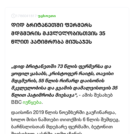
1786041817
უცხოეთი
ᲓᲘᲓ ᲑᲠᲘᲢᲐᲜᲔᲗᲨᲘ ᲤᲔᲠᲛᲔᲠᲡ
ᲛᲓᲒᲛᲣᲠᲘᲡ ᲛᲙᲕᲚᲔᲚᲝᲑᲘᲡᲗᲕᲘᲡ 35
ᲬᲚᲘᲗ ᲞᲐᲢᲘᲛᲠᲝᲑᲐ ᲛᲘᲣᲡᲐᲯᲔᲡ
„დიდ ბრიტანეთში 73 წლის ფერმერსა და
ყოფილ ყასაბს, კრისტოფერ რაიტს, თავისი
მდგმურის, 55 წლის რიჩარდ დაისონის
მკვლელობისა და გვამის დამალვისთვის 35
წლით პატიმრობა მიესაჯა“,
- ამის შესახებ
BBC
იუწყება
.
დაისონი 2019 წლის ნოემბერში გაუჩინარდა,
ხოლო მისი ნაშთები თითქმის 6 წლის შემდეგ,
ბარნსლისთან მდებარე ფერმაში, ბეტონით
შევსებულ კასრში აღმოაჩინეს.