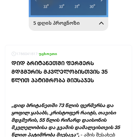
1786041817
უცხოეთი
ᲓᲘᲓ ᲑᲠᲘᲢᲐᲜᲔᲗᲨᲘ ᲤᲔᲠᲛᲔᲠᲡ
ᲛᲓᲒᲛᲣᲠᲘᲡ ᲛᲙᲕᲚᲔᲚᲝᲑᲘᲡᲗᲕᲘᲡ 35
ᲬᲚᲘᲗ ᲞᲐᲢᲘᲛᲠᲝᲑᲐ ᲛᲘᲣᲡᲐᲯᲔᲡ
„დიდ ბრიტანეთში 73 წლის ფერმერსა და
ყოფილ ყასაბს, კრისტოფერ რაიტს, თავისი
მდგმურის, 55 წლის რიჩარდ დაისონის
მკვლელობისა და გვამის დამალვისთვის 35
წლით პატიმრობა მიესაჯა“,
- ამის შესახებ