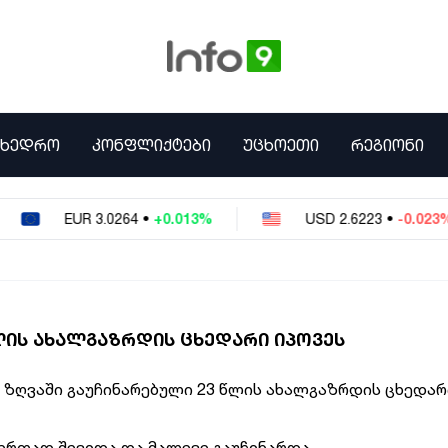
ᲛᲮᲔᲓᲠᲝ
ᲙᲝᲜᲤᲚᲘᲥᲢᲔᲑᲘ
ᲣᲪᲮᲝᲔᲗᲘ
ᲠᲔᲒᲘᲝᲜᲘ
EUR
3.0264
•
+0.013%
USD
2.6223
•
-0.023%
ᲬᲚᲘᲡ ᲐᲮᲐᲚᲒᲐᲖᲠᲓᲘᲡ ᲪᲮᲔᲓᲐᲠᲘ ᲘᲞᲝᲕᲔᲡ
 ზღვაში გაუჩინარებული 23 წლის ახალგაზრდის ცხედარ
 ერთად შევიდა და მალევე გაუჩინარდა.