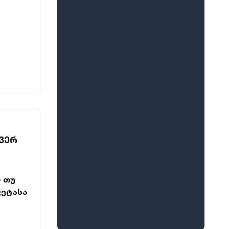
 ᲕᲔᲠ
- თუ
ვეტასა