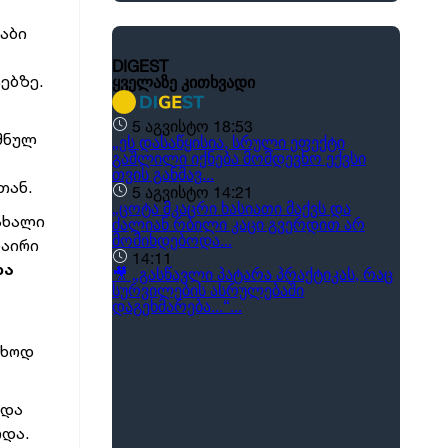
აბი
ებზე.
იშნულ
თან.
 ახალი
ნაირი
და
უხოდ
 და
ოდა.