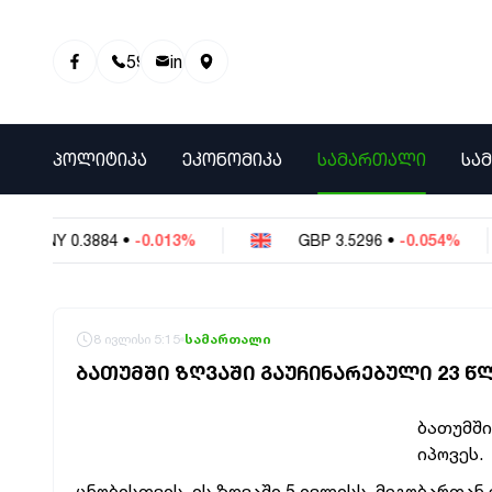
595 01 81 00
info@info9.ge
ᲞᲝᲚᲘᲢᲘᲙᲐ
ᲔᲙᲝᲜᲝᲛᲘᲙᲐ
ᲡᲐᲛᲐᲠᲗᲐᲚᲘ
ᲡᲐ
CNY
0.3884
•
-0.013%
GBP
3.5296
•
-0.054%
8 ივლისი 5:15
სამართალი
ᲑᲐᲗᲣᲛᲨᲘ ᲖᲦᲕᲐᲨᲘ ᲒᲐᲣᲩᲘᲜᲐᲠᲔᲑᲣᲚᲘ 23 
ბათუმში
იპოვეს.
ცნობისთვის, ის ზღვაში 5 ივლისს, მეგობართან