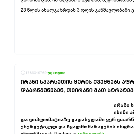
23 წლის ახალგაზრდას 3 დღის განმავლობაში ე
1786049765
უცხოეთი
ᲘᲠᲐᲜᲘ ᲡᲞᲐᲠᲡᲔᲗᲘᲡ ᲧᲣᲠᲘᲡ ᲥᲕᲔᲧᲜᲔᲑᲡ ᲐᲤ
ᲓᲐᲐᲠᲬᲛᲣᲜᲔᲑᲔᲜ, ᲗᲔᲘᲠᲐᲜᲘ ᲛᲐᲗ ᲡᲢᲠᲐᲢᲔ
ირანი 
ისინი 
და დიპლომატიაზე გადასვლაში ვერ დაარწმ
ენერგეტიკულ და წყალმომარაგების ინფრ
ინფორმაციას Reuters-ი
ავრცელებს.