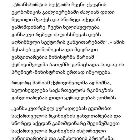
„ტრანსპორტის
სექტორს
ჩვენი
ქვეყნის
ეკონომიკის
გაძლიერებაში
ძალიან
დიდი
წვლილი
შეაქვს
და
სწორედ
აქედან
გამომდინარე,
ჩვენი
ხელისუფლება
განსაკუთრებულ
ძალისხმევას
დებს
აღნიშნული
სექტორის
განვითარებაში“, -
ამის
შესახებ
ეკონომიკისა
და
მდგრადი
განვითარების
მინისტრმა
მარიამ
ქვრივიშვილმა
ბათუმში
განაცხადა,
სადაც
ის
პრემიერ-მინისტრთან
ერთად
იმყოფება.
როგორც
მარიამ
ქვრივიშვილმა
აღნიშნა,
ხელისუფლება
საქართველოს
რკინიგზის
განვითარებას
დიდი
ყურადღებას
უთმობს.
„განსაკუთრებულ
ყურადღებას
ვუთმობთ
საქართველოს
რკინიგზის
განვითარებას
და
სწორედ
აქედან
გამომდინარე
შევიმუშავეთ
საქართველოს
რკინიგზის
ისტორიული
განვითარების
და
განახლების
პროგრამა,