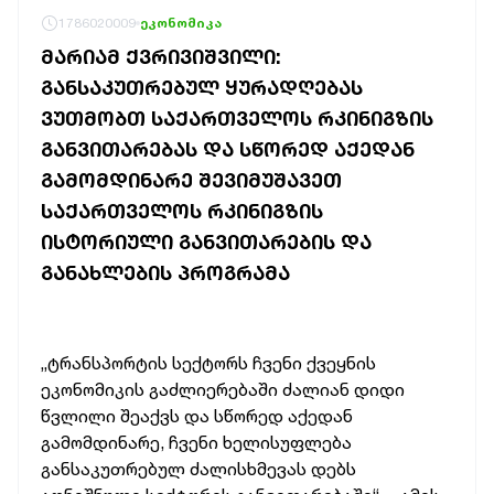
1786020009
ეკონომიკა
ᲛᲐᲠᲘᲐᲛ ᲥᲕᲠᲘᲕᲘᲨᲕᲘᲚᲘ:
ᲒᲐᲜᲡᲐᲙᲣᲗᲠᲔᲑᲣᲚ ᲧᲣᲠᲐᲓᲦᲔᲑᲐᲡ
ᲕᲣᲗᲛᲝᲑᲗ ᲡᲐᲥᲐᲠᲗᲕᲔᲚᲝᲡ ᲠᲙᲘᲜᲘᲒᲖᲘᲡ
ᲒᲐᲜᲕᲘᲗᲐᲠᲔᲑᲐᲡ ᲓᲐ ᲡᲬᲝᲠᲔᲓ ᲐᲥᲔᲓᲐᲜ
ᲒᲐᲛᲝᲛᲓᲘᲜᲐᲠᲔ ᲨᲔᲕᲘᲛᲣᲨᲐᲕᲔᲗ
ᲡᲐᲥᲐᲠᲗᲕᲔᲚᲝᲡ ᲠᲙᲘᲜᲘᲒᲖᲘᲡ
ᲘᲡᲢᲝᲠᲘᲣᲚᲘ ᲒᲐᲜᲕᲘᲗᲐᲠᲔᲑᲘᲡ ᲓᲐ
ᲒᲐᲜᲐᲮᲚᲔᲑᲘᲡ ᲞᲠᲝᲒᲠᲐᲛᲐ
„ტრანსპორტის
სექტორს
ჩვენი
ქვეყნის
ეკონომიკის
გაძლიერებაში
ძალიან
დიდი
წვლილი
შეაქვს
და
სწორედ
აქედან
გამომდინარე,
ჩვენი
ხელისუფლება
განსაკუთრებულ
ძალისხმევას
დებს