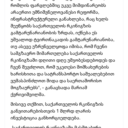
რომლის
ფარგლებშიც
უკვე
მიმდინარეობს
არაერთი
უმნიშვნელოვანესი
რეფორმა,
ინფრასტრუქტურული
განახლება,
რაც
ხელს
შეუწყობს
საქართველოს
რკინიგზის
გამტარუნარიანობის
ზრდას,
იქნება
ეს
უშუალოდ
ტვირთნაკადის
გამტარუნარიანობა,
თუ
ასევე
უზრუნველყოფა
იმისა,
რომ
ჩვენი
სამგზავრო
მიმართულება
საქართველოს
რკინიგზაში
დღითი დღე
უმჯობესდებოდეს
და
ჩვენ
შევძლოთ,
რომ
უკეთესი
მომსახურების
ხარისხითა
და
სატრანსპორტო
საშუალებებით
ვუმასპინძლოთ
შიდა
და
საერთაშორისო
მოგზაურებს“, -
განაცხადა
მარიამ
ქვრივიშვილმა.
მისივე
თქმით,
საქართველოს
რკინიგზის
განვითარებისთვის
1
მლრდ
ლარის
ინვესტიცია
განხორციელდება.
„საქართველოს
რკინიგზაში
მასშტაბური