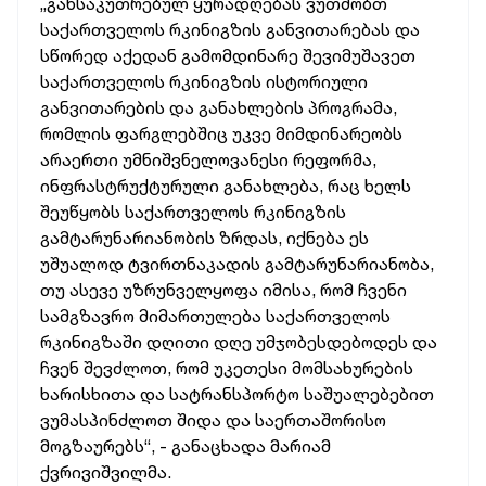
„განსაკუთრებულ
ყურადღებას
ვუთმობთ
საქართველოს
რკინიგზის
განვითარებას
და
სწორედ
აქედან
გამომდინარე
შევიმუშავეთ
საქართველოს
რკინიგზის
ისტორიული
განვითარების
და
განახლების
პროგრამა,
რომლის
ფარგლებშიც
უკვე
მიმდინარეობს
არაერთი
უმნიშვნელოვანესი
რეფორმა,
ინფრასტრუქტურული
განახლება,
რაც
ხელს
შეუწყობს
საქართველოს
რკინიგზის
გამტარუნარიანობის
ზრდას,
იქნება
ეს
უშუალოდ
ტვირთნაკადის
გამტარუნარიანობა,
თუ
ასევე
უზრუნველყოფა
იმისა,
რომ
ჩვენი
სამგზავრო
მიმართულება
საქართველოს
რკინიგზაში
დღითი დღე
უმჯობესდებოდეს
და
ჩვენ
შევძლოთ,
რომ
უკეთესი
მომსახურების
ხარისხითა
და
სატრანსპორტო
საშუალებებით
ვუმასპინძლოთ
შიდა
და
საერთაშორისო
მოგზაურებს“, -
განაცხადა
მარიამ
ქვრივიშვილმა.