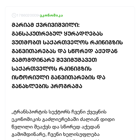
1786020009
ეკონომიკა
ᲛᲐᲠᲘᲐᲛ ᲥᲕᲠᲘᲕᲘᲨᲕᲘᲚᲘ:
ᲒᲐᲜᲡᲐᲙᲣᲗᲠᲔᲑᲣᲚ ᲧᲣᲠᲐᲓᲦᲔᲑᲐᲡ
ᲕᲣᲗᲛᲝᲑᲗ ᲡᲐᲥᲐᲠᲗᲕᲔᲚᲝᲡ ᲠᲙᲘᲜᲘᲒᲖᲘᲡ
ᲒᲐᲜᲕᲘᲗᲐᲠᲔᲑᲐᲡ ᲓᲐ ᲡᲬᲝᲠᲔᲓ ᲐᲥᲔᲓᲐᲜ
ᲒᲐᲛᲝᲛᲓᲘᲜᲐᲠᲔ ᲨᲔᲕᲘᲛᲣᲨᲐᲕᲔᲗ
ᲡᲐᲥᲐᲠᲗᲕᲔᲚᲝᲡ ᲠᲙᲘᲜᲘᲒᲖᲘᲡ
ᲘᲡᲢᲝᲠᲘᲣᲚᲘ ᲒᲐᲜᲕᲘᲗᲐᲠᲔᲑᲘᲡ ᲓᲐ
ᲒᲐᲜᲐᲮᲚᲔᲑᲘᲡ ᲞᲠᲝᲒᲠᲐᲛᲐ
„ტრანსპორტის
სექტორს
ჩვენი
ქვეყნის
ეკონომიკის
გაძლიერებაში
ძალიან
დიდი
წვლილი
შეაქვს
და
სწორედ
აქედან
გამომდინარე,
ჩვენი
ხელისუფლება