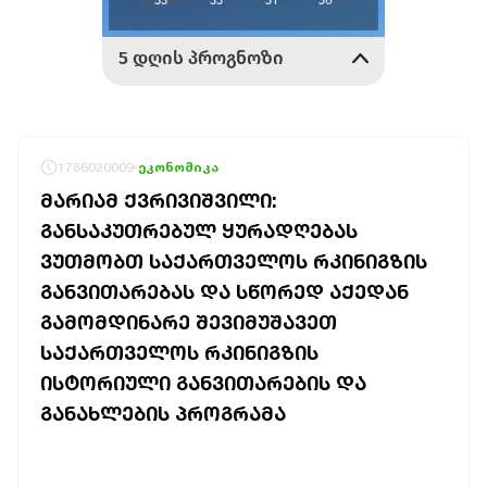
1786020009
ეკონომიკა
ᲛᲐᲠᲘᲐᲛ ᲥᲕᲠᲘᲕᲘᲨᲕᲘᲚᲘ:
ᲒᲐᲜᲡᲐᲙᲣᲗᲠᲔᲑᲣᲚ ᲧᲣᲠᲐᲓᲦᲔᲑᲐᲡ
ᲕᲣᲗᲛᲝᲑᲗ ᲡᲐᲥᲐᲠᲗᲕᲔᲚᲝᲡ ᲠᲙᲘᲜᲘᲒᲖᲘᲡ
ᲒᲐᲜᲕᲘᲗᲐᲠᲔᲑᲐᲡ ᲓᲐ ᲡᲬᲝᲠᲔᲓ ᲐᲥᲔᲓᲐᲜ
ᲒᲐᲛᲝᲛᲓᲘᲜᲐᲠᲔ ᲨᲔᲕᲘᲛᲣᲨᲐᲕᲔᲗ
ᲡᲐᲥᲐᲠᲗᲕᲔᲚᲝᲡ ᲠᲙᲘᲜᲘᲒᲖᲘᲡ
ᲘᲡᲢᲝᲠᲘᲣᲚᲘ ᲒᲐᲜᲕᲘᲗᲐᲠᲔᲑᲘᲡ ᲓᲐ
ᲒᲐᲜᲐᲮᲚᲔᲑᲘᲡ ᲞᲠᲝᲒᲠᲐᲛᲐ