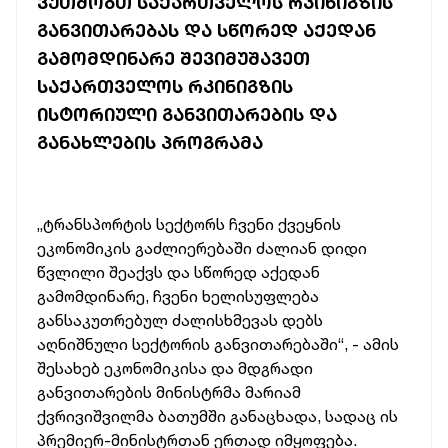
ᲕᲣᲗᲛᲝᲑᲗ ᲡᲐᲥᲐᲠᲗᲕᲔᲚᲝᲡ ᲠᲙᲘᲜᲘᲒᲖᲘᲡ
ᲒᲐᲜᲕᲘᲗᲐᲠᲔᲑᲐᲡ ᲓᲐ ᲡᲬᲝᲠᲔᲓ ᲐᲥᲔᲓᲐᲜ
ᲒᲐᲛᲝᲛᲓᲘᲜᲐᲠᲔ ᲨᲔᲕᲘᲛᲣᲨᲐᲕᲔᲗ
ᲡᲐᲥᲐᲠᲗᲕᲔᲚᲝᲡ ᲠᲙᲘᲜᲘᲒᲖᲘᲡ
ᲘᲡᲢᲝᲠᲘᲣᲚᲘ ᲒᲐᲜᲕᲘᲗᲐᲠᲔᲑᲘᲡ ᲓᲐ
ᲒᲐᲜᲐᲮᲚᲔᲑᲘᲡ ᲞᲠᲝᲒᲠᲐᲛᲐ
„ტრანსპორტის
სექტორს
ჩვენი
ქვეყნის
ეკონომიკის
გაძლიერებაში
ძალიან
დიდი
წვლილი
შეაქვს
და
სწორედ
აქედან
გამომდინარე,
ჩვენი
ხელისუფლება
განსაკუთრებულ
ძალისხმევას
დებს
აღნიშნული
სექტორის
განვითარებაში“, -
ამის
შესახებ
ეკონომიკისა
და
მდგრადი
განვითარების
მინისტრმა
მარიამ
ქვრივიშვილმა
ბათუმში
განაცხადა,
სადაც
ის
პრემიერ-მინისტრთან
ერთად
იმყოფება.