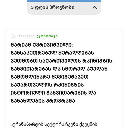
1786020009
ეკონომიკა
ᲛᲐᲠᲘᲐᲛ ᲥᲕᲠᲘᲕᲘᲨᲕᲘᲚᲘ:
ᲒᲐᲜᲡᲐᲙᲣᲗᲠᲔᲑᲣᲚ ᲧᲣᲠᲐᲓᲦᲔᲑᲐᲡ
ᲕᲣᲗᲛᲝᲑᲗ ᲡᲐᲥᲐᲠᲗᲕᲔᲚᲝᲡ ᲠᲙᲘᲜᲘᲒᲖᲘᲡ
ᲒᲐᲜᲕᲘᲗᲐᲠᲔᲑᲐᲡ ᲓᲐ ᲡᲬᲝᲠᲔᲓ ᲐᲥᲔᲓᲐᲜ
ᲒᲐᲛᲝᲛᲓᲘᲜᲐᲠᲔ ᲨᲔᲕᲘᲛᲣᲨᲐᲕᲔᲗ
ᲡᲐᲥᲐᲠᲗᲕᲔᲚᲝᲡ ᲠᲙᲘᲜᲘᲒᲖᲘᲡ
ᲘᲡᲢᲝᲠᲘᲣᲚᲘ ᲒᲐᲜᲕᲘᲗᲐᲠᲔᲑᲘᲡ ᲓᲐ
ᲒᲐᲜᲐᲮᲚᲔᲑᲘᲡ ᲞᲠᲝᲒᲠᲐᲛᲐ
„ტრანსპორტის
სექტორს
ჩვენი
ქვეყნის