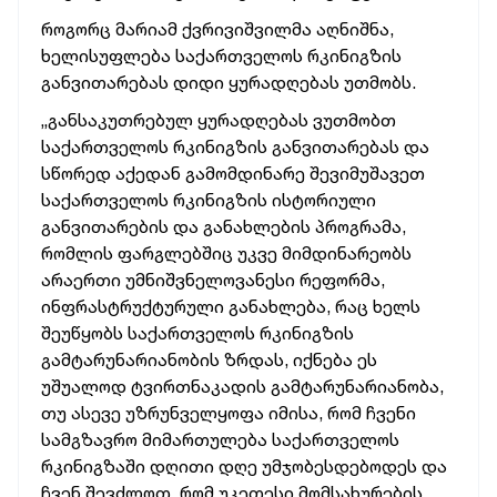
როგორც
მარიამ
ქვრივიშვილმა
აღნიშნა,
ხელისუფლება
საქართველოს
რკინიგზის
განვითარებას
დიდი
ყურადღებას
უთმობს.
„განსაკუთრებულ
ყურადღებას
ვუთმობთ
საქართველოს
რკინიგზის
განვითარებას
და
სწორედ
აქედან
გამომდინარე
შევიმუშავეთ
საქართველოს
რკინიგზის
ისტორიული
განვითარების
და
განახლების
პროგრამა,
რომლის
ფარგლებშიც
უკვე
მიმდინარეობს
არაერთი
უმნიშვნელოვანესი
რეფორმა,
ინფრასტრუქტურული
განახლება,
რაც
ხელს
შეუწყობს
საქართველოს
რკინიგზის
გამტარუნარიანობის
ზრდას,
იქნება
ეს
უშუალოდ
ტვირთნაკადის
გამტარუნარიანობა,
თუ
ასევე
უზრუნველყოფა
იმისა,
რომ
ჩვენი
სამგზავრო
მიმართულება
საქართველოს
რკინიგზაში
დღითი დღე
უმჯობესდებოდეს
და
ჩვენ
შევძლოთ,
რომ
უკეთესი
მომსახურების