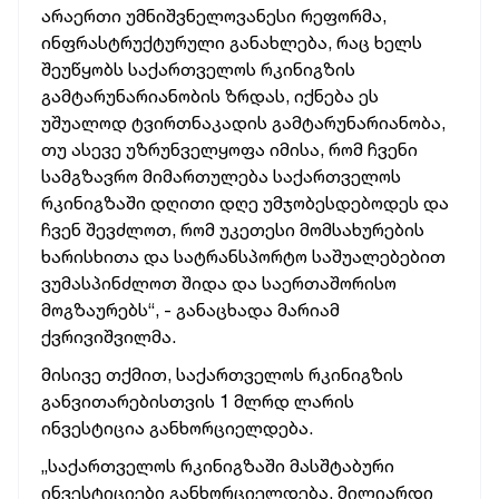
არაერთი
უმნიშვნელოვანესი
რეფორმა,
ინფრასტრუქტურული
განახლება,
რაც
ხელს
შეუწყობს
საქართველოს
რკინიგზის
გამტარუნარიანობის
ზრდას,
იქნება
ეს
უშუალოდ
ტვირთნაკადის
გამტარუნარიანობა,
თუ
ასევე
უზრუნველყოფა
იმისა,
რომ
ჩვენი
სამგზავრო
მიმართულება
საქართველოს
რკინიგზაში
დღითი დღე
უმჯობესდებოდეს
და
ჩვენ
შევძლოთ,
რომ
უკეთესი
მომსახურების
ხარისხითა
და
სატრანსპორტო
საშუალებებით
ვუმასპინძლოთ
შიდა
და
საერთაშორისო
მოგზაურებს“, -
განაცხადა
მარიამ
ქვრივიშვილმა.
მისივე
თქმით,
საქართველოს
რკინიგზის
განვითარებისთვის
1
მლრდ
ლარის
ინვესტიცია
განხორციელდება.
„საქართველოს
რკინიგზაში
მასშტაბური
ინვესტიციები
განხორციელდება.
მილიარდი