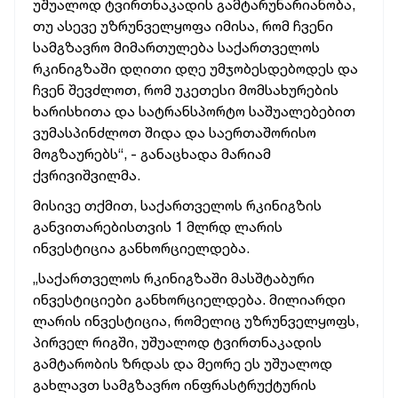
უშუალოდ
ტვირთნაკადის
გამტარუნარიანობა,
თუ
ასევე
უზრუნველყოფა
იმისა,
რომ
ჩვენი
სამგზავრო
მიმართულება
საქართველოს
რკინიგზაში
დღითი დღე
უმჯობესდებოდეს
და
ჩვენ
შევძლოთ,
რომ
უკეთესი
მომსახურების
ხარისხითა
და
სატრანსპორტო
საშუალებებით
ვუმასპინძლოთ
შიდა
და
საერთაშორისო
მოგზაურებს“, -
განაცხადა
მარიამ
ქვრივიშვილმა.
მისივე
თქმით,
საქართველოს
რკინიგზის
განვითარებისთვის
1
მლრდ
ლარის
ინვესტიცია
განხორციელდება.
„საქართველოს
რკინიგზაში
მასშტაბური
ინვესტიციები
განხორციელდება.
მილიარდი
ლარის
ინვესტიცია,
რომელიც
უზრუნველყოფს,
პირველ
რიგში,
უშუალოდ
ტვირთნაკადის
გამტარობის
ზრდას
და
მეორე
ეს
უშუალოდ
გახლავთ
სამგზავრო
ინფრასტრუქტურის