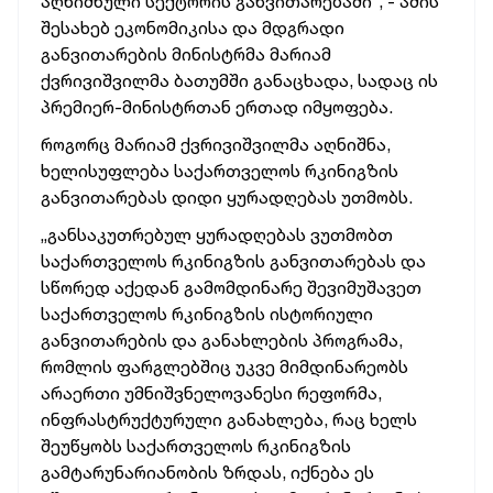
აღნიშნული
სექტორის
განვითარებაში“, -
ამის
შესახებ
ეკონომიკისა
და
მდგრადი
განვითარების
მინისტრმა
მარიამ
ქვრივიშვილმა
ბათუმში
განაცხადა,
სადაც
ის
პრემიერ-მინისტრთან
ერთად
იმყოფება.
როგორც
მარიამ
ქვრივიშვილმა
აღნიშნა,
ხელისუფლება
საქართველოს
რკინიგზის
განვითარებას
დიდი
ყურადღებას
უთმობს.
„განსაკუთრებულ
ყურადღებას
ვუთმობთ
საქართველოს
რკინიგზის
განვითარებას
და
სწორედ
აქედან
გამომდინარე
შევიმუშავეთ
საქართველოს
რკინიგზის
ისტორიული
განვითარების
და
განახლების
პროგრამა,
რომლის
ფარგლებშიც
უკვე
მიმდინარეობს
არაერთი
უმნიშვნელოვანესი
რეფორმა,
ინფრასტრუქტურული
განახლება,
რაც
ხელს
შეუწყობს
საქართველოს
რკინიგზის
გამტარუნარიანობის
ზრდას,
იქნება
ეს