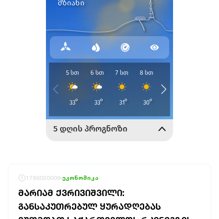
1786020009
ეკონომიკა
ᲛᲐᲠᲘᲐᲛ ᲥᲕᲠᲘᲕᲘᲨᲕᲘᲚᲘ:
ᲒᲐᲜᲡᲐᲙᲣᲗᲠᲔᲑᲣᲚ ᲧᲣᲠᲐᲓᲦᲔᲑᲐᲡ