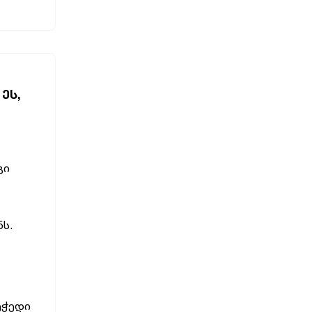
ᲔᲡ,
გი
ს.
ეჭედი