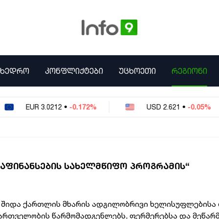
ᲛᲮᲔᲓᲠᲝ
ᲙᲝᲜᲤᲚᲘᲥᲢᲔᲑᲘ
ᲣᲪᲮᲝᲔᲗᲘ
ᲠᲔᲒᲘᲝᲜᲘ
UR
3.0212
•
-0.172%
USD
2.621
•
-0.05%
ᲐᲤᲘᲜᲐᲜᲡᲔᲑᲘᲡ ᲡᲐᲮᲔᲚᲛᲬᲘᲤᲝ ᲞᲠᲝᲒᲠᲐᲛᲘᲡ“
ი შიდა ქართლის მხარის ადგილობრივი ხელისუფლებისა
რთველობის წარმომადგენლებს, ფერმერებსა და მეწარ