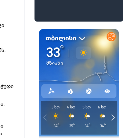
გი
ს.
ეჭედი
ა,
ნი
ა