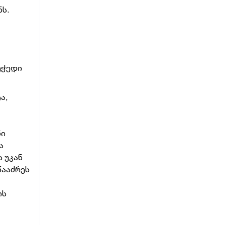
ს.
ეჭედი
ა,
ნი
ა
 უკან
წააძრეს
ის