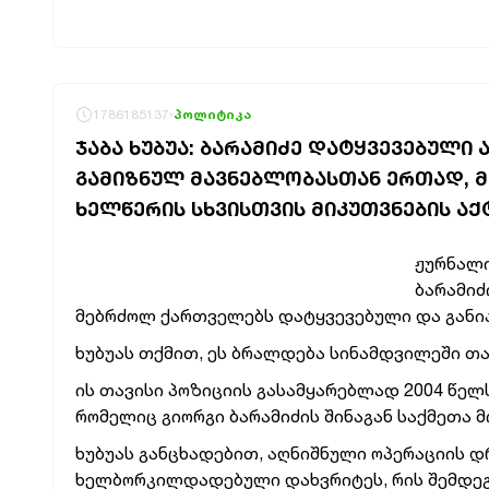
1786185137
პოლიტიკა
ᲯᲐᲑᲐ ᲮᲣᲑᲣᲐ: ᲑᲐᲠᲐᲛᲘᲫᲔ ᲓᲐᲢᲧᲕᲔᲕᲔᲑᲣᲚᲘ 
ᲒᲐᲛᲘᲖᲜᲣᲚ ᲛᲐᲕᲜᲔᲑᲚᲝᲑᲐᲡᲗᲐᲜ ᲔᲠᲗᲐᲓ, Მ
ᲮᲔᲚᲬᲔᲠᲘᲡ ᲡᲮᲕᲘᲡᲗᲕᲘᲡ ᲛᲘᲙᲣᲗᲕᲜᲔᲑᲘᲡ ᲐᲥ
ჟურნალი
ბარამიძ
მებრძოლ ქართველებს დატყვევებული და განი
ხუბუას თქმით, ეს ბრალდება სინამდვილეში თა
ის თავისი პოზიციის გასამყარებლად 2004 წელ
რომელიც გიორგი ბარამიძის შინაგან საქმეთა 
ხუბუას განცხადებით, აღნიშნული ოპერაციის დ
ხელბორკილდადებული დახვრიტეს, რის შემდეგა