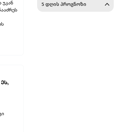
 უკან
წააძრეს
ის
ᲔᲡ,
გი