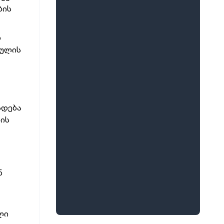
ბის
ბ
ბულის
სდება
ბის
ნ
ლი