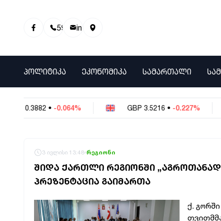
595 01 81 00
info@info9.ge
ᲞᲝᲚᲘᲢᲘᲙᲐ
ᲔᲙᲝᲜᲝᲛᲘᲙᲐ
ᲡᲐᲛᲐᲠᲗᲐᲚᲘ
ᲡᲐ
.3882
•
-0.064%
GBP
3.5216
•
-0.227%
E
3 ივლისი 13:48
რეგიონი
ᲨᲘᲓᲐ ᲥᲐᲠᲗᲚᲘ ᲠᲔᲒᲘᲝᲜᲨᲘ „ᲐᲒᲠᲝᲗᲐᲜᲐᲓ
ᲞᲠᲔᲖᲔᲜᲢᲐᲪᲘᲐ ᲒᲐᲘᲛᲐᲠᲗᲐ
ქ. გორშ
თვითმმა