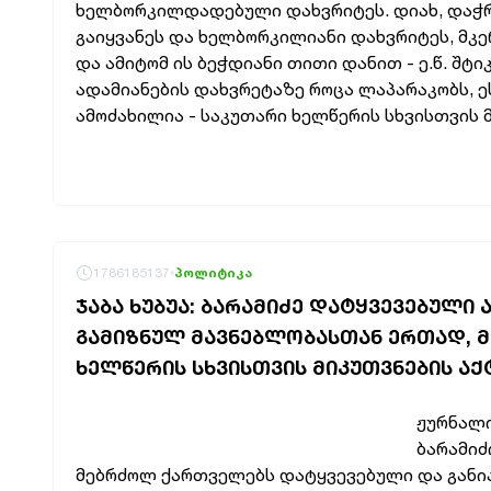
ხელბორკილდადებული დახვრიტეს. დიახ, დაჭრი
გაიყვანეს და ხელბორკილიანი დახვრიტეს, მკე
და ამიტომ ის ბეჭდიანი თითი დანით - ე.წ. შტ
ადამიანების დახვრეტაზე როცა ლაპარაკობს, ე
ამოძახილია - საკუთარი ხელწერის სხვისთვის მი
1786185137
პოლიტიკა
ᲯᲐᲑᲐ ᲮᲣᲑᲣᲐ: ᲑᲐᲠᲐᲛᲘᲫᲔ ᲓᲐᲢᲧᲕᲔᲕᲔᲑᲣᲚᲘ 
ᲒᲐᲛᲘᲖᲜᲣᲚ ᲛᲐᲕᲜᲔᲑᲚᲝᲑᲐᲡᲗᲐᲜ ᲔᲠᲗᲐᲓ, Მ
ᲮᲔᲚᲬᲔᲠᲘᲡ ᲡᲮᲕᲘᲡᲗᲕᲘᲡ ᲛᲘᲙᲣᲗᲕᲜᲔᲑᲘᲡ ᲐᲥ
ჟურნალი
ბარამიძ
მებრძოლ ქართველებს დატყვევებული და განი