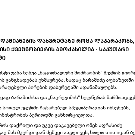
ᲐᲓᲐᲛᲘᲐᲜᲔᲑᲘᲡ ᲓᲐᲮᲕᲠᲔᲢᲐᲖᲔ ᲠᲝᲪᲐ ᲚᲐᲞᲐᲠᲐᲙᲝᲑᲡ, 
ᲘᲡᲘ ᲥᲕᲔᲪᲜᲝᲑᲘᲔᲠᲘᲡ ᲐᲛᲝᲫᲐᲮᲘᲚᲘᲐ - ᲡᲐᲙᲣᲗᲐᲠᲘ
ᲢᲘ
სტი ჯაბა ხუბუა „ნაციონალური მოძრაობის“ წევრის გიორ
ის განცხადებას ეხმაურება, სადაც ბარამიძე აფხაზეთში
არაღებული პირების დახვრეტაში ადანაშაულებს.
ვად ბარამიძისა და „ნაცრეჟიმის“ ხელწერას წარმოადგენ
ს სოფელ ეცერში ჩატარებულ სპეცოპერაციას იხსენებს,
მინისტრობის პერიოდში განხორციელდა.
როს დაჭრილი და უკვე დაკავებული ომეხ აფრასიძე
ც მას მკერდიდან ძეწკვი ააგლიჯეს, ხოლო თითიდან ბ