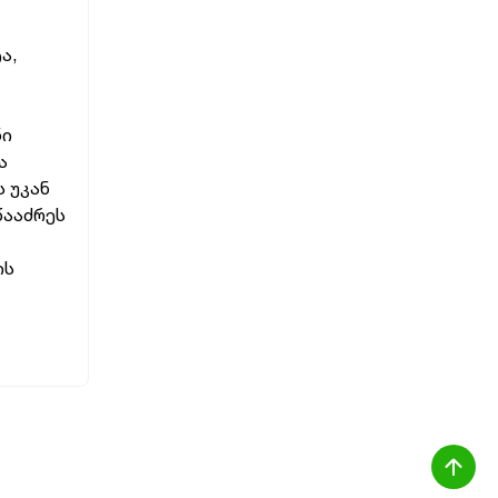
ა,
ნი
ა
 უკან
წააძრეს
ის