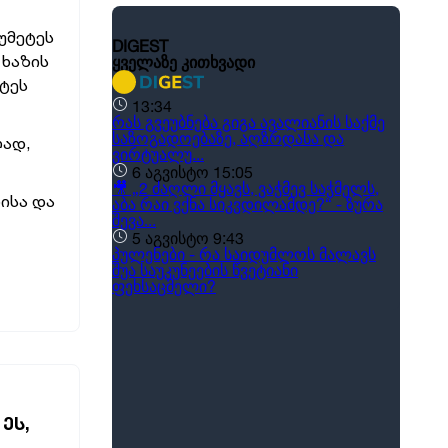
უმეტეს
 ხაზის
ტეს
ლად,
ისა და
ᲔᲡ,