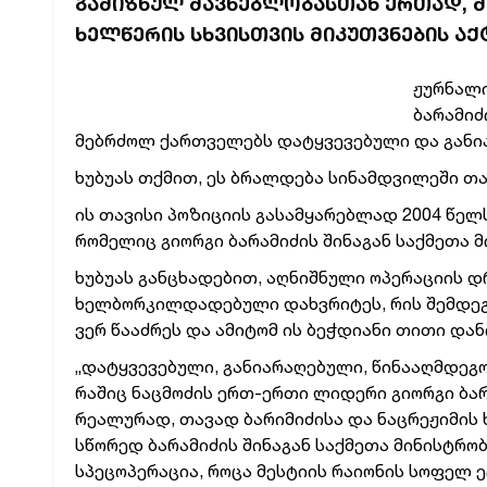
ᲒᲐᲛᲘᲖᲜᲣᲚ ᲛᲐᲕᲜᲔᲑᲚᲝᲑᲐᲡᲗᲐᲜ ᲔᲠᲗᲐᲓ, Მ
ᲮᲔᲚᲬᲔᲠᲘᲡ ᲡᲮᲕᲘᲡᲗᲕᲘᲡ ᲛᲘᲙᲣᲗᲕᲜᲔᲑᲘᲡ ᲐᲥ
ჟურნალი
ბარამიძ
მებრძოლ ქართველებს დატყვევებული და განი
ხუბუას თქმით, ეს ბრალდება სინამდვილეში თა
ის თავისი პოზიციის გასამყარებლად 2004 წელ
რომელიც გიორგი ბარამიძის შინაგან საქმეთა 
ხუბუას განცხადებით, აღნიშნული ოპერაციის დ
ხელბორკილდადებული დახვრიტეს, რის შემდეგა
ვერ წააძრეს და ამიტომ ის ბეჭდიანი თითი დანი
„დატყვევებული, განიარაღებული, წინააღმდეგ
რაშიც ნაცმოძის ერთ-ერთი ლიდერი გიორგი ბა
რეალურად, თავად ბარიმიძისა და ნაცრეჟიმის 
სწორედ ბარამიძის შინაგან საქმეთა მინისტრო
სპეცოპერაცია, როცა მესტიის რაიონის სოფელ ე