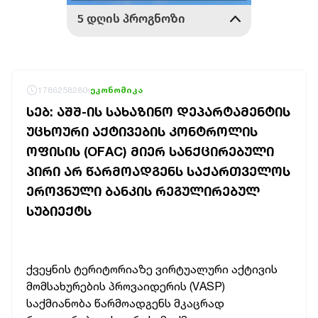
1786258280
ეკონომიკა
ᲡᲔᲑ: ᲐᲨᲨ-ᲘᲡ ᲡᲐᲮᲐᲖᲘᲜᲝ ᲓᲔᲞᲐᲠᲢᲐᲛᲔᲜᲢᲘᲡ
ᲣᲪᲮᲝᲣᲠᲘ ᲐᲥᲢᲘᲕᲔᲑᲘᲡ ᲙᲝᲜᲢᲠᲝᲚᲘᲡ
ᲝᲤᲘᲡᲘᲡ (OFAC) ᲛᲘᲔᲠ ᲡᲐᲜᲥᲪᲘᲠᲔᲑᲣᲚᲘ
ᲞᲘᲠᲘ ᲐᲠ ᲬᲐᲠᲛᲝᲐᲓᲒᲔᲜᲡ ᲡᲐᲥᲐᲠᲗᲕᲔᲚᲝᲡ
ᲔᲠᲝᲕᲜᲣᲚᲘ ᲑᲐᲜᲙᲘᲡ ᲠᲔᲒᲣᲚᲘᲠᲔᲑᲣᲚ
ᲡᲣᲑᲘᲔᲥᲢᲡ
ქვეყნის ტერიტორიაზე ვირტუალური აქტივის
მომსახურების პროვაიდერის (VASP)
საქმიანობა წარმოადგენს მკაცრად