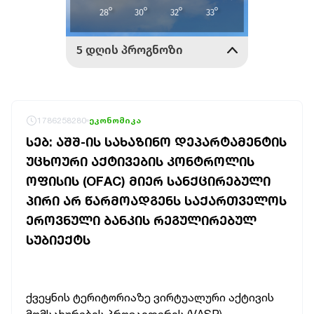
1786258280
ეკონომიკა
ᲡᲔᲑ: ᲐᲨᲨ-ᲘᲡ ᲡᲐᲮᲐᲖᲘᲜᲝ ᲓᲔᲞᲐᲠᲢᲐᲛᲔᲜᲢᲘᲡ
ᲣᲪᲮᲝᲣᲠᲘ ᲐᲥᲢᲘᲕᲔᲑᲘᲡ ᲙᲝᲜᲢᲠᲝᲚᲘᲡ
ᲝᲤᲘᲡᲘᲡ (OFAC) ᲛᲘᲔᲠ ᲡᲐᲜᲥᲪᲘᲠᲔᲑᲣᲚᲘ
ᲞᲘᲠᲘ ᲐᲠ ᲬᲐᲠᲛᲝᲐᲓᲒᲔᲜᲡ ᲡᲐᲥᲐᲠᲗᲕᲔᲚᲝᲡ
ᲔᲠᲝᲕᲜᲣᲚᲘ ᲑᲐᲜᲙᲘᲡ ᲠᲔᲒᲣᲚᲘᲠᲔᲑᲣᲚ
ᲡᲣᲑᲘᲔᲥᲢᲡ
ქვეყნის ტერიტორიაზე ვირტუალური აქტივის