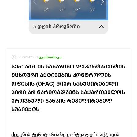
1786258280
ეკონომიკა
ᲡᲔᲑ: ᲐᲨᲨ-ᲘᲡ ᲡᲐᲮᲐᲖᲘᲜᲝ ᲓᲔᲞᲐᲠᲢᲐᲛᲔᲜᲢᲘᲡ
ᲣᲪᲮᲝᲣᲠᲘ ᲐᲥᲢᲘᲕᲔᲑᲘᲡ ᲙᲝᲜᲢᲠᲝᲚᲘᲡ
ᲝᲤᲘᲡᲘᲡ (OFAC) ᲛᲘᲔᲠ ᲡᲐᲜᲥᲪᲘᲠᲔᲑᲣᲚᲘ
ᲞᲘᲠᲘ ᲐᲠ ᲬᲐᲠᲛᲝᲐᲓᲒᲔᲜᲡ ᲡᲐᲥᲐᲠᲗᲕᲔᲚᲝᲡ
ᲔᲠᲝᲕᲜᲣᲚᲘ ᲑᲐᲜᲙᲘᲡ ᲠᲔᲒᲣᲚᲘᲠᲔᲑᲣᲚ
ᲡᲣᲑᲘᲔᲥᲢᲡ
ქვეყნის ტერიტორიაზე ვირტუალური აქტივის