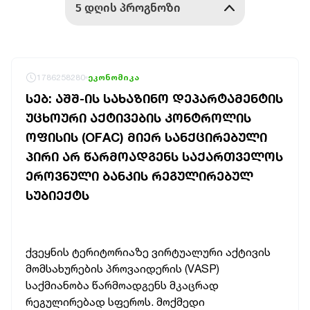
1786258280
ეკონომიკა
ᲡᲔᲑ: ᲐᲨᲨ-ᲘᲡ ᲡᲐᲮᲐᲖᲘᲜᲝ ᲓᲔᲞᲐᲠᲢᲐᲛᲔᲜᲢᲘᲡ
ᲣᲪᲮᲝᲣᲠᲘ ᲐᲥᲢᲘᲕᲔᲑᲘᲡ ᲙᲝᲜᲢᲠᲝᲚᲘᲡ
ᲝᲤᲘᲡᲘᲡ (OFAC) ᲛᲘᲔᲠ ᲡᲐᲜᲥᲪᲘᲠᲔᲑᲣᲚᲘ
ᲞᲘᲠᲘ ᲐᲠ ᲬᲐᲠᲛᲝᲐᲓᲒᲔᲜᲡ ᲡᲐᲥᲐᲠᲗᲕᲔᲚᲝᲡ
ᲔᲠᲝᲕᲜᲣᲚᲘ ᲑᲐᲜᲙᲘᲡ ᲠᲔᲒᲣᲚᲘᲠᲔᲑᲣᲚ
ᲡᲣᲑᲘᲔᲥᲢᲡ
ქვეყნის ტერიტორიაზე ვირტუალური აქტივის
მომსახურების პროვაიდერის (VASP)
საქმიანობა წარმოადგენს მკაცრად
რეგულირებად სფეროს. მოქმედი