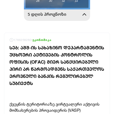
1786258280
ეკონომიკა
ᲡᲔᲑ: ᲐᲨᲨ-ᲘᲡ ᲡᲐᲮᲐᲖᲘᲜᲝ ᲓᲔᲞᲐᲠᲢᲐᲛᲔᲜᲢᲘᲡ
ᲣᲪᲮᲝᲣᲠᲘ ᲐᲥᲢᲘᲕᲔᲑᲘᲡ ᲙᲝᲜᲢᲠᲝᲚᲘᲡ
ᲝᲤᲘᲡᲘᲡ (OFAC) ᲛᲘᲔᲠ ᲡᲐᲜᲥᲪᲘᲠᲔᲑᲣᲚᲘ
ᲞᲘᲠᲘ ᲐᲠ ᲬᲐᲠᲛᲝᲐᲓᲒᲔᲜᲡ ᲡᲐᲥᲐᲠᲗᲕᲔᲚᲝᲡ
ᲔᲠᲝᲕᲜᲣᲚᲘ ᲑᲐᲜᲙᲘᲡ ᲠᲔᲒᲣᲚᲘᲠᲔᲑᲣᲚ
ᲡᲣᲑᲘᲔᲥᲢᲡ
ქვეყნის ტერიტორიაზე ვირტუალური აქტივის
მომსახურების პროვაიდერის (VASP)