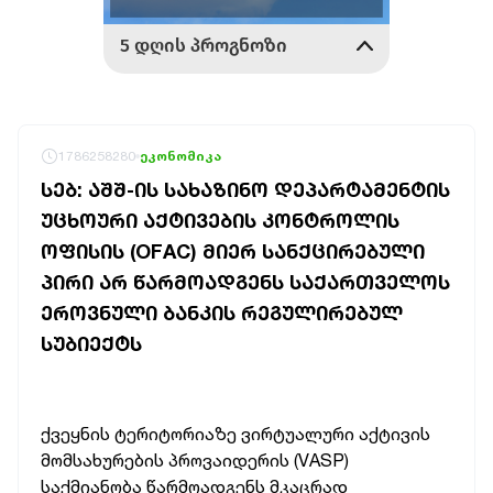
1786258280
ეკონომიკა
ᲡᲔᲑ: ᲐᲨᲨ-ᲘᲡ ᲡᲐᲮᲐᲖᲘᲜᲝ ᲓᲔᲞᲐᲠᲢᲐᲛᲔᲜᲢᲘᲡ
ᲣᲪᲮᲝᲣᲠᲘ ᲐᲥᲢᲘᲕᲔᲑᲘᲡ ᲙᲝᲜᲢᲠᲝᲚᲘᲡ
ᲝᲤᲘᲡᲘᲡ (OFAC) ᲛᲘᲔᲠ ᲡᲐᲜᲥᲪᲘᲠᲔᲑᲣᲚᲘ
ᲞᲘᲠᲘ ᲐᲠ ᲬᲐᲠᲛᲝᲐᲓᲒᲔᲜᲡ ᲡᲐᲥᲐᲠᲗᲕᲔᲚᲝᲡ
ᲔᲠᲝᲕᲜᲣᲚᲘ ᲑᲐᲜᲙᲘᲡ ᲠᲔᲒᲣᲚᲘᲠᲔᲑᲣᲚ
ᲡᲣᲑᲘᲔᲥᲢᲡ
ქვეყნის ტერიტორიაზე ვირტუალური აქტივის
მომსახურების პროვაიდერის (VASP)
საქმიანობა წარმოადგენს მკაცრად