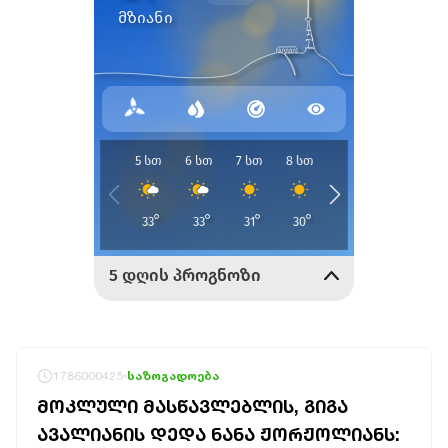
1786000425
საზოგადოება
ᲛᲝᲙᲚᲣᲚᲘ ᲛᲐᲡᲬᲐᲕᲚᲔᲑᲚᲘᲡ, ᲒᲘᲒᲐ
ᲐᲕᲐᲚᲘᲐᲜᲘᲡ ᲓᲔᲓᲐ ᲜᲐᲜᲐ ᲟᲝᲠᲟᲝᲚᲘᲐᲜᲡ: