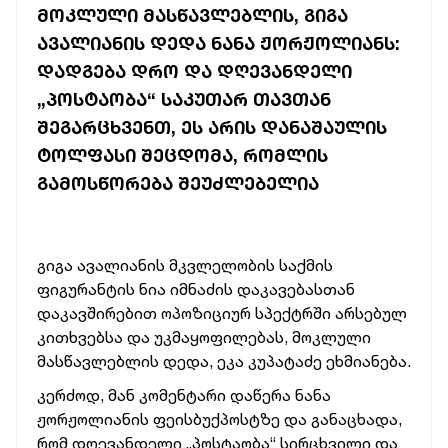
ᲛᲝᲙᲚᲣᲚᲘ ᲛᲐᲡᲬᲐᲕᲚᲔᲑᲚᲘᲡ, ᲒᲘᲒᲐ
ᲐᲕᲐᲚᲘᲐᲜᲘᲡ ᲓᲔᲓᲐ ᲜᲐᲜᲐ ᲟᲝᲠᲟᲝᲚᲘᲐᲜᲡ:
ᲓᲐᲓᲒᲔᲑᲐ ᲓᲠᲝ ᲓᲐ ᲓᲦᲔᲕᲐᲜᲓᲔᲚᲘ
„ᲞᲝᲡᲢᲐᲝᲑᲐ“ ᲡᲐᲙᲣᲗᲐᲠ ᲗᲐᲕᲗᲐᲜ
ᲨᲔᲒᲐᲠᲪᲮᲕᲔᲜᲗ, ᲔᲡ ᲐᲠᲘᲡ ᲓᲐᲜᲐᲨᲐᲣᲚᲘᲡ
ᲢᲝᲚᲤᲐᲡᲘ ᲨᲔᲪᲓᲝᲛᲐ, ᲠᲝᲛᲚᲘᲡ
ᲒᲐᲛᲝᲡᲬᲝᲠᲔᲑᲐ ᲨᲔᲣᲫᲚᲔᲑᲔᲚᲘᲐ
გიგა ავალიანის მკვლელობის საქმის
ფიგურანტის ნია იმნაძის დაკავებასთან
დაკავშირებით ოპოზიციურ სპექტრში არსებულ
კითხვებსა და უკმაყოფილებას, მოკლული
მასწავლებლის დედა, ეკა კუპატაძე ეხმიანება.
კერძოდ, მან კომენტარი დაწერა ნანა
ჟორჟოლიანის ფეისბუქპოსტზე და განაცხადა,
რომ დღევანდელი „პოსტაობა“ სირცხვილი და