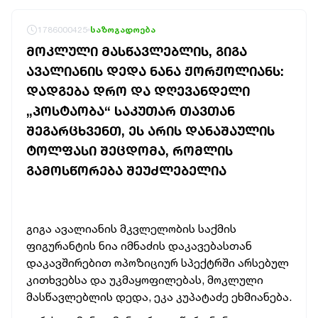
1786000425
საზოგადოება
ᲛᲝᲙᲚᲣᲚᲘ ᲛᲐᲡᲬᲐᲕᲚᲔᲑᲚᲘᲡ, ᲒᲘᲒᲐ
ᲐᲕᲐᲚᲘᲐᲜᲘᲡ ᲓᲔᲓᲐ ᲜᲐᲜᲐ ᲟᲝᲠᲟᲝᲚᲘᲐᲜᲡ:
ᲓᲐᲓᲒᲔᲑᲐ ᲓᲠᲝ ᲓᲐ ᲓᲦᲔᲕᲐᲜᲓᲔᲚᲘ
„ᲞᲝᲡᲢᲐᲝᲑᲐ“ ᲡᲐᲙᲣᲗᲐᲠ ᲗᲐᲕᲗᲐᲜ
ᲨᲔᲒᲐᲠᲪᲮᲕᲔᲜᲗ, ᲔᲡ ᲐᲠᲘᲡ ᲓᲐᲜᲐᲨᲐᲣᲚᲘᲡ
ᲢᲝᲚᲤᲐᲡᲘ ᲨᲔᲪᲓᲝᲛᲐ, ᲠᲝᲛᲚᲘᲡ
ᲒᲐᲛᲝᲡᲬᲝᲠᲔᲑᲐ ᲨᲔᲣᲫᲚᲔᲑᲔᲚᲘᲐ
გიგა ავალიანის მკვლელობის საქმის
ფიგურანტის ნია იმნაძის დაკავებასთან
დაკავშირებით ოპოზიციურ სპექტრში არსებულ
კითხვებსა და უკმაყოფილებას, მოკლული
მასწავლებლის დედა, ეკა კუპატაძე ეხმიანება.