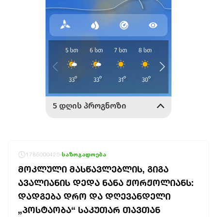
1786000425
საზოგადოება
ᲛᲝᲙᲚᲣᲚᲘ ᲛᲐᲡᲬᲐᲕᲚᲔᲑᲚᲘᲡ, ᲒᲘᲒᲐ
ᲐᲕᲐᲚᲘᲐᲜᲘᲡ ᲓᲔᲓᲐ ᲜᲐᲜᲐ ᲟᲝᲠᲟᲝᲚᲘᲐᲜᲡ:
ᲓᲐᲓᲒᲔᲑᲐ ᲓᲠᲝ ᲓᲐ ᲓᲦᲔᲕᲐᲜᲓᲔᲚᲘ
„ᲞᲝᲡᲢᲐᲝᲑᲐ“ ᲡᲐᲙᲣᲗᲐᲠ ᲗᲐᲕᲗᲐᲜ