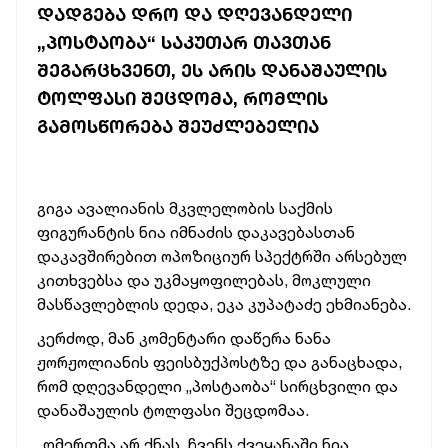
ᲓᲐᲓᲒᲔᲑᲐ ᲓᲠᲝ ᲓᲐ ᲓᲦᲔᲕᲐᲜᲓᲔᲚᲘ
„ᲞᲝᲡᲢᲐᲝᲑᲐ“ ᲡᲐᲙᲣᲗᲐᲠ ᲗᲐᲕᲗᲐᲜ
ᲨᲔᲒᲐᲠᲪᲮᲕᲔᲜᲗ, ᲔᲡ ᲐᲠᲘᲡ ᲓᲐᲜᲐᲨᲐᲣᲚᲘᲡ
ᲢᲝᲚᲤᲐᲡᲘ ᲨᲔᲪᲓᲝᲛᲐ, ᲠᲝᲛᲚᲘᲡ
ᲒᲐᲛᲝᲡᲬᲝᲠᲔᲑᲐ ᲨᲔᲣᲫᲚᲔᲑᲔᲚᲘᲐ
გიგა ავალიანის მკვლელობის საქმის
ფიგურანტის ნია იმნაძის დაკავებასთან
დაკავშირებით ოპოზიციურ სპექტრში არსებულ
კითხვებსა და უკმაყოფილებას, მოკლული
მასწავლებლის დედა, ეკა კუპატაძე ეხმიანება.
კერძოდ, მან კომენტარი დაწერა ნანა
ჟორჟოლიანის ფეისბუქპოსტზე და განაცხადა,
რომ დღევანდელი „პოსტაობა“ სირცხვილი და
დანაშაულის ტოლფასი შეცდომაა.
„ღმერთმა არ ქნას, ჩვენს ქვეყანაში ნია