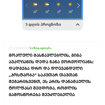
1786000425
საზოგადოება
ᲛᲝᲙᲚᲣᲚᲘ ᲛᲐᲡᲬᲐᲕᲚᲔᲑᲚᲘᲡ, ᲒᲘᲒᲐ
ᲐᲕᲐᲚᲘᲐᲜᲘᲡ ᲓᲔᲓᲐ ᲜᲐᲜᲐ ᲟᲝᲠᲟᲝᲚᲘᲐᲜᲡ:
ᲓᲐᲓᲒᲔᲑᲐ ᲓᲠᲝ ᲓᲐ ᲓᲦᲔᲕᲐᲜᲓᲔᲚᲘ
„ᲞᲝᲡᲢᲐᲝᲑᲐ“ ᲡᲐᲙᲣᲗᲐᲠ ᲗᲐᲕᲗᲐᲜ
ᲨᲔᲒᲐᲠᲪᲮᲕᲔᲜᲗ, ᲔᲡ ᲐᲠᲘᲡ ᲓᲐᲜᲐᲨᲐᲣᲚᲘᲡ
ᲢᲝᲚᲤᲐᲡᲘ ᲨᲔᲪᲓᲝᲛᲐ, ᲠᲝᲛᲚᲘᲡ
ᲒᲐᲛᲝᲡᲬᲝᲠᲔᲑᲐ ᲨᲔᲣᲫᲚᲔᲑᲔᲚᲘᲐ