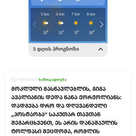
1786000425
საზოგადოება
ᲛᲝᲙᲚᲣᲚᲘ ᲛᲐᲡᲬᲐᲕᲚᲔᲑᲚᲘᲡ, ᲒᲘᲒᲐ
ᲐᲕᲐᲚᲘᲐᲜᲘᲡ ᲓᲔᲓᲐ ᲜᲐᲜᲐ ᲟᲝᲠᲟᲝᲚᲘᲐᲜᲡ:
ᲓᲐᲓᲒᲔᲑᲐ ᲓᲠᲝ ᲓᲐ ᲓᲦᲔᲕᲐᲜᲓᲔᲚᲘ
„ᲞᲝᲡᲢᲐᲝᲑᲐ“ ᲡᲐᲙᲣᲗᲐᲠ ᲗᲐᲕᲗᲐᲜ
ᲨᲔᲒᲐᲠᲪᲮᲕᲔᲜᲗ, ᲔᲡ ᲐᲠᲘᲡ ᲓᲐᲜᲐᲨᲐᲣᲚᲘᲡ
ᲢᲝᲚᲤᲐᲡᲘ ᲨᲔᲪᲓᲝᲛᲐ, ᲠᲝᲛᲚᲘᲡ