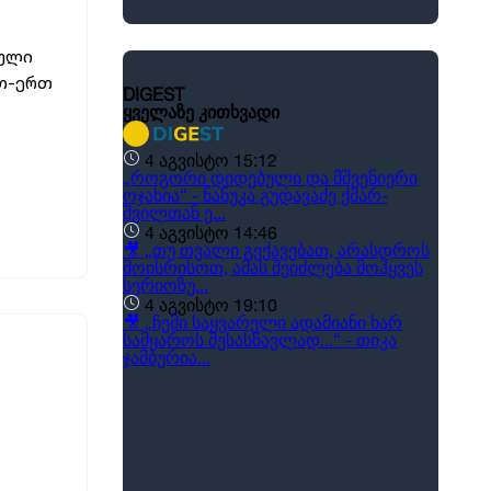
ბული
რთ-ერთ