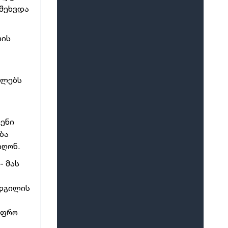
მასშტაბით ელექტროენერგიის
 შეხვდა
გათიშვა გამოიწვია - უახლოეს
დროში ელექტროენერგიის
მიწოდება მთელი ქვეყნის
ლის
მასშტაბით აღდგება
ელებს
ვენი
ბა
იღონ.
- მას
ადგილის
უფრო