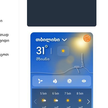
ი
დი
რთად
შვიდი
ოცოთ