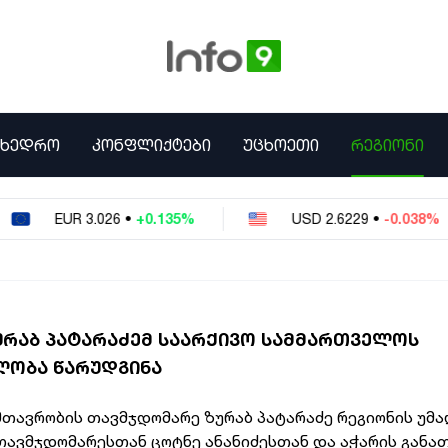
ᲛᲮᲔᲓᲠᲝ
ᲙᲝᲜᲤᲚᲘᲥᲢᲔᲑᲘ
ᲣᲪᲮᲝᲔᲗᲘ
ᲠᲔᲒᲘᲝᲜᲘ
EUR
3.026
•
+0.135%
USD
2.6229
•
-0.038%
ᲣᲠᲐᲑ ᲞᲐᲢᲐᲠᲐᲫᲔᲛ ᲡᲐᲐᲠᲥᲘᲕᲝ ᲡᲐᲛᲛᲐᲠᲗᲕᲔᲚᲝᲡ
ᲚᲝᲑᲐ ᲬᲐᲠᲣᲓᲒᲘᲜᲐ
მთავრობის თავმჯდომარე ზურაბ პატარაძე რეგიონის უმ
თავმჯდომარესთან ცოტნე ანანიძესთან და აჭარის განა