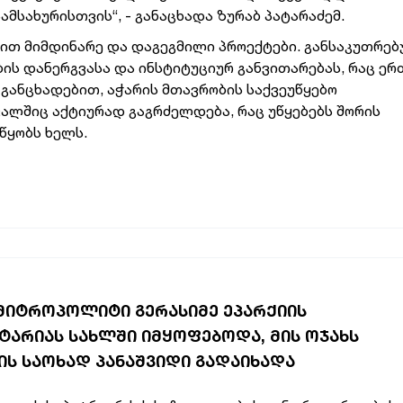
სახურისთვის“, - განაცხადა ზურაბ პატარაძემ.
ით მიმდინარე და დაგეგმილი პროექტები. განსაკუთრე
ს დანერგვასა და ინსტიტუციურ განვითარებას, რაც ე
 განცხადებით, აჭარის მთავრობის საქვეუწყებო
ალშიც აქტიურად გაგრძელდება, რაც უწყებებს შორის
წყობს ხელს.
 ᲛᲘᲢᲠᲝᲞᲝᲚᲘᲢᲘ ᲒᲔᲠᲐᲡᲘᲛᲔ ᲔᲞᲐᲠᲥᲘᲘᲡ
ᲐᲠᲘᲐᲡ ᲡᲐᲮᲚᲨᲘ ᲘᲛᲧᲝᲤᲔᲑᲝᲓᲐ, ᲛᲘᲡ ᲝᲯᲐᲮᲡ
Ს ᲡᲐᲝᲮᲐᲓ ᲞᲐᲜᲐᲨᲕᲘᲓᲘ ᲒᲐᲓᲐᲘᲮᲐᲓᲐ