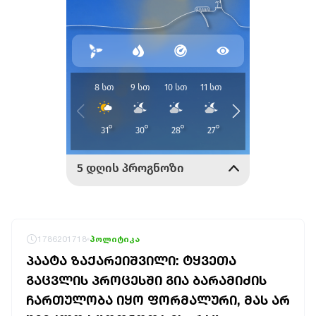
1786201718
პოლიტიკა
ᲞᲐᲐᲢᲐ ᲖᲐᲥᲐᲠᲔᲘᲨᲕᲘᲚᲘ: ᲢᲧᲕᲔᲗᲐ
ᲒᲐᲪᲕᲚᲘᲡ ᲞᲠᲝᲪᲔᲡᲨᲘ ᲒᲘᲐ ᲑᲐᲠᲐᲛᲘᲫᲘᲡ
ᲩᲐᲠᲗᲣᲚᲝᲑᲐ ᲘᲧᲝ ᲤᲝᲠᲛᲐᲚᲣᲠᲘ, ᲛᲐᲡ ᲐᲠ