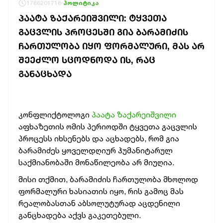
1786201718
პოლიტიკა
ᲞᲐᲐᲢᲐ ᲖᲐᲥᲐᲠᲔᲘᲨᲕᲘᲚᲘ: ᲢᲧᲕᲔᲗᲐ
ᲒᲐᲪᲕᲚᲘᲡ ᲞᲠᲝᲪᲔᲡᲨᲘ ᲒᲘᲐ ᲑᲐᲠᲐᲛᲘᲫᲘᲡ
ᲩᲐᲠᲗᲣᲚᲝᲑᲐ ᲘᲧᲝ ᲤᲝᲠᲛᲐᲚᲣᲠᲘ, ᲛᲐᲡ ᲐᲠ
ᲨᲔᲔᲫᲚᲝ ᲡᲪᲝᲓᲜᲝᲓᲐ ᲘᲡ, ᲠᲐᲪ
ᲒᲐᲜᲐᲪᲮᲐᲓᲐ
კონფლიქტოლოგი
პაატა ზაქარეიშვილი
აფხაზეთის ომის პერიოდში ტყვეთა გაცვლის
პროცესს იხსენებს და აცხადებს, რომ გია
ბარამიძეს ყოველდღიურ ჰუმანიტარულ
საქმიანობაში მონაწილეობა არ მიუღია.
მისი თქმით, ბარამიძის ჩართულობა მხოლოდ
ფორმალური ხასიათის იყო, რის გამოც მას
რეალობასთან აბსოლუტურად აცდენილი
განცხადება აქვს გაკეთებული.