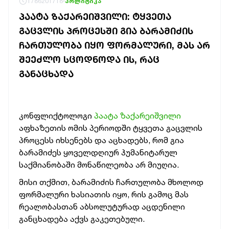
1786201718
პოლიტიკა
ᲞᲐᲐᲢᲐ ᲖᲐᲥᲐᲠᲔᲘᲨᲕᲘᲚᲘ: ᲢᲧᲕᲔᲗᲐ
ᲒᲐᲪᲕᲚᲘᲡ ᲞᲠᲝᲪᲔᲡᲨᲘ ᲒᲘᲐ ᲑᲐᲠᲐᲛᲘᲫᲘᲡ
ᲩᲐᲠᲗᲣᲚᲝᲑᲐ ᲘᲧᲝ ᲤᲝᲠᲛᲐᲚᲣᲠᲘ, ᲛᲐᲡ ᲐᲠ
ᲨᲔᲔᲫᲚᲝ ᲡᲪᲝᲓᲜᲝᲓᲐ ᲘᲡ, ᲠᲐᲪ
ᲒᲐᲜᲐᲪᲮᲐᲓᲐ
კონფლიქტოლოგი
პაატა ზაქარეიშვილი
აფხაზეთის ომის პერიოდში ტყვეთა გაცვლის
პროცესს იხსენებს და აცხადებს, რომ გია
ბარამიძეს ყოველდღიურ ჰუმანიტარულ
საქმიანობაში მონაწილეობა არ მიუღია.
მისი თქმით, ბარამიძის ჩართულობა მხოლოდ
ფორმალური ხასიათის იყო, რის გამოც მას
რეალობასთან აბსოლუტურად აცდენილი
განცხადება აქვს გაკეთებული.