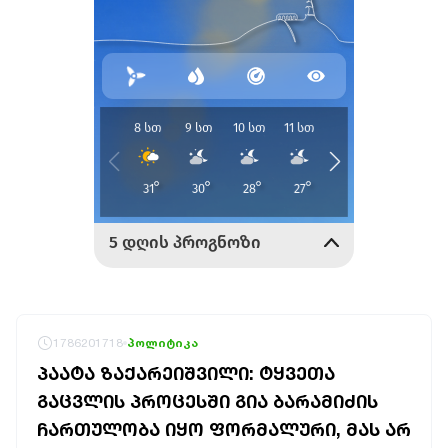
1786201718
პოლიტიკა
ᲞᲐᲐᲢᲐ ᲖᲐᲥᲐᲠᲔᲘᲨᲕᲘᲚᲘ: ᲢᲧᲕᲔᲗᲐ
ᲒᲐᲪᲕᲚᲘᲡ ᲞᲠᲝᲪᲔᲡᲨᲘ ᲒᲘᲐ ᲑᲐᲠᲐᲛᲘᲫᲘᲡ
ᲩᲐᲠᲗᲣᲚᲝᲑᲐ ᲘᲧᲝ ᲤᲝᲠᲛᲐᲚᲣᲠᲘ, ᲛᲐᲡ ᲐᲠ