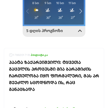
1786201718
პოლიტიკა
ᲞᲐᲐᲢᲐ ᲖᲐᲥᲐᲠᲔᲘᲨᲕᲘᲚᲘ: ᲢᲧᲕᲔᲗᲐ
ᲒᲐᲪᲕᲚᲘᲡ ᲞᲠᲝᲪᲔᲡᲨᲘ ᲒᲘᲐ ᲑᲐᲠᲐᲛᲘᲫᲘᲡ
ᲩᲐᲠᲗᲣᲚᲝᲑᲐ ᲘᲧᲝ ᲤᲝᲠᲛᲐᲚᲣᲠᲘ, ᲛᲐᲡ ᲐᲠ
ᲨᲔᲔᲫᲚᲝ ᲡᲪᲝᲓᲜᲝᲓᲐ ᲘᲡ, ᲠᲐᲪ
ᲒᲐᲜᲐᲪᲮᲐᲓᲐ