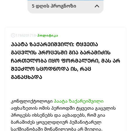
1786201718
პოლიტიკა
ᲞᲐᲐᲢᲐ ᲖᲐᲥᲐᲠᲔᲘᲨᲕᲘᲚᲘ: ᲢᲧᲕᲔᲗᲐ
ᲒᲐᲪᲕᲚᲘᲡ ᲞᲠᲝᲪᲔᲡᲨᲘ ᲒᲘᲐ ᲑᲐᲠᲐᲛᲘᲫᲘᲡ
ᲩᲐᲠᲗᲣᲚᲝᲑᲐ ᲘᲧᲝ ᲤᲝᲠᲛᲐᲚᲣᲠᲘ, ᲛᲐᲡ ᲐᲠ
ᲨᲔᲔᲫᲚᲝ ᲡᲪᲝᲓᲜᲝᲓᲐ ᲘᲡ, ᲠᲐᲪ
ᲒᲐᲜᲐᲪᲮᲐᲓᲐ
კონფლიქტოლოგი
პაატა ზაქარეიშვილი
აფხაზეთის ომის პერიოდში ტყვეთა გაცვლის
პროცესს იხსენებს და აცხადებს, რომ გია
ბარამიძეს ყოველდღიურ ჰუმანიტარულ
საქმიანობაში მონაწილეობა არ მიუღია.