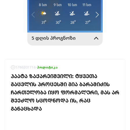
1786201718
პოლიტიკა
ᲞᲐᲐᲢᲐ ᲖᲐᲥᲐᲠᲔᲘᲨᲕᲘᲚᲘ: ᲢᲧᲕᲔᲗᲐ
ᲒᲐᲪᲕᲚᲘᲡ ᲞᲠᲝᲪᲔᲡᲨᲘ ᲒᲘᲐ ᲑᲐᲠᲐᲛᲘᲫᲘᲡ
ᲩᲐᲠᲗᲣᲚᲝᲑᲐ ᲘᲧᲝ ᲤᲝᲠᲛᲐᲚᲣᲠᲘ, ᲛᲐᲡ ᲐᲠ
ᲨᲔᲔᲫᲚᲝ ᲡᲪᲝᲓᲜᲝᲓᲐ ᲘᲡ, ᲠᲐᲪ
ᲒᲐᲜᲐᲪᲮᲐᲓᲐ