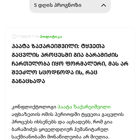
1786201718
პოლიტიკა
ᲞᲐᲐᲢᲐ ᲖᲐᲥᲐᲠᲔᲘᲨᲕᲘᲚᲘ: ᲢᲧᲕᲔᲗᲐ
ᲒᲐᲪᲕᲚᲘᲡ ᲞᲠᲝᲪᲔᲡᲨᲘ ᲒᲘᲐ ᲑᲐᲠᲐᲛᲘᲫᲘᲡ
ᲩᲐᲠᲗᲣᲚᲝᲑᲐ ᲘᲧᲝ ᲤᲝᲠᲛᲐᲚᲣᲠᲘ, ᲛᲐᲡ ᲐᲠ
ᲨᲔᲔᲫᲚᲝ ᲡᲪᲝᲓᲜᲝᲓᲐ ᲘᲡ, ᲠᲐᲪ
ᲒᲐᲜᲐᲪᲮᲐᲓᲐ
კონფლიქტოლოგი
პაატა ზაქარეიშვილი
აფხაზეთის ომის პერიოდში ტყვეთა გაცვლის
პროცესს იხსენებს და აცხადებს, რომ გია
ბარამიძეს ყოველდღიურ ჰუმანიტარულ
საქმიანობაში მონაწილეობა არ მიუღია.