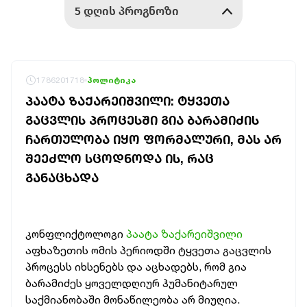
1786201718
პოლიტიკა
ᲞᲐᲐᲢᲐ ᲖᲐᲥᲐᲠᲔᲘᲨᲕᲘᲚᲘ: ᲢᲧᲕᲔᲗᲐ
ᲒᲐᲪᲕᲚᲘᲡ ᲞᲠᲝᲪᲔᲡᲨᲘ ᲒᲘᲐ ᲑᲐᲠᲐᲛᲘᲫᲘᲡ
ᲩᲐᲠᲗᲣᲚᲝᲑᲐ ᲘᲧᲝ ᲤᲝᲠᲛᲐᲚᲣᲠᲘ, ᲛᲐᲡ ᲐᲠ
ᲨᲔᲔᲫᲚᲝ ᲡᲪᲝᲓᲜᲝᲓᲐ ᲘᲡ, ᲠᲐᲪ
ᲒᲐᲜᲐᲪᲮᲐᲓᲐ
კონფლიქტოლოგი
პაატა ზაქარეიშვილი
აფხაზეთის ომის პერიოდში ტყვეთა გაცვლის
პროცესს იხსენებს და აცხადებს, რომ გია
ბარამიძეს ყოველდღიურ ჰუმანიტარულ
საქმიანობაში მონაწილეობა არ მიუღია.