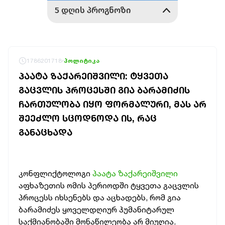
1786201718
პოლიტიკა
ᲞᲐᲐᲢᲐ ᲖᲐᲥᲐᲠᲔᲘᲨᲕᲘᲚᲘ: ᲢᲧᲕᲔᲗᲐ
ᲒᲐᲪᲕᲚᲘᲡ ᲞᲠᲝᲪᲔᲡᲨᲘ ᲒᲘᲐ ᲑᲐᲠᲐᲛᲘᲫᲘᲡ
ᲩᲐᲠᲗᲣᲚᲝᲑᲐ ᲘᲧᲝ ᲤᲝᲠᲛᲐᲚᲣᲠᲘ, ᲛᲐᲡ ᲐᲠ
ᲨᲔᲔᲫᲚᲝ ᲡᲪᲝᲓᲜᲝᲓᲐ ᲘᲡ, ᲠᲐᲪ
ᲒᲐᲜᲐᲪᲮᲐᲓᲐ
კონფლიქტოლოგი
პაატა ზაქარეიშვილი
აფხაზეთის ომის პერიოდში ტყვეთა გაცვლის
პროცესს იხსენებს და აცხადებს, რომ გია
ბარამიძეს ყოველდღიურ ჰუმანიტარულ
საქმიანობაში მონაწილეობა არ მიუღია.