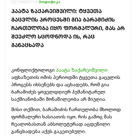
1786201718
პოლიტიკა
ᲞᲐᲐᲢᲐ ᲖᲐᲥᲐᲠᲔᲘᲨᲕᲘᲚᲘ: ᲢᲧᲕᲔᲗᲐ
ᲒᲐᲪᲕᲚᲘᲡ ᲞᲠᲝᲪᲔᲡᲨᲘ ᲒᲘᲐ ᲑᲐᲠᲐᲛᲘᲫᲘᲡ
ᲩᲐᲠᲗᲣᲚᲝᲑᲐ ᲘᲧᲝ ᲤᲝᲠᲛᲐᲚᲣᲠᲘ, ᲛᲐᲡ ᲐᲠ
ᲨᲔᲔᲫᲚᲝ ᲡᲪᲝᲓᲜᲝᲓᲐ ᲘᲡ, ᲠᲐᲪ
ᲒᲐᲜᲐᲪᲮᲐᲓᲐ
კონფლიქტოლოგი
პაატა ზაქარეიშვილი
აფხაზეთის ომის პერიოდში ტყვეთა გაცვლის
პროცესს იხსენებს და აცხადებს, რომ გია
ბარამიძეს ყოველდღიურ ჰუმანიტარულ
საქმიანობაში მონაწილეობა არ მიუღია.
მისი თქმით, ბარამიძის ჩართულობა მხოლოდ
ფორმალური ხასიათის იყო, რის გამოც მას
რეალობასთან აბსოლუტურად აცდენილი
განცხადება აქვს გაკეთებული.