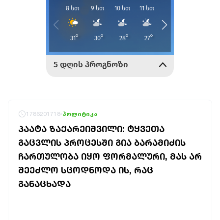
1786201718
პოლიტიკა
ᲞᲐᲐᲢᲐ ᲖᲐᲥᲐᲠᲔᲘᲨᲕᲘᲚᲘ: ᲢᲧᲕᲔᲗᲐ
ᲒᲐᲪᲕᲚᲘᲡ ᲞᲠᲝᲪᲔᲡᲨᲘ ᲒᲘᲐ ᲑᲐᲠᲐᲛᲘᲫᲘᲡ
ᲩᲐᲠᲗᲣᲚᲝᲑᲐ ᲘᲧᲝ ᲤᲝᲠᲛᲐᲚᲣᲠᲘ, ᲛᲐᲡ ᲐᲠ
ᲨᲔᲔᲫᲚᲝ ᲡᲪᲝᲓᲜᲝᲓᲐ ᲘᲡ, ᲠᲐᲪ
ᲒᲐᲜᲐᲪᲮᲐᲓᲐ