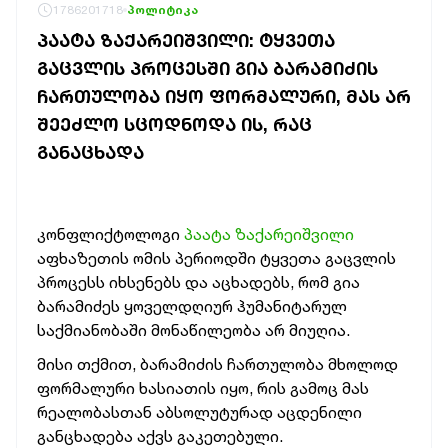
1786201718
პოლიტიკა
ᲞᲐᲐᲢᲐ ᲖᲐᲥᲐᲠᲔᲘᲨᲕᲘᲚᲘ: ᲢᲧᲕᲔᲗᲐ
ᲒᲐᲪᲕᲚᲘᲡ ᲞᲠᲝᲪᲔᲡᲨᲘ ᲒᲘᲐ ᲑᲐᲠᲐᲛᲘᲫᲘᲡ
ᲩᲐᲠᲗᲣᲚᲝᲑᲐ ᲘᲧᲝ ᲤᲝᲠᲛᲐᲚᲣᲠᲘ, ᲛᲐᲡ ᲐᲠ
ᲨᲔᲔᲫᲚᲝ ᲡᲪᲝᲓᲜᲝᲓᲐ ᲘᲡ, ᲠᲐᲪ
ᲒᲐᲜᲐᲪᲮᲐᲓᲐ
კონფლიქტოლოგი
პაატა ზაქარეიშვილი
აფხაზეთის ომის პერიოდში ტყვეთა გაცვლის
პროცესს იხსენებს და აცხადებს, რომ გია
ბარამიძეს ყოველდღიურ ჰუმანიტარულ
საქმიანობაში მონაწილეობა არ მიუღია.
მისი თქმით, ბარამიძის ჩართულობა მხოლოდ
ფორმალური ხასიათის იყო, რის გამოც მას
რეალობასთან აბსოლუტურად აცდენილი
განცხადება აქვს გაკეთებული.