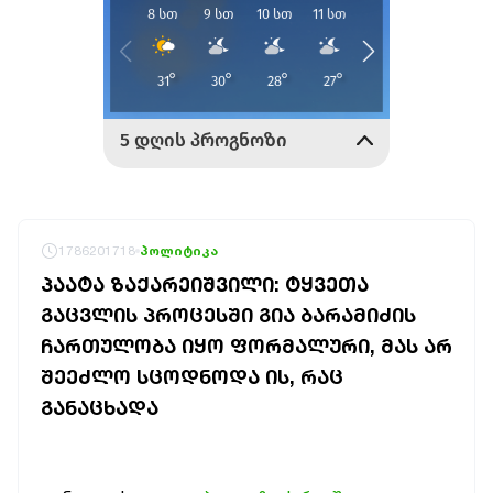
1786201718
პოლიტიკა
ᲞᲐᲐᲢᲐ ᲖᲐᲥᲐᲠᲔᲘᲨᲕᲘᲚᲘ: ᲢᲧᲕᲔᲗᲐ
ᲒᲐᲪᲕᲚᲘᲡ ᲞᲠᲝᲪᲔᲡᲨᲘ ᲒᲘᲐ ᲑᲐᲠᲐᲛᲘᲫᲘᲡ
ᲩᲐᲠᲗᲣᲚᲝᲑᲐ ᲘᲧᲝ ᲤᲝᲠᲛᲐᲚᲣᲠᲘ, ᲛᲐᲡ ᲐᲠ
ᲨᲔᲔᲫᲚᲝ ᲡᲪᲝᲓᲜᲝᲓᲐ ᲘᲡ, ᲠᲐᲪ
ᲒᲐᲜᲐᲪᲮᲐᲓᲐ