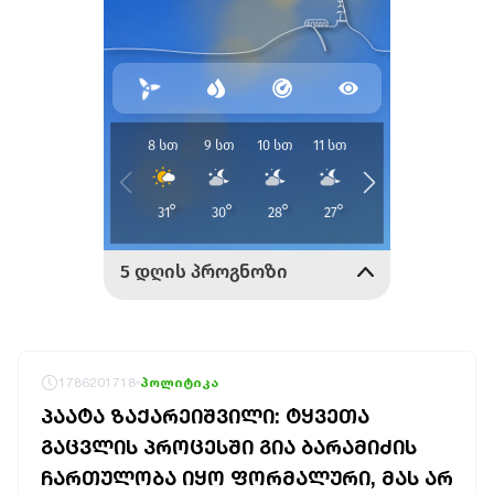
1786201718
პოლიტიკა
ᲞᲐᲐᲢᲐ ᲖᲐᲥᲐᲠᲔᲘᲨᲕᲘᲚᲘ: ᲢᲧᲕᲔᲗᲐ
ᲒᲐᲪᲕᲚᲘᲡ ᲞᲠᲝᲪᲔᲡᲨᲘ ᲒᲘᲐ ᲑᲐᲠᲐᲛᲘᲫᲘᲡ
ᲩᲐᲠᲗᲣᲚᲝᲑᲐ ᲘᲧᲝ ᲤᲝᲠᲛᲐᲚᲣᲠᲘ, ᲛᲐᲡ ᲐᲠ