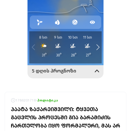
1786201718
პოლიტიკა
ᲞᲐᲐᲢᲐ ᲖᲐᲥᲐᲠᲔᲘᲨᲕᲘᲚᲘ: ᲢᲧᲕᲔᲗᲐ
ᲒᲐᲪᲕᲚᲘᲡ ᲞᲠᲝᲪᲔᲡᲨᲘ ᲒᲘᲐ ᲑᲐᲠᲐᲛᲘᲫᲘᲡ
ᲩᲐᲠᲗᲣᲚᲝᲑᲐ ᲘᲧᲝ ᲤᲝᲠᲛᲐᲚᲣᲠᲘ, ᲛᲐᲡ ᲐᲠ