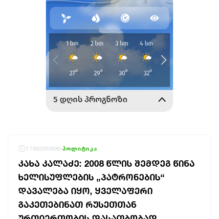
1786350996
პოლიტიკა
ᲙᲐᲮᲐ ᲙᲐᲚᲐᲫᲔ: 2008 ᲬᲚᲘᲡ ᲨᲔᲛᲓᲔᲒ ᲬᲘᲜᲐ
ᲮᲔᲚᲘᲡᲣᲤᲚᲔᲑᲘᲡ „ᲞᲐᲢᲠᲝᲜᲔᲑᲘᲡ“
ᲓᲐᲕᲐᲚᲔᲑᲐ ᲘᲧᲝ, ᲧᲕᲔᲚᲐᲤᲔᲠᲘ
ᲒᲐᲙᲔᲗᲔᲑᲘᲜᲐᲗ ᲠᲣᲡᲔᲗᲗᲐᲜ
ᲣᲠᲗᲘᲔᲠᲗᲝᲑᲘᲡ ᲓᲐᲡᲐᲗᲑᲝᲑᲐᲓ