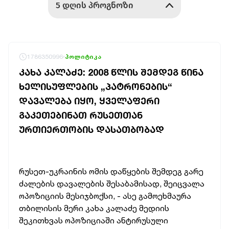
1786350996
პოლიტიკა
ᲙᲐᲮᲐ ᲙᲐᲚᲐᲫᲔ: 2008 ᲬᲚᲘᲡ ᲨᲔᲛᲓᲔᲒ ᲬᲘᲜᲐ
ᲮᲔᲚᲘᲡᲣᲤᲚᲔᲑᲘᲡ „ᲞᲐᲢᲠᲝᲜᲔᲑᲘᲡ“
ᲓᲐᲕᲐᲚᲔᲑᲐ ᲘᲧᲝ, ᲧᲕᲔᲚᲐᲤᲔᲠᲘ
ᲒᲐᲙᲔᲗᲔᲑᲘᲜᲐᲗ ᲠᲣᲡᲔᲗᲗᲐᲜ
ᲣᲠᲗᲘᲔᲠᲗᲝᲑᲘᲡ ᲓᲐᲡᲐᲗᲑᲝᲑᲐᲓ
რუსეთ-უკრაინის ომის დაწყების შემდეგ გარე
ძალების დავალების შესაბამისად, შეიცვალა
ოპოზიციის მესიჯბოქსი, - ასე გამოეხმაურა
თბილისის მერი კახა კალაძე მედიის
შეკითხვას ოპოზიციაში ანტირუსული