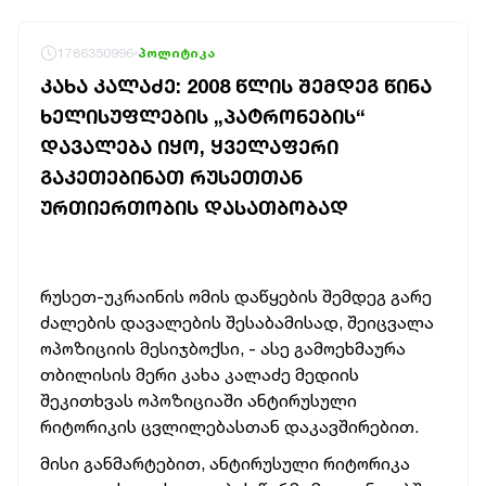
1786350996
პოლიტიკა
ᲙᲐᲮᲐ ᲙᲐᲚᲐᲫᲔ: 2008 ᲬᲚᲘᲡ ᲨᲔᲛᲓᲔᲒ ᲬᲘᲜᲐ
ᲮᲔᲚᲘᲡᲣᲤᲚᲔᲑᲘᲡ „ᲞᲐᲢᲠᲝᲜᲔᲑᲘᲡ“
ᲓᲐᲕᲐᲚᲔᲑᲐ ᲘᲧᲝ, ᲧᲕᲔᲚᲐᲤᲔᲠᲘ
ᲒᲐᲙᲔᲗᲔᲑᲘᲜᲐᲗ ᲠᲣᲡᲔᲗᲗᲐᲜ
ᲣᲠᲗᲘᲔᲠᲗᲝᲑᲘᲡ ᲓᲐᲡᲐᲗᲑᲝᲑᲐᲓ
რუსეთ-უკრაინის ომის დაწყების შემდეგ გარე
ძალების დავალების შესაბამისად, შეიცვალა
ოპოზიციის მესიჯბოქსი, - ასე გამოეხმაურა
თბილისის მერი კახა კალაძე მედიის
შეკითხვას ოპოზიციაში ანტირუსული
რიტორიკის ცვლილებასთან დაკავშირებით.
მისი განმარტებით, ანტირუსული რიტორიკა