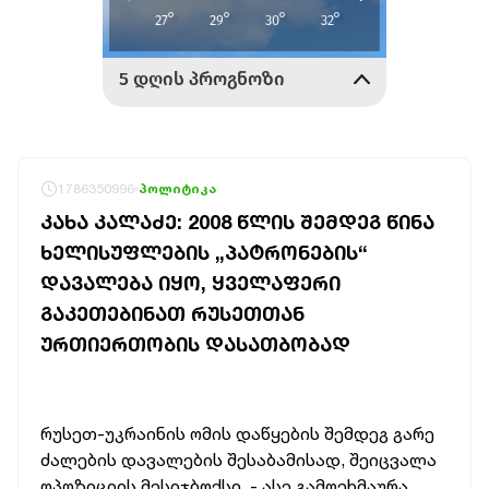
1786350996
პოლიტიკა
ᲙᲐᲮᲐ ᲙᲐᲚᲐᲫᲔ: 2008 ᲬᲚᲘᲡ ᲨᲔᲛᲓᲔᲒ ᲬᲘᲜᲐ
ᲮᲔᲚᲘᲡᲣᲤᲚᲔᲑᲘᲡ „ᲞᲐᲢᲠᲝᲜᲔᲑᲘᲡ“
ᲓᲐᲕᲐᲚᲔᲑᲐ ᲘᲧᲝ, ᲧᲕᲔᲚᲐᲤᲔᲠᲘ
ᲒᲐᲙᲔᲗᲔᲑᲘᲜᲐᲗ ᲠᲣᲡᲔᲗᲗᲐᲜ
ᲣᲠᲗᲘᲔᲠᲗᲝᲑᲘᲡ ᲓᲐᲡᲐᲗᲑᲝᲑᲐᲓ
რუსეთ-უკრაინის ომის დაწყების შემდეგ გარე
ძალების დავალების შესაბამისად, შეიცვალა
ოპოზიციის მესიჯბოქსი, - ასე გამოეხმაურა