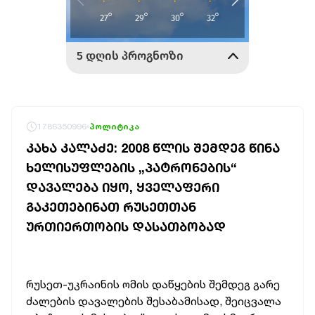
1786350996
პოლიტიკა
ᲙᲐᲮᲐ ᲙᲐᲚᲐᲫᲔ: 2008 ᲬᲚᲘᲡ ᲨᲔᲛᲓᲔᲒ ᲬᲘᲜᲐ
ᲮᲔᲚᲘᲡᲣᲤᲚᲔᲑᲘᲡ „ᲞᲐᲢᲠᲝᲜᲔᲑᲘᲡ“
ᲓᲐᲕᲐᲚᲔᲑᲐ ᲘᲧᲝ, ᲧᲕᲔᲚᲐᲤᲔᲠᲘ
ᲒᲐᲙᲔᲗᲔᲑᲘᲜᲐᲗ ᲠᲣᲡᲔᲗᲗᲐᲜ
ᲣᲠᲗᲘᲔᲠᲗᲝᲑᲘᲡ ᲓᲐᲡᲐᲗᲑᲝᲑᲐᲓ
რუსეთ-უკრაინის ომის დაწყების შემდეგ გარე
ძალების დავალების შესაბამისად, შეიცვალა