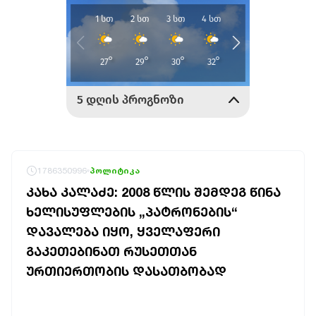
1786350996
პოლიტიკა
ᲙᲐᲮᲐ ᲙᲐᲚᲐᲫᲔ: 2008 ᲬᲚᲘᲡ ᲨᲔᲛᲓᲔᲒ ᲬᲘᲜᲐ
ᲮᲔᲚᲘᲡᲣᲤᲚᲔᲑᲘᲡ „ᲞᲐᲢᲠᲝᲜᲔᲑᲘᲡ“
ᲓᲐᲕᲐᲚᲔᲑᲐ ᲘᲧᲝ, ᲧᲕᲔᲚᲐᲤᲔᲠᲘ
ᲒᲐᲙᲔᲗᲔᲑᲘᲜᲐᲗ ᲠᲣᲡᲔᲗᲗᲐᲜ
ᲣᲠᲗᲘᲔᲠᲗᲝᲑᲘᲡ ᲓᲐᲡᲐᲗᲑᲝᲑᲐᲓ