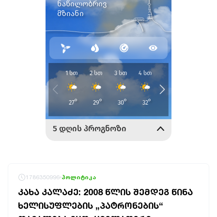
1786350996
პოლიტიკა
ᲙᲐᲮᲐ ᲙᲐᲚᲐᲫᲔ: 2008 ᲬᲚᲘᲡ ᲨᲔᲛᲓᲔᲒ ᲬᲘᲜᲐ
ᲮᲔᲚᲘᲡᲣᲤᲚᲔᲑᲘᲡ „ᲞᲐᲢᲠᲝᲜᲔᲑᲘᲡ“