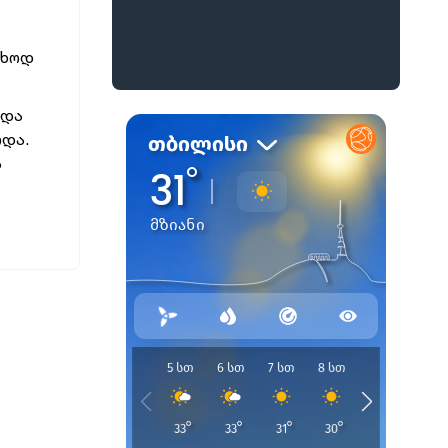
უხოდ
 და
ოდა.
ს