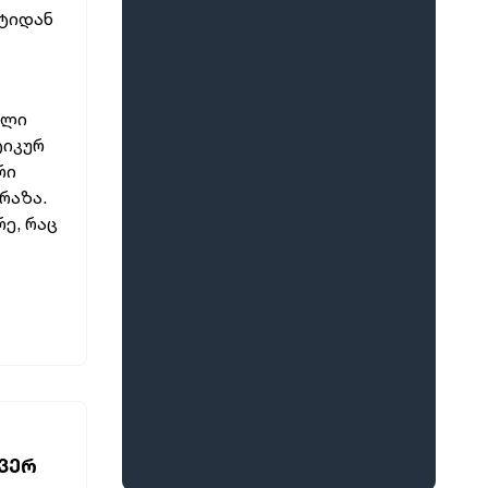
სტიდან
ალი
ტიკურ
რი
რაზა.
ე, რაც
 ᲕᲔᲠ