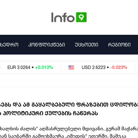
ᲛᲮᲔᲓᲠᲝ
ᲙᲝᲜᲤᲚᲘᲥᲢᲔᲑᲘ
ᲣᲪᲮᲝᲔᲗᲘ
ᲠᲔᲒᲘᲝᲜᲘ
UR
3.0264
•
+0.013%
USD
2.6223
•
-0.023%
ᲖᲔᲑᲡ ᲓᲐ ᲐᲛ ᲒᲐᲧᲐᲚᲑᲔᲑᲣᲚᲘ ᲤᲠᲐᲖᲔᲑᲘᲗ ᲪᲓᲘᲚᲝᲑ
 ᲞᲝᲚᲘᲢᲘᲙᲣᲠᲘ ᲥᲣᲚᲔᲑᲘᲡ ᲩᲐᲬᲔᲠᲐᲡ
„ხალხის ძალის“ აღმასრულებელი მდივანი, გურამ მაჭა
ან საუბარში გამოეხმაურა „იმედის“ ეთერში, მამუკა