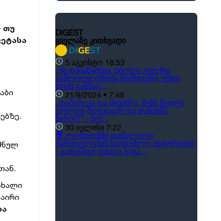
- თუ
ვეტასა
აბი
ებზე.
იშნულ
თან.
 ახალი
ნაირი
და