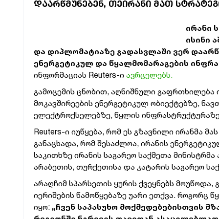
ᲓᲐᲐᲠᲬᲛᲣᲜᲔᲑᲔᲜ, ᲗᲔᲘᲠᲐᲜᲘ ᲛᲐᲗ ᲡᲢᲠᲐᲢᲔ
ირანი 
ისინი 
და დიპლომატიაზე გადასვლაში ვერ დაარწმ
ენერგეტიკულ და წყალმომარაგების ინფრ
ინფორმაციას Reuters-ი
ავრცელებს.
გამოცემის ცნობით, აღნიშნული გაფრთხილება 
მოკავშირეების ენერგეტიკულ ობიექტებზე, ნავ
ელექტროქსელებზე, წყლის ინფრასტრუქტურაზე,
Reuters-ი იუწყება, რომ ეს გზავნილი ირანმა მ
განაცხადა, რომ შესაძლოა, ირანის ენერგეტიკ
საკითხზე ირანის საგარეო საქმეთა მინისტრმა
არაბეთის, თურქეთისა და კატარის საგარეო სა
არაღჩიმ სპარსეთის ყურის ქვეყნებს მოუწოდა, 
იერიშების წამოწყებაზე უარი ეთქვა. როგორც წ
იყო:
„ჩვენ საპასუხო მოქმედებებისთვის მზ
რეგიონში ნგრევის თავიდან ასაცილებლად