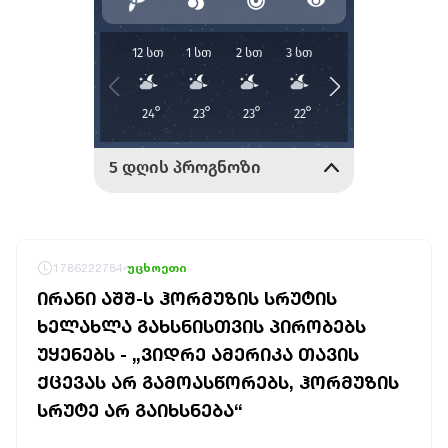
1786222784
უცხოეთი
ᲘᲠᲐᲜᲘ ᲐᲨᲨ-Ს ᲰᲝᲠᲛᲣᲖᲘᲡ ᲡᲠᲣᲢᲘᲡ
ᲮᲔᲚᲐᲮᲚᲐ ᲒᲐᲮᲡᲜᲘᲡᲗᲕᲘᲡ ᲞᲘᲠᲝᲑᲔᲑᲡ
ᲣᲧᲔᲜᲔᲑᲡ - „ᲕᲘᲓᲠᲔ ᲐᲛᲔᲠᲘᲙᲐ ᲗᲐᲕᲘᲡ
ᲥᲪᲔᲕᲐᲡ ᲐᲠ ᲒᲐᲛᲝᲐᲡᲬᲝᲠᲔᲑᲡ, ᲰᲝᲠᲛᲣᲖᲘᲡ
ᲡᲠᲣᲢᲔ ᲐᲠ ᲒᲐᲘᲮᲡᲜᲔᲑᲐ“