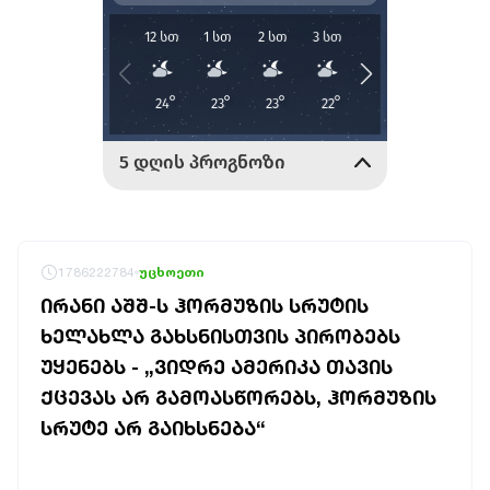
1786222784
უცხოეთი
ᲘᲠᲐᲜᲘ ᲐᲨᲨ-Ს ᲰᲝᲠᲛᲣᲖᲘᲡ ᲡᲠᲣᲢᲘᲡ
ᲮᲔᲚᲐᲮᲚᲐ ᲒᲐᲮᲡᲜᲘᲡᲗᲕᲘᲡ ᲞᲘᲠᲝᲑᲔᲑᲡ
ᲣᲧᲔᲜᲔᲑᲡ - „ᲕᲘᲓᲠᲔ ᲐᲛᲔᲠᲘᲙᲐ ᲗᲐᲕᲘᲡ
ᲥᲪᲔᲕᲐᲡ ᲐᲠ ᲒᲐᲛᲝᲐᲡᲬᲝᲠᲔᲑᲡ, ᲰᲝᲠᲛᲣᲖᲘᲡ
ᲡᲠᲣᲢᲔ ᲐᲠ ᲒᲐᲘᲮᲡᲜᲔᲑᲐ“