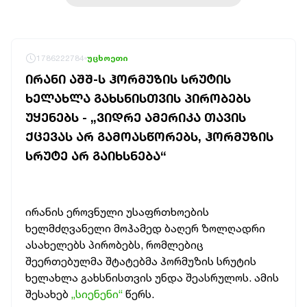
1786222784
უცხოეთი
ᲘᲠᲐᲜᲘ ᲐᲨᲨ-Ს ᲰᲝᲠᲛᲣᲖᲘᲡ ᲡᲠᲣᲢᲘᲡ
ᲮᲔᲚᲐᲮᲚᲐ ᲒᲐᲮᲡᲜᲘᲡᲗᲕᲘᲡ ᲞᲘᲠᲝᲑᲔᲑᲡ
ᲣᲧᲔᲜᲔᲑᲡ - „ᲕᲘᲓᲠᲔ ᲐᲛᲔᲠᲘᲙᲐ ᲗᲐᲕᲘᲡ
ᲥᲪᲔᲕᲐᲡ ᲐᲠ ᲒᲐᲛᲝᲐᲡᲬᲝᲠᲔᲑᲡ, ᲰᲝᲠᲛᲣᲖᲘᲡ
ᲡᲠᲣᲢᲔ ᲐᲠ ᲒᲐᲘᲮᲡᲜᲔᲑᲐ“
ირანის ეროვნული უსაფრთხოების
ხელმძღვანელი მოჰამედ ბაღერ ზოლღადრი
ასახელებს პირობებს, რომლებიც
შეერთებულმა შტატებმა ჰორმუზის სრუტის
ხელახლა გახსნისთვის უნდა შეასრულოს. ამის
შესახებ
„სიენენი“
წერს.