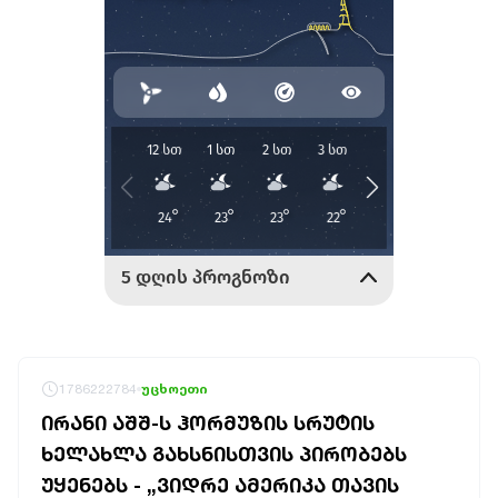
1786222784
უცხოეთი
ᲘᲠᲐᲜᲘ ᲐᲨᲨ-Ს ᲰᲝᲠᲛᲣᲖᲘᲡ ᲡᲠᲣᲢᲘᲡ
ᲮᲔᲚᲐᲮᲚᲐ ᲒᲐᲮᲡᲜᲘᲡᲗᲕᲘᲡ ᲞᲘᲠᲝᲑᲔᲑᲡ
ᲣᲧᲔᲜᲔᲑᲡ - „ᲕᲘᲓᲠᲔ ᲐᲛᲔᲠᲘᲙᲐ ᲗᲐᲕᲘᲡ