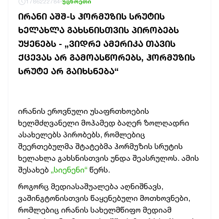
1786222784
უცხოეთი
ᲘᲠᲐᲜᲘ ᲐᲨᲨ-Ს ᲰᲝᲠᲛᲣᲖᲘᲡ ᲡᲠᲣᲢᲘᲡ
ᲮᲔᲚᲐᲮᲚᲐ ᲒᲐᲮᲡᲜᲘᲡᲗᲕᲘᲡ ᲞᲘᲠᲝᲑᲔᲑᲡ
ᲣᲧᲔᲜᲔᲑᲡ - „ᲕᲘᲓᲠᲔ ᲐᲛᲔᲠᲘᲙᲐ ᲗᲐᲕᲘᲡ
ᲥᲪᲔᲕᲐᲡ ᲐᲠ ᲒᲐᲛᲝᲐᲡᲬᲝᲠᲔᲑᲡ, ᲰᲝᲠᲛᲣᲖᲘᲡ
ᲡᲠᲣᲢᲔ ᲐᲠ ᲒᲐᲘᲮᲡᲜᲔᲑᲐ“
ირანის ეროვნული უსაფრთხოების
ხელმძღვანელი მოჰამედ ბაღერ ზოლღადრი
ასახელებს პირობებს, რომლებიც
შეერთებულმა შტატებმა ჰორმუზის სრუტის
ხელახლა გახსნისთვის უნდა შეასრულოს. ამის
შესახებ
„სიენენი“
წერს.
როგორც მედიასაშუალება აღნიშნავს,
ვაშინგტონისთვის წაყენებული მოთხოვნები,
რომლებიც ირანის სახელმწიფო მედიამ