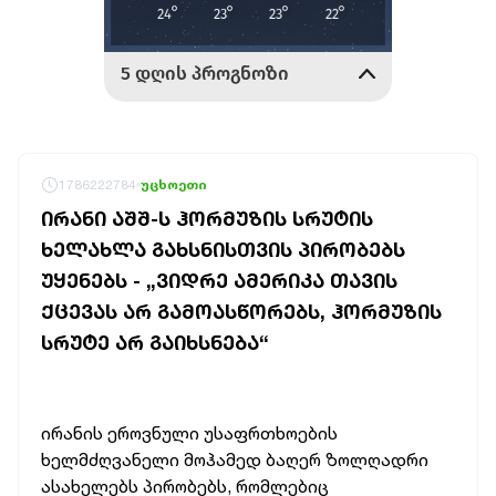
1786222784
უცხოეთი
ᲘᲠᲐᲜᲘ ᲐᲨᲨ-Ს ᲰᲝᲠᲛᲣᲖᲘᲡ ᲡᲠᲣᲢᲘᲡ
ᲮᲔᲚᲐᲮᲚᲐ ᲒᲐᲮᲡᲜᲘᲡᲗᲕᲘᲡ ᲞᲘᲠᲝᲑᲔᲑᲡ
ᲣᲧᲔᲜᲔᲑᲡ - „ᲕᲘᲓᲠᲔ ᲐᲛᲔᲠᲘᲙᲐ ᲗᲐᲕᲘᲡ
ᲥᲪᲔᲕᲐᲡ ᲐᲠ ᲒᲐᲛᲝᲐᲡᲬᲝᲠᲔᲑᲡ, ᲰᲝᲠᲛᲣᲖᲘᲡ
ᲡᲠᲣᲢᲔ ᲐᲠ ᲒᲐᲘᲮᲡᲜᲔᲑᲐ“
ირანის ეროვნული უსაფრთხოების
ხელმძღვანელი მოჰამედ ბაღერ ზოლღადრი
ასახელებს პირობებს, რომლებიც