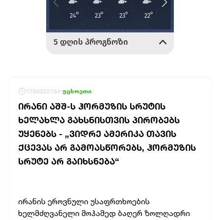
1786222784
უცხოეთი
ᲘᲠᲐᲜᲘ ᲐᲨᲨ-Ს ᲰᲝᲠᲛᲣᲖᲘᲡ ᲡᲠᲣᲢᲘᲡ
ᲮᲔᲚᲐᲮᲚᲐ ᲒᲐᲮᲡᲜᲘᲡᲗᲕᲘᲡ ᲞᲘᲠᲝᲑᲔᲑᲡ
ᲣᲧᲔᲜᲔᲑᲡ - „ᲕᲘᲓᲠᲔ ᲐᲛᲔᲠᲘᲙᲐ ᲗᲐᲕᲘᲡ
ᲥᲪᲔᲕᲐᲡ ᲐᲠ ᲒᲐᲛᲝᲐᲡᲬᲝᲠᲔᲑᲡ, ᲰᲝᲠᲛᲣᲖᲘᲡ
ᲡᲠᲣᲢᲔ ᲐᲠ ᲒᲐᲘᲮᲡᲜᲔᲑᲐ“
ირანის ეროვნული უსაფრთხოების
ხელმძღვანელი მოჰამედ ბაღერ ზოლღადრი