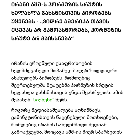
ᲘᲠᲐᲜᲘ ᲐᲨᲨ-Ს ᲰᲝᲠᲛᲣᲖᲘᲡ ᲡᲠᲣᲢᲘᲡ
ᲮᲔᲚᲐᲮᲚᲐ ᲒᲐᲮᲡᲜᲘᲡᲗᲕᲘᲡ ᲞᲘᲠᲝᲑᲔᲑᲡ
ᲣᲧᲔᲜᲔᲑᲡ - „ᲕᲘᲓᲠᲔ ᲐᲛᲔᲠᲘᲙᲐ ᲗᲐᲕᲘᲡ
ᲥᲪᲔᲕᲐᲡ ᲐᲠ ᲒᲐᲛᲝᲐᲡᲬᲝᲠᲔᲑᲡ, ᲰᲝᲠᲛᲣᲖᲘᲡ
ᲡᲠᲣᲢᲔ ᲐᲠ ᲒᲐᲘᲮᲡᲜᲔᲑᲐ“
ირანის ეროვნული უსაფრთხოების
ხელმძღვანელი მოჰამედ ბაღერ ზოლღადრი
ასახელებს პირობებს, რომლებიც
შეერთებულმა შტატებმა ჰორმუზის სრუტის
ხელახლა გახსნისთვის უნდა შეასრულოს. ამის
შესახებ
„სიენენი“
წერს.
როგორც მედიასაშუალება აღნიშნავს,
ვაშინგტონისთვის წაყენებული მოთხოვნები,
რომლებიც ირანის სახელმწიფო მედიამ
გამოაქვეყნა, მოიცავს აშშ-ის მიერ სპარსეთის