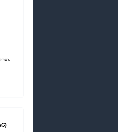
თოთ.
AC)