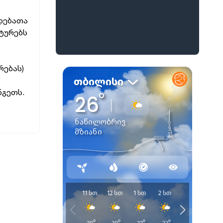
დებათა
ტურებს
რებას)
ნგეთს.