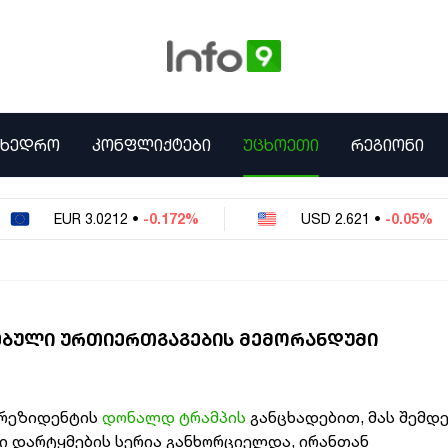
ᲛᲮᲔᲓᲠᲝ
ᲙᲝᲜᲤᲚᲘᲥᲢᲔᲑᲘ
ᲣᲪᲮᲝᲔᲗᲘ
ᲠᲔᲒᲘᲝᲜᲘ
EUR
3.0212
•
-0.172%
USD
2.621
•
-0.05%
ᲔᲑᲣᲚᲘ ᲣᲠᲗᲘᲔᲠᲗᲒᲐᲒᲔᲑᲘᲡ ᲛᲔᲛᲝᲠᲐᲜᲓᲣᲛᲘ
პრეზიდენტის
დონალდ ტრამპის
განცხადებით,
მას შემდე
ი დარტყმების სერია განხორციელდა,
ირანთან