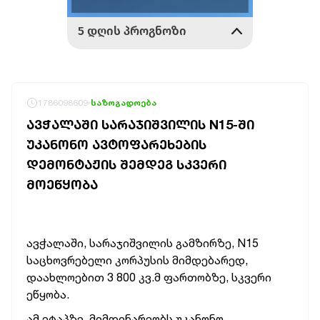
1786098609
საზოგადოება
ᲐᲕᲭᲐᲚᲐᲨᲘ ᲡᲐᲠᲐᲯᲘᲨᲕᲘᲚᲘᲡ N15-ᲨᲘ
ᲣᲙᲐᲜᲝᲜᲝ ᲐᲕᲢᲝᲤᲐᲠᲔᲮᲔᲑᲘᲡ
ᲓᲔᲛᲝᲜᲢᲐᲟᲘᲡ ᲨᲔᲛᲓᲔᲒ ᲡᲙᲕᲔᲠᲘ
ᲛᲝᲔᲬᲧᲝᲑᲐ
ავჭალაში, სარაჯიშვილის გამზირზე, N15
საცხოვრებელი კორპუსის მიმდებარედ,
დაახლოებით 3 800 კვ.მ ფართობზე, სკვერი
ეწყობა.
ამ ეტაპზე, მიმდინარეობს უკანონო