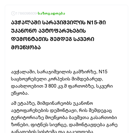
1786098609
საზოგადოება
ᲐᲕᲭᲐᲚᲐᲨᲘ ᲡᲐᲠᲐᲯᲘᲨᲕᲘᲚᲘᲡ N15-ᲨᲘ
ᲣᲙᲐᲜᲝᲜᲝ ᲐᲕᲢᲝᲤᲐᲠᲔᲮᲔᲑᲘᲡ
ᲓᲔᲛᲝᲜᲢᲐᲟᲘᲡ ᲨᲔᲛᲓᲔᲒ ᲡᲙᲕᲔᲠᲘ
ᲛᲝᲔᲬᲧᲝᲑᲐ
ავჭალაში, სარაჯიშვილის გამზირზე, N15
საცხოვრებელი კორპუსის მიმდებარედ,
დაახლოებით 3 800 კვ.მ ფართობზე, სკვერი
ეწყობა.
ამ ეტაპზე, მიმდინარეობს უკანონო
ავტოფარეხების დემონტაჟი, რის შემდეგაც
ტერიტორიაზე მოეწყობა ბავშვთა გასართობი
ზონები, ფიტნეს სივრცე, დამონტაჟდება გარე
განათების სისტემა და გაკეთდება