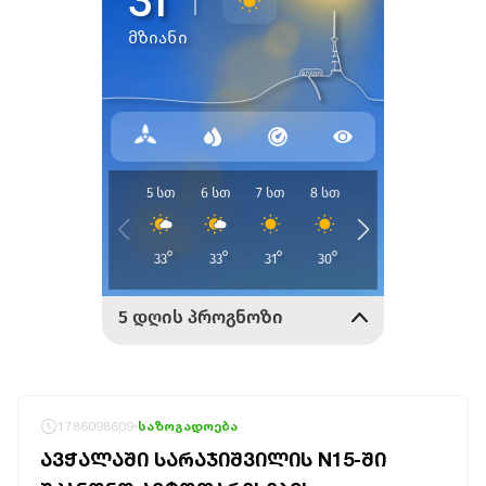
1786098609
საზოგადოება
ᲐᲕᲭᲐᲚᲐᲨᲘ ᲡᲐᲠᲐᲯᲘᲨᲕᲘᲚᲘᲡ N15-ᲨᲘ