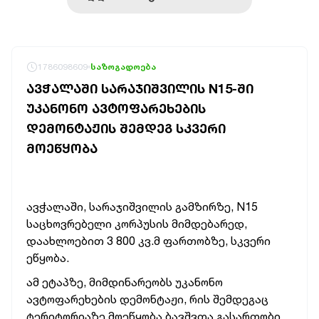
1786098609
საზოგადოება
ᲐᲕᲭᲐᲚᲐᲨᲘ ᲡᲐᲠᲐᲯᲘᲨᲕᲘᲚᲘᲡ N15-ᲨᲘ
ᲣᲙᲐᲜᲝᲜᲝ ᲐᲕᲢᲝᲤᲐᲠᲔᲮᲔᲑᲘᲡ
ᲓᲔᲛᲝᲜᲢᲐᲟᲘᲡ ᲨᲔᲛᲓᲔᲒ ᲡᲙᲕᲔᲠᲘ
ᲛᲝᲔᲬᲧᲝᲑᲐ
ავჭალაში, სარაჯიშვილის გამზირზე, N15
საცხოვრებელი კორპუსის მიმდებარედ,
დაახლოებით 3 800 კვ.მ ფართობზე, სკვერი
ეწყობა.
ამ ეტაპზე, მიმდინარეობს უკანონო
ავტოფარეხების დემონტაჟი, რის შემდეგაც
ტერიტორიაზე მოეწყობა ბავშვთა გასართობი