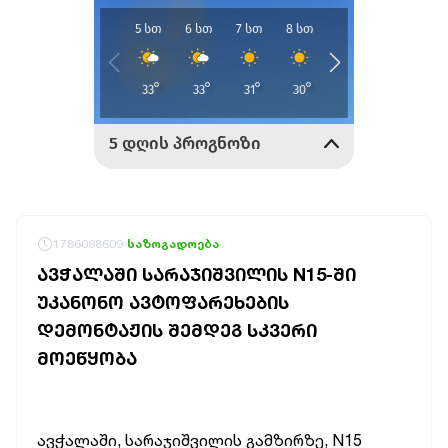
1786098609
საზოგადოება
ᲐᲕᲭᲐᲚᲐᲨᲘ ᲡᲐᲠᲐᲯᲘᲨᲕᲘᲚᲘᲡ N15-ᲨᲘ
ᲣᲙᲐᲜᲝᲜᲝ ᲐᲕᲢᲝᲤᲐᲠᲔᲮᲔᲑᲘᲡ
ᲓᲔᲛᲝᲜᲢᲐᲟᲘᲡ ᲨᲔᲛᲓᲔᲒ ᲡᲙᲕᲔᲠᲘ
ᲛᲝᲔᲬᲧᲝᲑᲐ
ავჭალაში, სარაჯიშვილის გამზირზე, N15