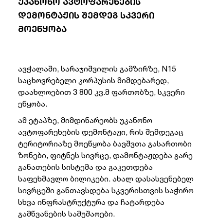
ᲣᲙᲐᲜᲝᲜᲝ ᲐᲕᲢᲝᲤᲐᲠᲔᲮᲔᲑᲘᲡ
ᲓᲔᲛᲝᲜᲢᲐᲟᲘᲡ ᲨᲔᲛᲓᲔᲒ ᲡᲙᲕᲔᲠᲘ
ᲛᲝᲔᲬᲧᲝᲑᲐ
ავჭალაში, სარაჯიშვილის გამზირზე, N15
საცხოვრებელი კორპუსის მიმდებარედ,
დაახლოებით 3 800 კვ.მ ფართობზე, სკვერი
ეწყობა.
ამ ეტაპზე, მიმდინარეობს უკანონო
ავტოფარეხების დემონტაჟი, რის შემდეგაც
ტერიტორიაზე მოეწყობა ბავშვთა გასართობი
ზონები, ფიტნეს სივრცე, დამონტაჟდება გარე
განათების სისტემა და გაკეთდება
საფეხმავლო ბილიკები. ახალ დასასვენებელ
სივრცეში განთავსდება სკვერისთვის საჭირო
სხვა ინფრასტრუქტურა და ჩატარდება
გამწვანების სამუშაოები.