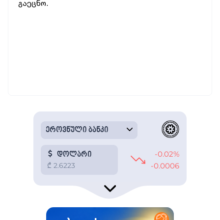
გაეცნო.