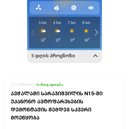
1786098609
საზოგადოება
ᲐᲕᲭᲐᲚᲐᲨᲘ ᲡᲐᲠᲐᲯᲘᲨᲕᲘᲚᲘᲡ N15-ᲨᲘ
ᲣᲙᲐᲜᲝᲜᲝ ᲐᲕᲢᲝᲤᲐᲠᲔᲮᲔᲑᲘᲡ
ᲓᲔᲛᲝᲜᲢᲐᲟᲘᲡ ᲨᲔᲛᲓᲔᲒ ᲡᲙᲕᲔᲠᲘ
ᲛᲝᲔᲬᲧᲝᲑᲐ