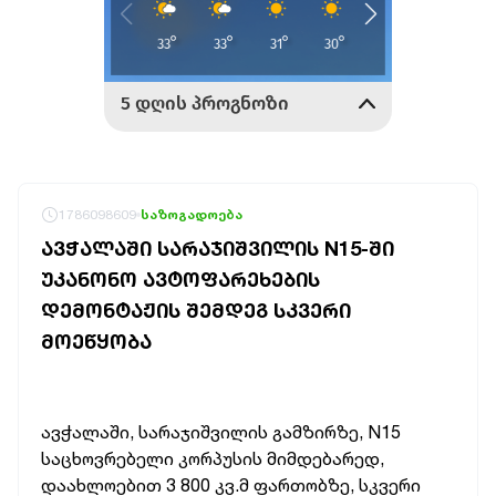
1786098609
საზოგადოება
ᲐᲕᲭᲐᲚᲐᲨᲘ ᲡᲐᲠᲐᲯᲘᲨᲕᲘᲚᲘᲡ N15-ᲨᲘ
ᲣᲙᲐᲜᲝᲜᲝ ᲐᲕᲢᲝᲤᲐᲠᲔᲮᲔᲑᲘᲡ
ᲓᲔᲛᲝᲜᲢᲐᲟᲘᲡ ᲨᲔᲛᲓᲔᲒ ᲡᲙᲕᲔᲠᲘ
ᲛᲝᲔᲬᲧᲝᲑᲐ
ავჭალაში, სარაჯიშვილის გამზირზე, N15
საცხოვრებელი კორპუსის მიმდებარედ,
დაახლოებით 3 800 კვ.მ ფართობზე, სკვერი