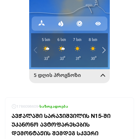
1786098609
საზოგადოება
ᲐᲕᲭᲐᲚᲐᲨᲘ ᲡᲐᲠᲐᲯᲘᲨᲕᲘᲚᲘᲡ N15-ᲨᲘ
ᲣᲙᲐᲜᲝᲜᲝ ᲐᲕᲢᲝᲤᲐᲠᲔᲮᲔᲑᲘᲡ
ᲓᲔᲛᲝᲜᲢᲐᲟᲘᲡ ᲨᲔᲛᲓᲔᲒ ᲡᲙᲕᲔᲠᲘ