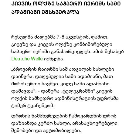
ᲙᲘᲔᲕᲘᲡ ᲝᲚᲥᲖᲔ ᲡᲐᲰᲐᲔᲠᲝ ᲘᲔᲠᲘᲨᲡ ᲡᲐᲛᲘ
ᲐᲓᲐᲛᲘᲐᲜᲘ ᲔᲛᲡᲮᲕᲔᲠᲞᲚᲐ
რუსულმა ძალებმა 7-8 აგვისტოს, ღამით,
კიევზე და კიევის ოლქზე კომბინირებული
საჰაერო იერიში განახორციელეს. ამის შესახებ
Deutche Welle
იუწყება.
„ბროვარის რაიონში სამ ადგილას სახლები
დაინგრა. დაღუპულია სამი ადამიანი, მათ
შორის ერთი ბავშვი. კიდე სამი ადამიანი
დაშავდა“, - დაწერა „ტელეგრამში“ კიევის
ოლქის სამხედრო ადმინისტრაციის უფროსმა
ტიმურ ტკაჩენკომ.
დრონის ნამსხვრევების ჩამოვარდნის დროს
დაზიანდა კერძო სახლი, არასაცხოვრებელი
შენობები და ავტომობილები.