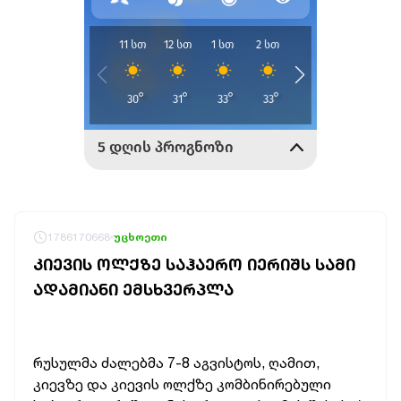
1786170668
უცხოეთი
ᲙᲘᲔᲕᲘᲡ ᲝᲚᲥᲖᲔ ᲡᲐᲰᲐᲔᲠᲝ ᲘᲔᲠᲘᲨᲡ ᲡᲐᲛᲘ
ᲐᲓᲐᲛᲘᲐᲜᲘ ᲔᲛᲡᲮᲕᲔᲠᲞᲚᲐ
რუსულმა ძალებმა 7-8 აგვისტოს, ღამით,
კიევზე და კიევის ოლქზე კომბინირებული