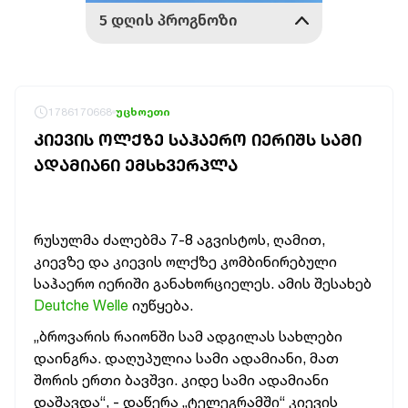
1786170668
უცხოეთი
ᲙᲘᲔᲕᲘᲡ ᲝᲚᲥᲖᲔ ᲡᲐᲰᲐᲔᲠᲝ ᲘᲔᲠᲘᲨᲡ ᲡᲐᲛᲘ
ᲐᲓᲐᲛᲘᲐᲜᲘ ᲔᲛᲡᲮᲕᲔᲠᲞᲚᲐ
რუსულმა ძალებმა 7-8 აგვისტოს, ღამით,
კიევზე და კიევის ოლქზე კომბინირებული
საჰაერო იერიში განახორციელეს. ამის შესახებ
Deutche Welle
იუწყება.
„ბროვარის რაიონში სამ ადგილას სახლები
დაინგრა. დაღუპულია სამი ადამიანი, მათ
შორის ერთი ბავშვი. კიდე სამი ადამიანი
დაშავდა“, - დაწერა „ტელეგრამში“ კიევის