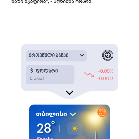
ხაზი მკაფიოა“, - აღნიშნა ორპომ.