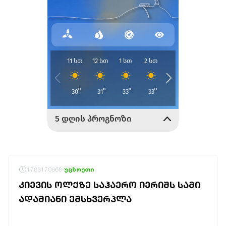
1786170668
უცხოეთი
ᲙᲘᲔᲕᲘᲡ ᲝᲚᲥᲖᲔ ᲡᲐᲰᲐᲔᲠᲝ ᲘᲔᲠᲘᲨᲡ ᲡᲐᲛᲘ
ᲐᲓᲐᲛᲘᲐᲜᲘ ᲔᲛᲡᲮᲕᲔᲠᲞᲚᲐ