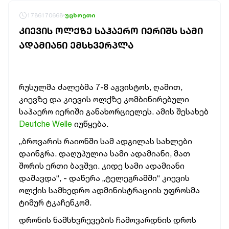
1786170668
უცხოეთი
ᲙᲘᲔᲕᲘᲡ ᲝᲚᲥᲖᲔ ᲡᲐᲰᲐᲔᲠᲝ ᲘᲔᲠᲘᲨᲡ ᲡᲐᲛᲘ
ᲐᲓᲐᲛᲘᲐᲜᲘ ᲔᲛᲡᲮᲕᲔᲠᲞᲚᲐ
რუსულმა ძალებმა 7-8 აგვისტოს, ღამით,
კიევზე და კიევის ოლქზე კომბინირებული
საჰაერო იერიში განახორციელეს. ამის შესახებ
Deutche Welle
იუწყება.
„ბროვარის რაიონში სამ ადგილას სახლები
დაინგრა. დაღუპულია სამი ადამიანი, მათ
შორის ერთი ბავშვი. კიდე სამი ადამიანი
დაშავდა“, - დაწერა „ტელეგრამში“ კიევის
ოლქის სამხედრო ადმინისტრაციის უფროსმა
ტიმურ ტკაჩენკომ.
დრონის ნამსხვრევების ჩამოვარდნის დროს