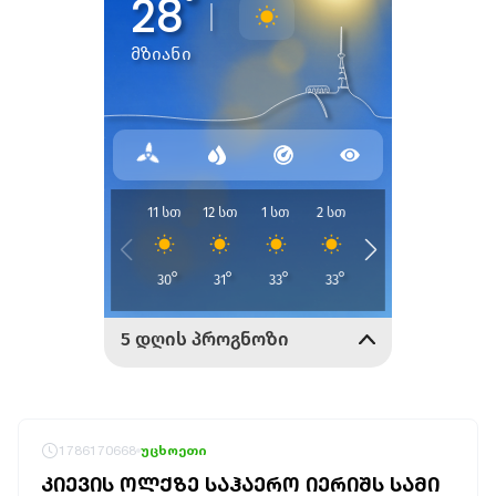
1786170668
უცხოეთი
ᲙᲘᲔᲕᲘᲡ ᲝᲚᲥᲖᲔ ᲡᲐᲰᲐᲔᲠᲝ ᲘᲔᲠᲘᲨᲡ ᲡᲐᲛᲘ