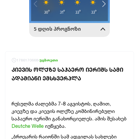
1786170668
უცხოეთი
ᲙᲘᲔᲕᲘᲡ ᲝᲚᲥᲖᲔ ᲡᲐᲰᲐᲔᲠᲝ ᲘᲔᲠᲘᲨᲡ ᲡᲐᲛᲘ
ᲐᲓᲐᲛᲘᲐᲜᲘ ᲔᲛᲡᲮᲕᲔᲠᲞᲚᲐ
რუსულმა ძალებმა 7-8 აგვისტოს, ღამით,
კიევზე და კიევის ოლქზე კომბინირებული
საჰაერო იერიში განახორციელეს. ამის შესახებ
Deutche Welle
იუწყება.
„ბროვარის რაიონში სამ ადგილას სახლები