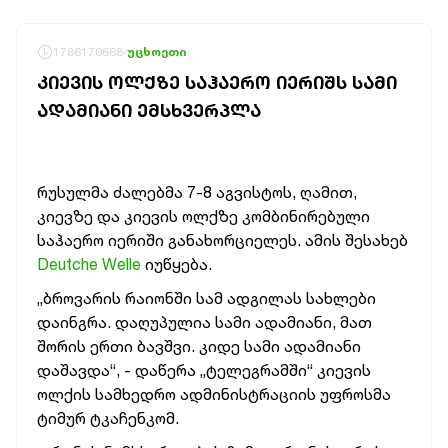
1786170668
უცხოეთი
ᲙᲘᲔᲕᲘᲡ ᲝᲚᲥᲖᲔ ᲡᲐᲰᲐᲔᲠᲝ ᲘᲔᲠᲘᲨᲡ ᲡᲐᲛᲘ
ᲐᲓᲐᲛᲘᲐᲜᲘ ᲔᲛᲡᲮᲕᲔᲠᲞᲚᲐ
რუსულმა ძალებმა 7-8 აგვისტოს, ღამით,
კიევზე და კიევის ოლქზე კომბინირებული
საჰაერო იერიში განახორციელეს. ამის შესახებ
Deutche Welle
იუწყება.
„ბროვარის რაიონში სამ ადგილას სახლები
დაინგრა. დაღუპულია სამი ადამიანი, მათ
შორის ერთი ბავშვი. კიდე სამი ადამიანი
დაშავდა“, - დაწერა „ტელეგრამში“ კიევის
ოლქის სამხედრო ადმინისტრაციის უფროსმა
ტიმურ ტკაჩენკომ.