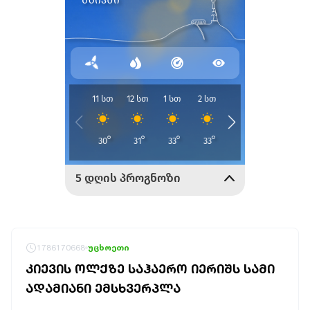
1786170668
უცხოეთი
ᲙᲘᲔᲕᲘᲡ ᲝᲚᲥᲖᲔ ᲡᲐᲰᲐᲔᲠᲝ ᲘᲔᲠᲘᲨᲡ ᲡᲐᲛᲘ
ᲐᲓᲐᲛᲘᲐᲜᲘ ᲔᲛᲡᲮᲕᲔᲠᲞᲚᲐ