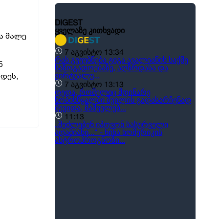
ბა მალე
ნ
დეს,