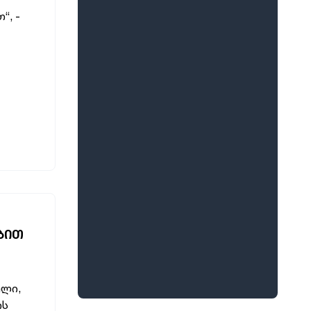
“, -
ᲔᲑᲘᲗ
ული,
ის