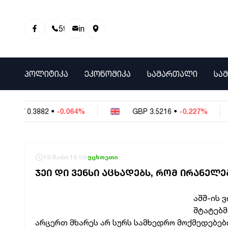
595 01 81 00
info@info9.ge
ᲞᲝᲚᲘᲢᲘᲙᲐ
ᲔᲙᲝᲜᲝᲛᲘᲙᲐ
ᲡᲐᲛᲐᲠᲗᲐᲚᲘ
ᲡᲐ
NY
0.3882
•
-0.064%
GBP
3.5216
•
-0.227%
19 მაისი 19:10
უცხოეთი
ᲯᲔᲘ ᲓᲘ ᲕᲔᲜᲡᲘ ᲐᲪᲮᲐᲓᲔᲑᲡ, ᲠᲝᲛ ᲘᲠᲐᲜᲔᲚ
აშშ-ის 
შტატებმ
არცერთ მხარეს არ სურს სამხედრო მოქმედებებ