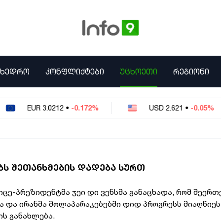
ᲛᲮᲔᲓᲠᲝ
ᲙᲝᲜᲤᲚᲘᲥᲢᲔᲑᲘ
ᲣᲪᲮᲝᲔᲗᲘ
ᲠᲔᲒᲘᲝᲜᲘ
EUR
3.0212
•
-0.172%
USD
2.621
•
-0.05%
ᲔᲑᲡ ᲨᲔᲗᲐᲜᲮᲛᲔᲑᲘᲡ ᲓᲐᲓᲔᲑᲐ ᲡᲣᲠᲗ
ვიცე-პრეზიდენტმა ჯეი დი ვენსმა განაცხადა, რომ შეერ
ა და ირანმა მოლაპარაკებებში დიდ პროგრესს მიაღწიეს
ის განახლება.