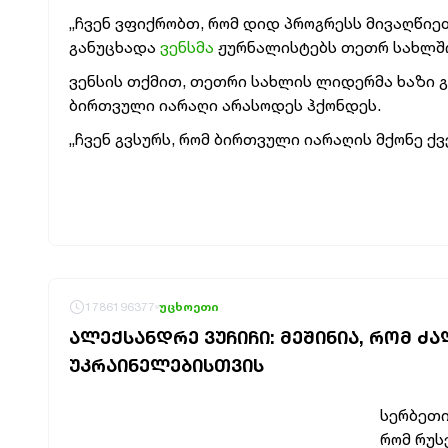
„ჩვენ ვფიქრობთ, რომ დიდ პროგრესს მივაღწიეთ
განუცხადა
ვენსმა
ჟურნალისტებს თეთრ სახლში
ვენსის თქმით, თეთრი სახლის ლიდერმა ხაზი გა
ბირთვული იარაღი არასოდეს ჰქონდეს.
„ჩვენ გვსურს, რომ ბირთვული იარაღის მქონე ქვ
1786196377
უცხოეთი
ᲐᲚᲔᲥᲡᲐᲜᲓᲠᲔ ᲕᲣᲩᲘᲩᲘ: ᲛᲔᲨᲘᲜᲘᲐ, ᲠᲝᲛ Ძ
ᲣᲙᲠᲐᲘᲜᲔᲚᲔᲑᲘᲡᲗᲕᲘᲡ
სერბეთ
რომ რუს