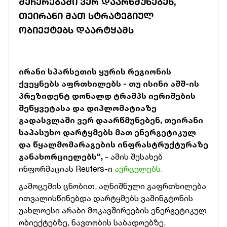
ᲨᲔᲩᲔᲠᲔᲑᲐᲨᲘ ᲕᲔᲠ ᲓᲐᲐᲠᲬᲛᲣᲜᲔᲑᲔᲜ,
ᲗᲔᲘᲠᲐᲜᲘ ᲛᲐᲗ ᲡᲢᲠᲐᲢᲔᲒᲘᲣᲚ
ᲝᲑᲘᲔᲥᲢᲔᲑᲡ ᲓᲐᲐᲠᲢᲧᲐᲛᲡ
ირანი სპარსეთის ყურის რეგიონის
ქვეყნებს აფრთხილებს - თუ ისინი აშშ-ის
პრეზიდენტ დონალდ ტრამპს იერიშების
შეწყვეტასა და დიპლომატიაზე
გადასვლაში ვერ დაარწმუნებენ, თეირანი
საპასუხო დარტყმებს მათ ენერგეტიკულ
და წყალმომარაგების ინფრასტრუქტურაზე
განახორციელებს“,
- ამის შესახებ
ინფორმაციას Reuters-ი
ავრცელებს.
გამოცემის ცნობით, აღნიშნული გაფრთხილება
ითვალისწინებდა დარტყმებს ვაშინგტონის
უახლოესი არაბი მოკავშირეების ენერგეტიკულ
ობიექტებზე, ნავთობის საბადოებზე,