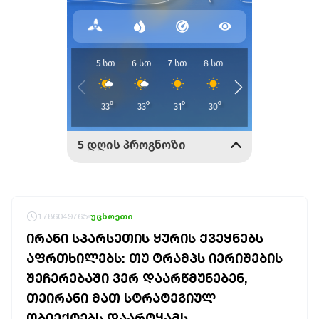
1786049765
უცხოეთი
ᲘᲠᲐᲜᲘ ᲡᲞᲐᲠᲡᲔᲗᲘᲡ ᲧᲣᲠᲘᲡ ᲥᲕᲔᲧᲜᲔᲑᲡ
ᲐᲤᲠᲗᲮᲘᲚᲔᲑᲡ: ᲗᲣ ᲢᲠᲐᲛᲞᲡ ᲘᲔᲠᲘᲨᲔᲑᲘᲡ
ᲨᲔᲩᲔᲠᲔᲑᲐᲨᲘ ᲕᲔᲠ ᲓᲐᲐᲠᲬᲛᲣᲜᲔᲑᲔᲜ,
ᲗᲔᲘᲠᲐᲜᲘ ᲛᲐᲗ ᲡᲢᲠᲐᲢᲔᲒᲘᲣᲚ
ᲝᲑᲘᲔᲥᲢᲔᲑᲡ ᲓᲐᲐᲠᲢᲧᲐᲛᲡ