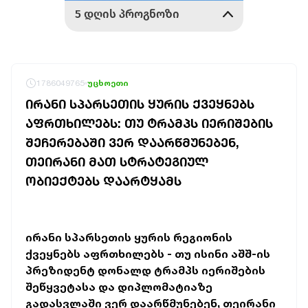
1786049765
უცხოეთი
ᲘᲠᲐᲜᲘ ᲡᲞᲐᲠᲡᲔᲗᲘᲡ ᲧᲣᲠᲘᲡ ᲥᲕᲔᲧᲜᲔᲑᲡ
ᲐᲤᲠᲗᲮᲘᲚᲔᲑᲡ: ᲗᲣ ᲢᲠᲐᲛᲞᲡ ᲘᲔᲠᲘᲨᲔᲑᲘᲡ
ᲨᲔᲩᲔᲠᲔᲑᲐᲨᲘ ᲕᲔᲠ ᲓᲐᲐᲠᲬᲛᲣᲜᲔᲑᲔᲜ,
ᲗᲔᲘᲠᲐᲜᲘ ᲛᲐᲗ ᲡᲢᲠᲐᲢᲔᲒᲘᲣᲚ
ᲝᲑᲘᲔᲥᲢᲔᲑᲡ ᲓᲐᲐᲠᲢᲧᲐᲛᲡ
ირანი სპარსეთის ყურის რეგიონის
ქვეყნებს აფრთხილებს - თუ ისინი აშშ-ის
პრეზიდენტ დონალდ ტრამპს იერიშების
შეწყვეტასა და დიპლომატიაზე
გადასვლაში ვერ დაარწმუნებენ, თეირანი