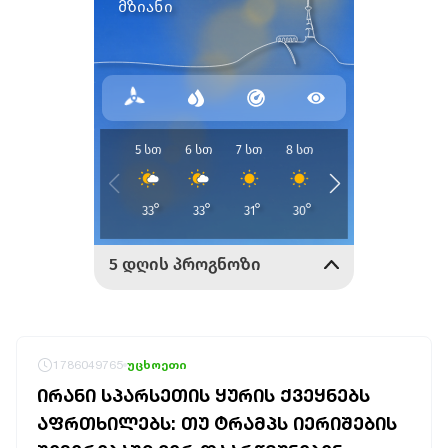
1786049765
უცხოეთი
ᲘᲠᲐᲜᲘ ᲡᲞᲐᲠᲡᲔᲗᲘᲡ ᲧᲣᲠᲘᲡ ᲥᲕᲔᲧᲜᲔᲑᲡ
ᲐᲤᲠᲗᲮᲘᲚᲔᲑᲡ: ᲗᲣ ᲢᲠᲐᲛᲞᲡ ᲘᲔᲠᲘᲨᲔᲑᲘᲡ