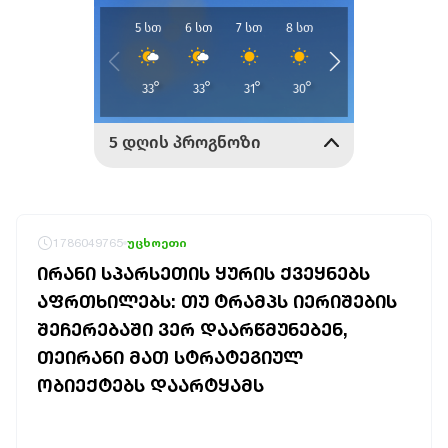
1786049765
უცხოეთი
ᲘᲠᲐᲜᲘ ᲡᲞᲐᲠᲡᲔᲗᲘᲡ ᲧᲣᲠᲘᲡ ᲥᲕᲔᲧᲜᲔᲑᲡ
ᲐᲤᲠᲗᲮᲘᲚᲔᲑᲡ: ᲗᲣ ᲢᲠᲐᲛᲞᲡ ᲘᲔᲠᲘᲨᲔᲑᲘᲡ
ᲨᲔᲩᲔᲠᲔᲑᲐᲨᲘ ᲕᲔᲠ ᲓᲐᲐᲠᲬᲛᲣᲜᲔᲑᲔᲜ,
ᲗᲔᲘᲠᲐᲜᲘ ᲛᲐᲗ ᲡᲢᲠᲐᲢᲔᲒᲘᲣᲚ
ᲝᲑᲘᲔᲥᲢᲔᲑᲡ ᲓᲐᲐᲠᲢᲧᲐᲛᲡ