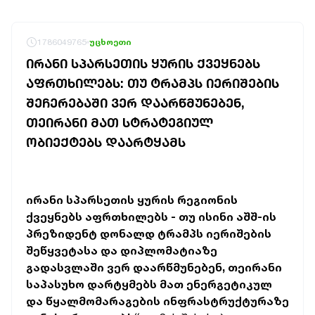
1786049765
უცხოეთი
ᲘᲠᲐᲜᲘ ᲡᲞᲐᲠᲡᲔᲗᲘᲡ ᲧᲣᲠᲘᲡ ᲥᲕᲔᲧᲜᲔᲑᲡ
ᲐᲤᲠᲗᲮᲘᲚᲔᲑᲡ: ᲗᲣ ᲢᲠᲐᲛᲞᲡ ᲘᲔᲠᲘᲨᲔᲑᲘᲡ
ᲨᲔᲩᲔᲠᲔᲑᲐᲨᲘ ᲕᲔᲠ ᲓᲐᲐᲠᲬᲛᲣᲜᲔᲑᲔᲜ,
ᲗᲔᲘᲠᲐᲜᲘ ᲛᲐᲗ ᲡᲢᲠᲐᲢᲔᲒᲘᲣᲚ
ᲝᲑᲘᲔᲥᲢᲔᲑᲡ ᲓᲐᲐᲠᲢᲧᲐᲛᲡ
ირანი სპარსეთის ყურის რეგიონის
ქვეყნებს აფრთხილებს - თუ ისინი აშშ-ის
პრეზიდენტ დონალდ ტრამპს იერიშების
შეწყვეტასა და დიპლომატიაზე
გადასვლაში ვერ დაარწმუნებენ, თეირანი
საპასუხო დარტყმებს მათ ენერგეტიკულ
და წყალმომარაგების ინფრასტრუქტურაზე