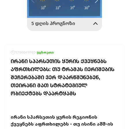
1786049765
უცხოეთი
ᲘᲠᲐᲜᲘ ᲡᲞᲐᲠᲡᲔᲗᲘᲡ ᲧᲣᲠᲘᲡ ᲥᲕᲔᲧᲜᲔᲑᲡ
ᲐᲤᲠᲗᲮᲘᲚᲔᲑᲡ: ᲗᲣ ᲢᲠᲐᲛᲞᲡ ᲘᲔᲠᲘᲨᲔᲑᲘᲡ
ᲨᲔᲩᲔᲠᲔᲑᲐᲨᲘ ᲕᲔᲠ ᲓᲐᲐᲠᲬᲛᲣᲜᲔᲑᲔᲜ,
ᲗᲔᲘᲠᲐᲜᲘ ᲛᲐᲗ ᲡᲢᲠᲐᲢᲔᲒᲘᲣᲚ
ᲝᲑᲘᲔᲥᲢᲔᲑᲡ ᲓᲐᲐᲠᲢᲧᲐᲛᲡ
ირანი სპარსეთის ყურის რეგიონის
ქვეყნებს აფრთხილებს - თუ ისინი აშშ-ის