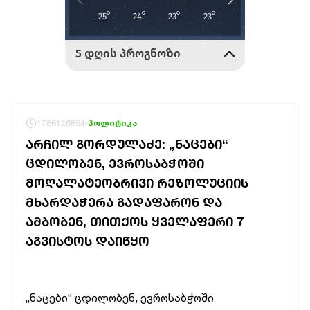
1786126894
პოლიტიკა
ᲐᲠᲩᲘᲚ ᲒᲝᲠᲓᲣᲚᲐᲫᲔ: „ᲜᲐᲪᲔᲑᲘ“
ᲪᲓᲘᲚᲝᲑᲔᲜ, ᲔᲕᲠᲝᲡᲐᲑᲭᲝᲨᲘ
ᲛᲝᲦᲐᲚᲐᲢᲔᲝᲑᲠᲘᲕᲘ ᲠᲔᲖᲝᲚᲣᲪᲘᲘᲡ
ᲛᲮᲐᲠᲓᲐᲭᲔᲠᲐ ᲒᲐᲓᲐᲤᲐᲠᲝᲜ ᲓᲐ
ᲐᲛᲑᲝᲑᲔᲜ, ᲗᲘᲗᲥᲝᲡ ᲧᲕᲔᲚᲐᲤᲔᲠᲘ 7
ᲐᲒᲕᲘᲡᲢᲝᲡ ᲓᲐᲘᲬᲧᲝ
„ნაცები“ ცდილობენ, ევროსაბჭოში