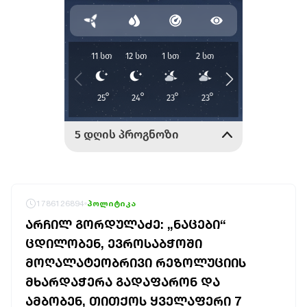
1786126894
პოლიტიკა
ᲐᲠᲩᲘᲚ ᲒᲝᲠᲓᲣᲚᲐᲫᲔ: „ᲜᲐᲪᲔᲑᲘ“
ᲪᲓᲘᲚᲝᲑᲔᲜ, ᲔᲕᲠᲝᲡᲐᲑᲭᲝᲨᲘ
ᲛᲝᲦᲐᲚᲐᲢᲔᲝᲑᲠᲘᲕᲘ ᲠᲔᲖᲝᲚᲣᲪᲘᲘᲡ
ᲛᲮᲐᲠᲓᲐᲭᲔᲠᲐ ᲒᲐᲓᲐᲤᲐᲠᲝᲜ ᲓᲐ
ᲐᲛᲑᲝᲑᲔᲜ, ᲗᲘᲗᲥᲝᲡ ᲧᲕᲔᲚᲐᲤᲔᲠᲘ 7