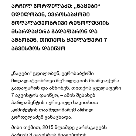
ᲐᲠᲩᲘᲚ ᲒᲝᲠᲓᲣᲚᲐᲫᲔ: „ᲜᲐᲪᲔᲑᲘ“
ᲪᲓᲘᲚᲝᲑᲔᲜ, ᲔᲕᲠᲝᲡᲐᲑᲭᲝᲨᲘ
ᲛᲝᲦᲐᲚᲐᲢᲔᲝᲑᲠᲘᲕᲘ ᲠᲔᲖᲝᲚᲣᲪᲘᲘᲡ
ᲛᲮᲐᲠᲓᲐᲭᲔᲠᲐ ᲒᲐᲓᲐᲤᲐᲠᲝᲜ ᲓᲐ
ᲐᲛᲑᲝᲑᲔᲜ, ᲗᲘᲗᲥᲝᲡ ᲧᲕᲔᲚᲐᲤᲔᲠᲘ 7
ᲐᲒᲕᲘᲡᲢᲝᲡ ᲓᲐᲘᲬᲧᲝ
„ნაცები“ ცდილობენ, ევროსაბჭოში
მოღალატეობრივი რეზოლუციის მხარდაჭერა
გადაფარონ და ამბობენ, თითქოს ყველაფერი
7 აგვისტოს დაიწყო, – ამის შესახებ
პარლამენტის იურიდიულ საკითხთა
კომიტეტის თავმჯდომარემ არჩილ
გორდულაძემ განაცხადა.
მისი თქმით, 2015 წლამდე ჯარისკაცებს
პატივს 8 აგვისტოს მიაგებდნენ.