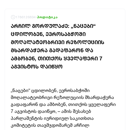
1786126894
პოლიტიკა
ᲐᲠᲩᲘᲚ ᲒᲝᲠᲓᲣᲚᲐᲫᲔ: „ᲜᲐᲪᲔᲑᲘ“
ᲪᲓᲘᲚᲝᲑᲔᲜ, ᲔᲕᲠᲝᲡᲐᲑᲭᲝᲨᲘ
ᲛᲝᲦᲐᲚᲐᲢᲔᲝᲑᲠᲘᲕᲘ ᲠᲔᲖᲝᲚᲣᲪᲘᲘᲡ
ᲛᲮᲐᲠᲓᲐᲭᲔᲠᲐ ᲒᲐᲓᲐᲤᲐᲠᲝᲜ ᲓᲐ
ᲐᲛᲑᲝᲑᲔᲜ, ᲗᲘᲗᲥᲝᲡ ᲧᲕᲔᲚᲐᲤᲔᲠᲘ 7
ᲐᲒᲕᲘᲡᲢᲝᲡ ᲓᲐᲘᲬᲧᲝ
„ნაცები“ ცდილობენ, ევროსაბჭოში
მოღალატეობრივი რეზოლუციის მხარდაჭერა
გადაფარონ და ამბობენ, თითქოს ყველაფერი
7 აგვისტოს დაიწყო, – ამის შესახებ
პარლამენტის იურიდიულ საკითხთა
კომიტეტის თავმჯდომარემ არჩილ