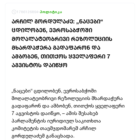
1786126894
პოლიტიკა
ᲐᲠᲩᲘᲚ ᲒᲝᲠᲓᲣᲚᲐᲫᲔ: „ᲜᲐᲪᲔᲑᲘ“
ᲪᲓᲘᲚᲝᲑᲔᲜ, ᲔᲕᲠᲝᲡᲐᲑᲭᲝᲨᲘ
ᲛᲝᲦᲐᲚᲐᲢᲔᲝᲑᲠᲘᲕᲘ ᲠᲔᲖᲝᲚᲣᲪᲘᲘᲡ
ᲛᲮᲐᲠᲓᲐᲭᲔᲠᲐ ᲒᲐᲓᲐᲤᲐᲠᲝᲜ ᲓᲐ
ᲐᲛᲑᲝᲑᲔᲜ, ᲗᲘᲗᲥᲝᲡ ᲧᲕᲔᲚᲐᲤᲔᲠᲘ 7
ᲐᲒᲕᲘᲡᲢᲝᲡ ᲓᲐᲘᲬᲧᲝ
„ნაცები“ ცდილობენ, ევროსაბჭოში
მოღალატეობრივი რეზოლუციის მხარდაჭერა
გადაფარონ და ამბობენ, თითქოს ყველაფერი
7 აგვისტოს დაიწყო, – ამის შესახებ
პარლამენტის იურიდიულ საკითხთა
კომიტეტის თავმჯდომარემ არჩილ
გორდულაძემ განაცხადა.