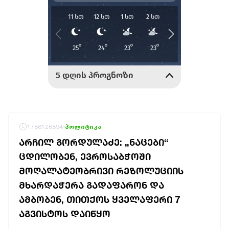
1786126894
პოლიტიკა
ᲐᲠᲩᲘᲚ ᲒᲝᲠᲓᲣᲚᲐᲫᲔ: „ᲜᲐᲪᲔᲑᲘ“
ᲪᲓᲘᲚᲝᲑᲔᲜ, ᲔᲕᲠᲝᲡᲐᲑᲭᲝᲨᲘ
ᲛᲝᲦᲐᲚᲐᲢᲔᲝᲑᲠᲘᲕᲘ ᲠᲔᲖᲝᲚᲣᲪᲘᲘᲡ
ᲛᲮᲐᲠᲓᲐᲭᲔᲠᲐ ᲒᲐᲓᲐᲤᲐᲠᲝᲜ ᲓᲐ
ᲐᲛᲑᲝᲑᲔᲜ, ᲗᲘᲗᲥᲝᲡ ᲧᲕᲔᲚᲐᲤᲔᲠᲘ 7
ᲐᲒᲕᲘᲡᲢᲝᲡ ᲓᲐᲘᲬᲧᲝ