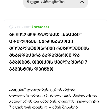
1786126894
პოლიტიკა
ᲐᲠᲩᲘᲚ ᲒᲝᲠᲓᲣᲚᲐᲫᲔ: „ᲜᲐᲪᲔᲑᲘ“
ᲪᲓᲘᲚᲝᲑᲔᲜ, ᲔᲕᲠᲝᲡᲐᲑᲭᲝᲨᲘ
ᲛᲝᲦᲐᲚᲐᲢᲔᲝᲑᲠᲘᲕᲘ ᲠᲔᲖᲝᲚᲣᲪᲘᲘᲡ
ᲛᲮᲐᲠᲓᲐᲭᲔᲠᲐ ᲒᲐᲓᲐᲤᲐᲠᲝᲜ ᲓᲐ
ᲐᲛᲑᲝᲑᲔᲜ, ᲗᲘᲗᲥᲝᲡ ᲧᲕᲔᲚᲐᲤᲔᲠᲘ 7
ᲐᲒᲕᲘᲡᲢᲝᲡ ᲓᲐᲘᲬᲧᲝ
„ნაცები“ ცდილობენ, ევროსაბჭოში
მოღალატეობრივი რეზოლუციის მხარდაჭერა
გადაფარონ და ამბობენ, თითქოს ყველაფერი
7 აგვისტოს დაიწყო, – ამის შესახებ