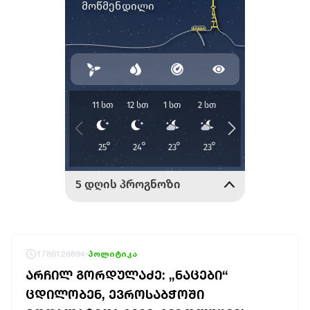
1786126894
პოლიტიკა
ᲐᲠᲩᲘᲚ ᲒᲝᲠᲓᲣᲚᲐᲫᲔ: „ᲜᲐᲪᲔᲑᲘ“
ᲪᲓᲘᲚᲝᲑᲔᲜ, ᲔᲕᲠᲝᲡᲐᲑᲭᲝᲨᲘ