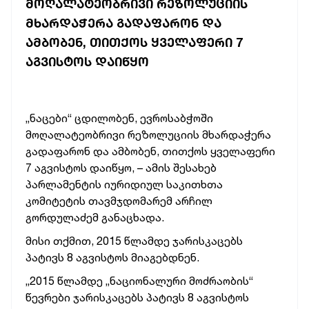
ᲛᲝᲦᲐᲚᲐᲢᲔᲝᲑᲠᲘᲕᲘ ᲠᲔᲖᲝᲚᲣᲪᲘᲘᲡ
ᲛᲮᲐᲠᲓᲐᲭᲔᲠᲐ ᲒᲐᲓᲐᲤᲐᲠᲝᲜ ᲓᲐ
ᲐᲛᲑᲝᲑᲔᲜ, ᲗᲘᲗᲥᲝᲡ ᲧᲕᲔᲚᲐᲤᲔᲠᲘ 7
ᲐᲒᲕᲘᲡᲢᲝᲡ ᲓᲐᲘᲬᲧᲝ
„ნაცები“ ცდილობენ, ევროსაბჭოში
მოღალატეობრივი რეზოლუციის მხარდაჭერა
გადაფარონ და ამბობენ, თითქოს ყველაფერი
7 აგვისტოს დაიწყო, – ამის შესახებ
პარლამენტის იურიდიულ საკითხთა
კომიტეტის თავმჯდომარემ არჩილ
გორდულაძემ განაცხადა.
მისი თქმით, 2015 წლამდე ჯარისკაცებს
პატივს 8 აგვისტოს მიაგებდნენ.
„2015 წლამდე „ნაციონალური მოძრაობის“
წევრები ჯარისკაცებს პატივს 8 აგვისტოს